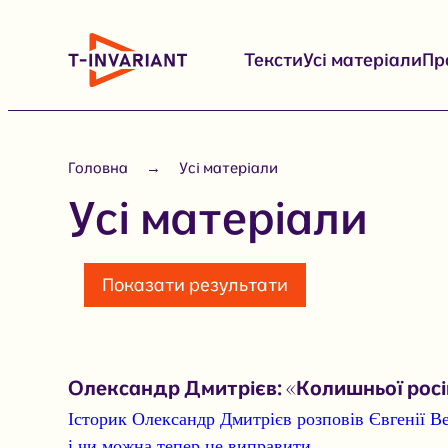
Перейти
до
Тексти
Усі матеріали
Пр
вмісту
Головна
Усі матеріали
Усі матеріали
Показати результати
Олександр Дмитрієв: «Колишньої росій
Історик Олександр Дмитрієв розповів Євгенії В
і чи можна тепер це виправити.