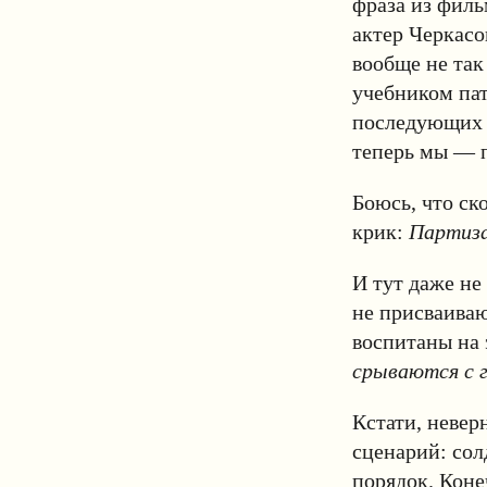
фраза из филь
актер Черкасо
вообще не так
учебником пат
последующих п
теперь мы — 
Боюсь, что ск
крик:
Партиз
И тут даже не
не присваиваю
воспитаны на 
срываются с г
Кстати, неверн
сценарий: сол
порядок. Коне