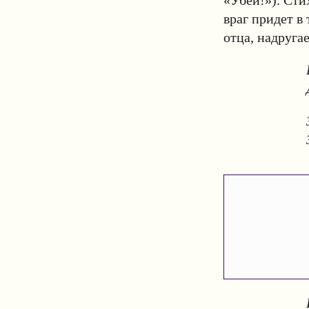
«Убей!»). Сти
враг придет в
отца, надругае