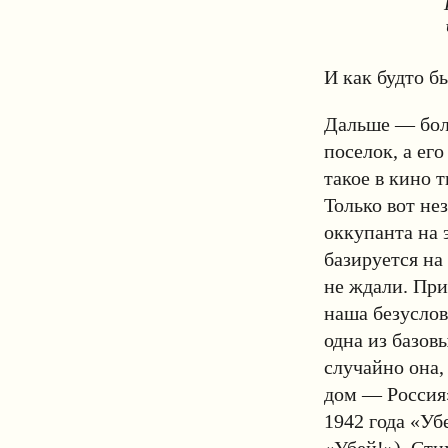
И как будто б
Дальше — боль
поселок, а ег
такое в кино т
Только вот не
оккупанта на 
базируется на 
не ждали. При
наша безуслов
одна из базов
случайно она,
дом — Россия»
1942 года «Уб