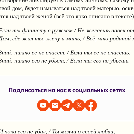
хотворение апеллирует к самому личному, самому 
 твой дом, будет измываться над твоей матерью, оск
тся над твоей женой (всё это ярко описано в тексте)
Если ты фашисту с ружьем / Не желаешь навек о
Дом, где жил ты, жену и мать, / Всё, что родиной
Знай: никто ее не спасет, / Если ты ее не спасешь;
Знай: никто его не убьет, / Если ты его не убьешь.
Подписаться на нас в социальных сетях
И пока его не убил, / Ты молчи о своей любви,