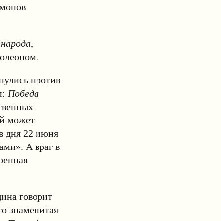
имонов
 народа
,
полеоном.
рнулись против
м:
Победа
ственных
ый может
в дня 22 июня
ами». А враг в
военная
щина говорит
о знаменитая