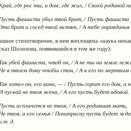
Край, где рос ты, и дом, где жил, / Своей родиной не
Пусть фашиста убил твой брат, / Пусть фашиста 
Это брат и сосед твой мстят, / А тебе оправданья
ашное стихотворение, в нем воплощена «наука нена
сказ Шолохова, появившийся в том же году):
Так убей фашиста, чтоб он, / А не ты на земле леж
Не в твоем дому чтобы стон, / А в его по мертвым 
Так хотел он, его вина, — / Пусть горит его дом, а н
И пускай не твоя жена, / А его пусть будет вдовой.
Пусть исплачется не твоя, / А его родившая мать,
Не твоя, а его семья / Понапрасну пусть будет жда
и т. д.