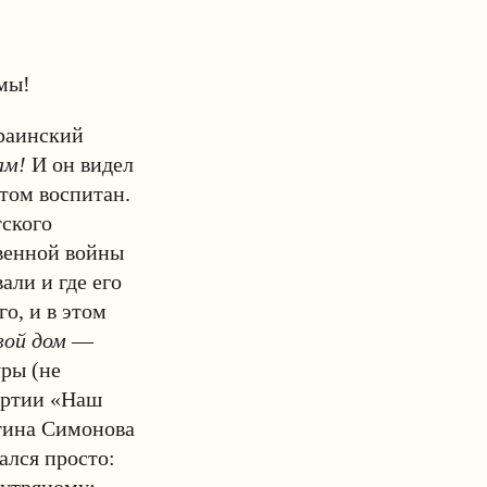
мы!
краинский
ам!
И он видел
этом воспитан.
тского
твенной войны
али и где его
о, и в этом
вой дом
—
ры (не
партии «Наш
тина Симонова
ался просто: