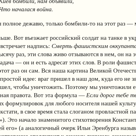
Киев бомбили, нам объявили,
Что началася война.
ы полное дежавю, только бомбили-то на этот раз — 
ше. Вот въезжает российский солдат на танке в у
о встречает надпись:
Смерть фашистским оккупант
ысячу раз, эти слова живо отзываются в нем, он на 
задача — он и есть адресат этих слов. В роли фашис
этот раз он сам. Вся наша картина Великой Отечес
простой идее: враг пришел в наш дом, куда его не зв
шел, чтобы уничтожить. Поэтому мы уничтожили ег
ная правота. Вот эта формула —
Если дорог тебе т
ых формулировок для любого носителя нашей культу
 кстати, в свое время стала слоганом провластной 
). Это начало знаменитого стихотворения Констан
ей его» (а аналогичный очерк Ильи Эренбурга назыв