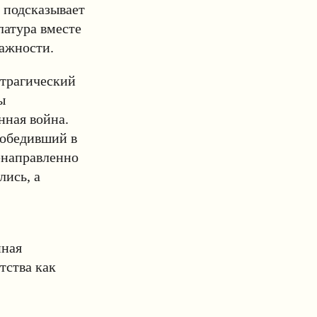
 подсказывает
латура вместе
важности.
 трагический
ы
нная война.
победивший в
енаправленно
лись, а
нная
тства как