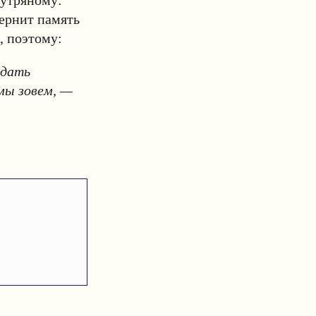
нутряному:
вернит память
, поэтому:
тдать
 мы зовем, —