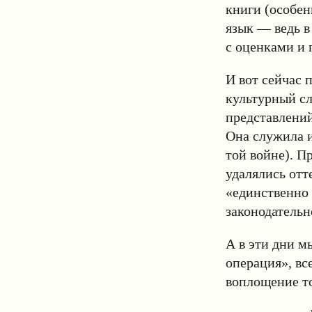
книги (особен
язык — ведь в
с оценками и 
И вот сейчас 
культурный с
представлений
Она служила 
той войне). П
удалялись отт
«единственно 
законодательн
А в эти дни 
операция», все
воплощение т