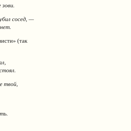
 зови.
убил сосед, —
 нет.
висти» (так
ал,
стоял.
е твой,
ть.