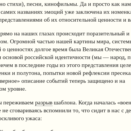
но стихи), песни, кинофильмы. Да и просто как нам
 самих названиях эмоций уже заключена их номенк
представлениями об их относительной ценности и 
прямо на наших глазах происходит поразительный и
лом. Огромной частью нашей картины мира, систем
 о ценностях долгое время была Великая Отечестве
и основой российской идентичности (мы — народ, 
ричем в последние годы из этого представления цел
енки и полутона, попытки новой рефлексии пресека
верное» описание событий теперь защищено и на
ом уровне.
мы переживаем
разрыв
шаблона. Когда началась «вое
 не сговариваясь вспомнили то, что сидит в нас с де
оскливого ужаса: