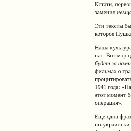
Кстати, перво
заменил
немц
Эти тексты бы
которое Пушки
Наша культура
нас. Вот мэр 
будет за нами
фильмах о тр
процитировать
1941 года: «На
этот момент б
операция».
Еще одна фраз
по-украински