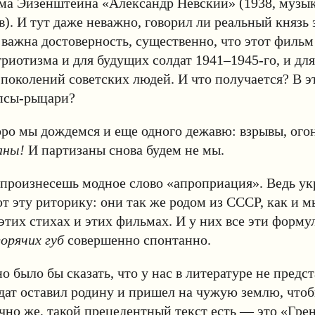
ма Эйзенштейна «Александр Невский» (1938, музык
в). И тут даже неважно, говорил ли реальный князь 
 важна достоверность, существенно, что этот фильм
риотизма и для будущих солдат 1941–1945-го, и для
околений советских людей. И что получается? В э
псы-рыцари?
оро мы дождемся и еще одного дежавю: взрывы, ого
аны!
И партизаны снова будем не мы.
 произнесешь модное слово «апроприация». Ведь у
т эту риторику: они так же родом из СССР, как и мы
этих стихах и этих фильмах. И у них все эти форм
орячих губ
совершенно спонтанно.
о было бы сказать, что у нас в литературе не предс
дат оставил родину и пришел на чужую землю, чтоб
чно же, такой прецедентный текст есть — это «Гр