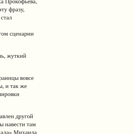
а Прокофьева,
эту фразу,
 стал
том сценарии
нь, жуткий
краинцы вовсе
, и так же
улировки
тавлен другой
ы навести там
енада» Михаила