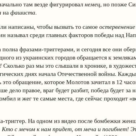
начально там везде фигурировал
немец
, но позже С
а
на
фашиста
.
ли написаны, чтобы вызвать то самое
остервенение
н называл среди главных факторов победы над На
 полна фразами-триггерами, и сегодня все они обе
одного из украинских городов обращается к земляка
!
Сколько раз мы это слышали в хронике, в художе
агических днях начала Отечественной войны. Кажд
 это обращение, которое Молотов зачитал в 12 часо
ше дело правое, враг будет разбит, победа будет за н
омбил и жег те самые места, где сейчас проходит «
а-триггер. На одном из видео после бомбежки жен
:
Кто с мечом к нам придет, от меча и погибнет!
Эт