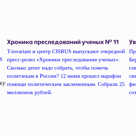
Хроника преследований ученых № 11
У
T-invariant и центр CISRUS выпускают очередной
Пр
8
пресс-релиз «Хроники преследования ученых».
Бе
Сколько денег надо собрать, чтобы помочь
со
политзекам в России? 12 июня прошел марафон
св
ку
помощи политическим заключенным. Собрали 25
фи
миллионов рублей.
со