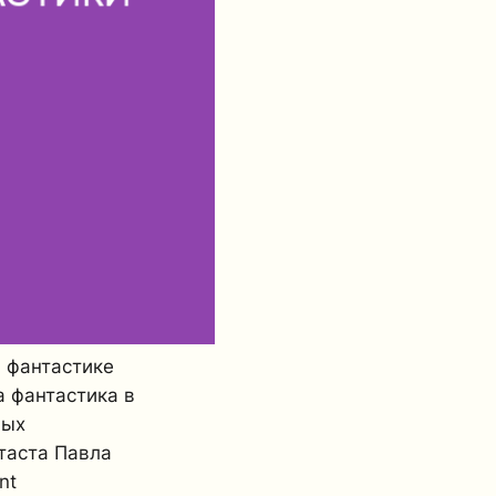
 фантастике
а фантастика в
мых
таста Павла
nt