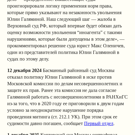
проигнорировали логику применения норм права,
которые прямо указывают на незаконность увольнения
Юлии Галяминой. Наш следующий шаг — жалоба в
Верховный суд РФ, который впервые будет обязан дать
оценку возможности увольнения “иноагента” с такими
нарушениями, которые были допущены в этом деле», —
прокомментировал решение суда юрист Макс Оленичев,
один из представителей политика Юлии Галяминой в
судах по этому делу.
12 декабря 2024
Басманный районный суд Москвы
отказал политику Юлии Галяминой в иске против
Московской комиссии по делам несовершеннолетних и
защите их прав. Ранее эта комиссия не дала согласие
Галяминой работать с несовершеннолетними в РАНХиГС
из-за того, что в 2020 году ее приговорили к двум годам
условно за неоднократное нарушение порядка
проведения митинга (ст. 212.1 УК). При этом срок ее
судимости давно погашен, сообщает
Первый отдел
.
1 декабря 2025
Коптевский суд Москвы оштрафовал