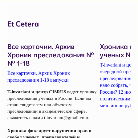
Et Cetera
Все карточки. Архив
Хроника п
Хроник преследования №
ученых № 1
№ 1-18
T-invariant и це
очередной пресс-
Все карточки. Архив Хроник
преследования уч
преследования 1-18 выпуски
надо собрать, чт
T-invariant и центр CISRUS
ведут хронику
России? 12 июня
преследования ученых в России. Если вы
политическим за
стали свидетелем или объектом
миллионов рубле
преследований в академической сфере,
свяжитесь с нами
t.invariant@gmail.com
.
Хроника фиксирует нарушения прав и
свобод ученых, преподавателей и