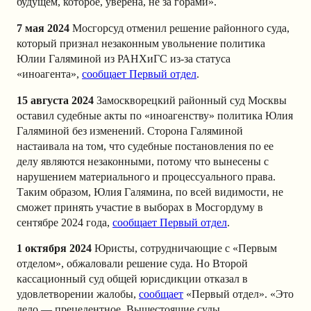
будущем, которое, уверена, не за горами».
7 мая 2024
Мосгорсуд отменил решение районного суда,
который признал незаконным увольнение политика
Юлии Галяминой из РАНХиГС из-за статуса
«иноагента»,
сообщает Первый отдел
.
15 августа 2024
Замоскворецкий районный суд Москвы
оставил судебные акты по «иноагенству» политика Юлия
Галяминой без изменений. Сторона Галяминой
настаивала на том, что судебные постановления по ее
делу являются незаконными, потому что вынесены с
нарушением материального и процессуального права.
Таким образом, Юлия Галямина, по всей видимости, не
сможет принять участие в выборах в Мосгордуму в
сентябре 2024 года,
сообщает Первый отдел
.
1 октября 2024
Юристы, сотрудничающие с «Первым
отделом», обжаловали решение суда. Но Второй
кассационный суд общей юрисдикции отказал в
удовлетворении жалобы,
сообщает
«Первый отдел». «‎Это
дело — прецедентное. Вышестоящие суды