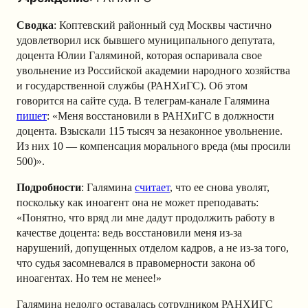
Сводка
: Коптевский районный суд Москвы частично
удовлетворил иск бывшего муниципального депутата,
доцента Юлии Галяминой, которая оспаривала свое
увольнение из Российской академии народного хозяйства
и государственной службы (РАНХиГС). Об этом
говорится на сайте суда. В телеграм-канале Галямина
пишет
: «Меня восстановили в РАНХиГС в должности
доцента. Взыскали 115 тысяч за незаконное увольнение.
Из них 10 — компенсация морального вреда (мы просили
500)».
Подробности
: Галямина
считает
, что ее снова уволят,
поскольку как иноагент она не может преподавать:
«Понятно, что вряд ли мне дадут продолжить работу в
качестве доцента: ведь восстановили меня из-за
нарушений, допущенных отделом кадров, а не из-за того,
что судья засомневался в правомерности закона об
иноагентах. Но тем не менее!»
Галямина недолго оставалась сотрудником РАНХИГС