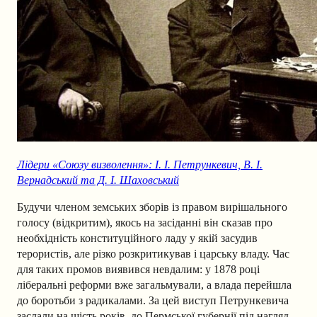
Лідери «Союзу визволення»: І. І. Петрункевич, В. І.
Вернадський та Д. І. Шаховський
Будучи членом земських зборів із правом вирішального
голосу (відкритим), якось на засіданні він сказав про
необхідність конституційного ладу у якій засудив
терористів, але різко розкритикував і царську владу. Час
для таких промов виявився невдалим: у 1878 році
ліберальні реформи вже загальмували, а влада перейшла
до боротьби з радикалами. За цей виступ Петрункевича
заслали на шість років до Пермської губернії під нагляд