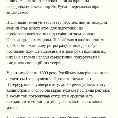
інших.
У вільний час хлопець писав вірші під
псевдонімом Олександр Ян-Рубан, перекладав вірші
англійською.
Після закінчення університету перспективний молодий
вчений став асистентом для підготовки до
професорського звання під керівництвом зоолога
Олександра Тихомирова. Той займався шовковичними
хробаками і мав славу ретрограду: в молодості був
послідовником ідей Дарвіна, а в зрілі роки відійшов від
них і не втрачав нагоди саркастично пожартувати з
«модних» еволюційних теорій.
У лютому-березні 1899 року Російську імперію охопили
студентські заворушення. Протести почалися з
Петербурзького університету: до 80-річчя університету
адміністрація оголосила вкрай зухвале послання ректора,
в якому той погрожував студентам арештами та
вигнанням зі столиці за дії, що ганьблять честь альма
матері.
З іскри швидко спалахнуло полум’я: урочисту промову