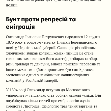
поліції.
Бунт проти репресій та
еміграція
Олександр Іванович Петрункевич народився 12 грудня
1875 року в родовому маєтку Плиски Березнянського
повіту, Чернігівської губернії. Сашко ріс різнобічним
хлопчиком: збирав колекції комах (пізніше це стане
головним захопленням його життя), розбирав та збирав
різні прилади та двигуни, вивчав пристрій паровозів та
інших механізмів (його приятелем був син Бромлея,
засновника однієї з найбільших машинобудівних
компаній у Російській імперії).
У 1894 році Олександр вступив до Московського
університету та швидко став робити наукові успіхи. Він
опублікував кілька статей про ембріологію жуків
сімейства Листоїдів, фізіологію травлення тарганів та