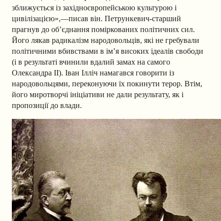
зближується із західноєвропейською культурою і
цивілізацією»,—писав він.
Петрункевич-старший
прагнув до об’єднання поміркованих політичних сил.
Його лякав радикалізм народовольців, які не гребували
політичними вбивствами в ім’я високих ідеалів свободи
(і в результаті вчинили вдалий замах на самого
Олександра II). Іван Ілліч намагався говорити із
народовольцями, переконуючи їх покинути терор. Втім,
його миротворчі ініціативи не дали результату, як і
пропозиції до влади.