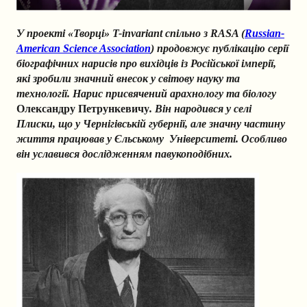
У проекті «Творці» T-invariant спільно з RASA (
Russian-
American Science Association
) продовжує публікацію серії
біографічних нарисів про вихідців із Російської імперії,
які зробили значний внесок у світову науку та
технології. Нарис присвячений арахнологу та біологу
Олександру Петрункевичу
. Він народився у селі
Плиски, що у Чернігівській губернії, але значну частину
життя працював у Єльському Університеті. Особливо
він уславився дослідженням павукоподібних.