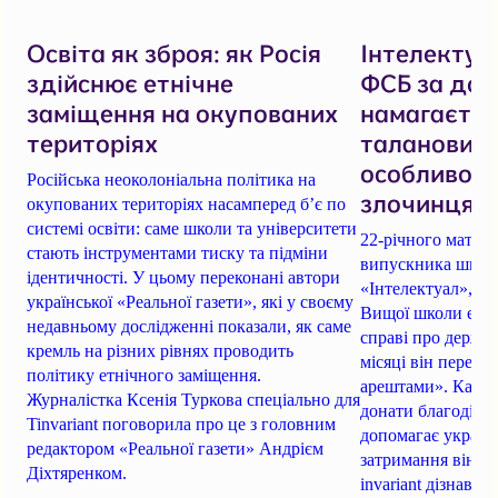
Освіта як зброя: як Росія
Інтелектуал
здійснює етнічне
ФСБ за доп
заміщення на окупованих
намагаєтьс
територіях
талановито
особливо н
Російська неоколоніальна політика на
злочинця
окупованих територіях насамперед б’є по
системі освіти: саме школи та університети
22-річного матем
стають інструментами тиску та підміни
випускника школи
ідентичності. У цьому переконані автори
«Інтелектуал», як
української «Реальної газети», які у своєму
Вищої школи екон
недавньому дослідженні показали, як саме
справі про держав
кремль на різних рівнях проводить
місяці він перебу
політику етнічного заміщення.
арештами». Кацу 
Журналістка Ксенія Туркова спеціально для
донати благодійн
Tinvariant поговорила про це з головним
допомагає українс
редактором «Реальної газети» Андрієм
затримання він за
Діхтяренком.
invariant дізнався