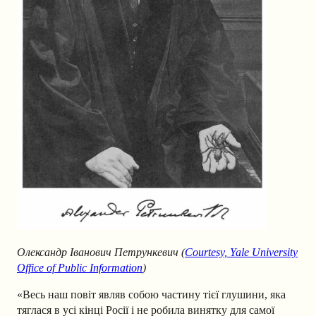
Oлександр Iванович Петрункевич (
Courtesy, Yale University
Office of Public Information
)
«Весь наш повіт являв собою частину тієї глушини, яка
тяглася в усі кінці Росії і не робила винятку для самої