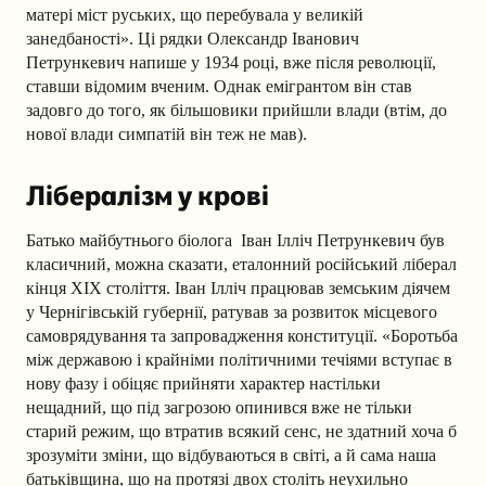
матері міст руських, що перебувала у великій
занедбаності». Ці рядки Олександр Іванович
Петрункевич напише у 1934 році, вже після революції,
ставши відомим вченим. Однак емігрантом він став
задовго до того, як більшовики прийшли влади (втім, до
нової влади симпатій він теж не мав).
Лібералізм у крові
Батько майбутнього біолога Іван Ілліч Петрункевич був
класичний, можна сказати, еталонний російський ліберал
кінця XIX століття. Іван Ілліч працював земським діячем
у Чернігівській губернії, ратував за розвиток місцевого
самоврядування та запровадження конституції. «Боротьба
між державою і крайніми політичними течіями вступає в
нову фазу і обіцяє прийняти характер настільки
нещадний, що під загрозою опинився вже не тільки
старий режим, що втратив всякий сенс, не здатний хоча б
зрозуміти зміни, що відбуваються в світі, а й сама наша
батьківщина, що на протязі
двох століть неухильно