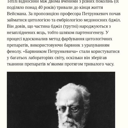
Теплі відносини між двома вченими з різних поколінь (їх
поділяло понад 40 років) тривали до кінця життя
Вейсмана. За пропозицією професора Петрункевич почав
займатися цитологією та ембріологією медоносних бджіл.
Він довів, що частина бджіл (трутні) народжуються з
незапліднених яєць, тобто шляхом партеногенезу. У
процесі вдосконалив метод фарбування цитологічних
препаратів, використовуючи барвник з урахуванням
фенолу. «Барвником Петрункевича» стали користуватися
у багатьох лабораторіях світу, оскільки він зберігав
тканини препаратів м’якими протягом тривалого часу.