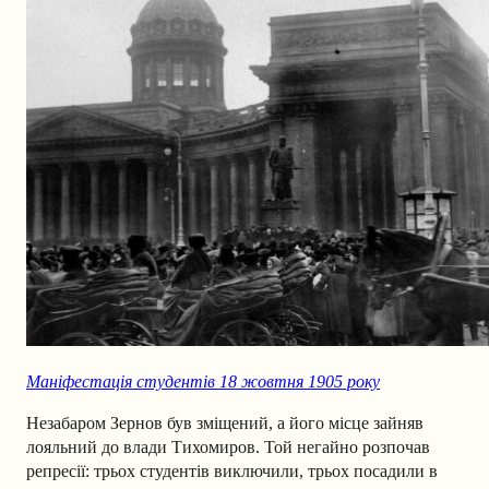
Маніфестація студентів 18 жовтня 1905 року
Незабаром Зернов був зміщений, а його місце зайняв
лояльний до влади Тихомиров. Той негайно розпочав
репресії: трьох студентів виключили, трьох посадили в