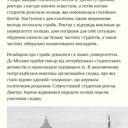
ректора з нагоди ювілею освистали, а потім натовп
студентів розігнала поліція, яка побоювалася стихійних
бунтів. Наступного дня озлоблена таким зверненням
молодь оголосила страйк. Ректор у відповідь викликав до
університету поліцію, цим погіршив для себе ситуацію:
обурення охопило ще більшу частину студентів, а також
частину ліберально налаштованих викладачів.
Незабаром про страйк дізналися і в інших університетах.
До Москви прибув емісар від петербурзьких студентських
активістів із пропозицією підтримати їх. В анатомічному
театрі відбулася невелика організаційна сходка, про яку
стало відомо одіозній «охоронці», що керувала
політичним розшуком. Співчутливий студентам ректор
Дмитро Зернов відмовився передати поліції перелік
учасників сходки.