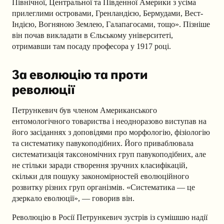
Північної, Центральної та Південної Америки з усіма
прилеглими островами, Гренландією, Бермудами, Вест-
Індією, Вогняною Землею, Галапагосами, тощо». Пізніше
він почав викладати в Єльському університеті,
отримавши там посаду професора у 1917 році.
За еволюцію та проти
революції
Петрункевич був членом Американського
ентомологічного товариства і неодноразово виступав на
його засіданнях з доповідями про морфологію, фізіологію
та систематику павукоподібних. Його приваблювала
систематизація таксономічних груп павукоподібних, але
не стільки заради створення зручних класифікацій,
скільки для пошуку закономірностей еволюційного
розвитку різних груп організмів. «Систематика — це
дзеркало еволюції», — говорив він.
Революцію в Росії Петрункевич зустрів із сумішшю надії