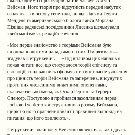
школа: одним із професорів на той час був Август
Вейсман. Його теорія про відсутність передачі набутих
ознак лягла в основу генетики, поряд з ідеями Георга
Менделя та американського біолога Ганса Моргана.
Пізніше радянські послідовники Лисенка шельмували
«вейсманізм» як реакційне вчення.
«Моє перше знайомство з теоріями Вейсмана було
викликано лютими нападками на них Тімірязєва,» —
згадував Петрункевич. — «Під впливом цих нападів я
почав читати все, що стосувалося теорій епігенезу та
еволюції, сподіваючись сформувати своє власне уявлення
про цінність теорій Вейсмана та заперечень, висунутих
проти них численними видатними опонентами,
включаючи такі імена, як Оскар Гертвіг та Герберт
Спенсер. Поступово я пройнявся захопленням перед
логікою і ясністю конструктивного розуму Вейсмана,
щирістю його прагнення знайти правильні відповіді на
питання, що його хвилюють».
Петрункевич знайшов у Вейсмані як вчителя, так і друга.