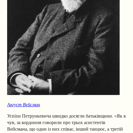
Август Вейсман
Успіхи Петрункевича швидко досягли батьківщини. «Як я
чув, за кордоном говорили про трьох асистентів
Вейсмана, що один із них співає, інший танцює, а третій