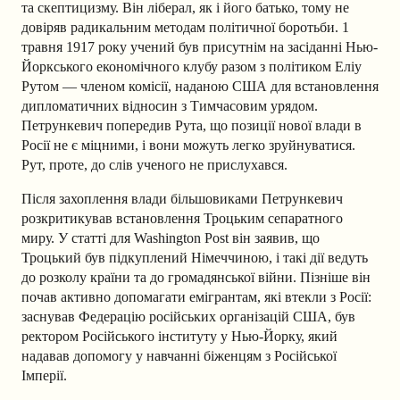
та скептицизму. Він ліберал, як і його батько, тому не
довіряв радикальним методам політичної боротьби. 1
травня 1917 року учений був присутнім на засіданні Нью-
Йоркського економічного клубу разом з політиком Еліу
Рутом — членом комісії, наданою США для встановлення
дипломатичних відносин з Тимчасовим урядом.
Петрункевич попередив Рута, що позиції нової влади в
Росії не є міцними, і вони можуть легко зруйнуватися.
Рут, проте, до слів ученого не прислухався.
Після захоплення влади більшовиками Петрункевич
розкритикував встановлення Троцьким сепаратного
миру. У статті для Washington Post він заявив, що
Троцький був підкуплений Німеччиною, і такі дії ведуть
до розколу країни та до громадянської війни. Пізніше він
почав активно допомагати емігрантам, які втекли з Росії:
заснував Федерацію російських організацій США, був
ректором Російського інституту у Нью-Йорку, який
надавав допомогу у навчанні біженцям з Російської
Імперії.