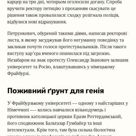
карцер на три дні, чотирьом оголосили догану. Спроба
вручити ректору петицію з проханням скасувати це
рішення також провалилася: сходку розігнала поліція,
відбулися нові відрахування.
Петрункевич, обурений такими діями, написав ректорові
листа, в якому засуджував його негуманну поведінку та
закликав почути голоси протестувальників. Після такого
виступу кар’єра вченого опинилася під загрозою.
Незабаром на знак протесту Олександр Іванович залишив
університет та Росію, влаштувавшись у німецькому
Фрайбурзі.
Поживний ґрунт для генія
У Фрайбурзькому університеті — одному з найстаріших у
Німеччині -— колись навчалися вільнодумець і
противник католицької церкви Еразм Роттердамський,
його сподвижник Бальтазар Гумбайєр та інші
інтелектуали. Крім того, там була сильна біологічна