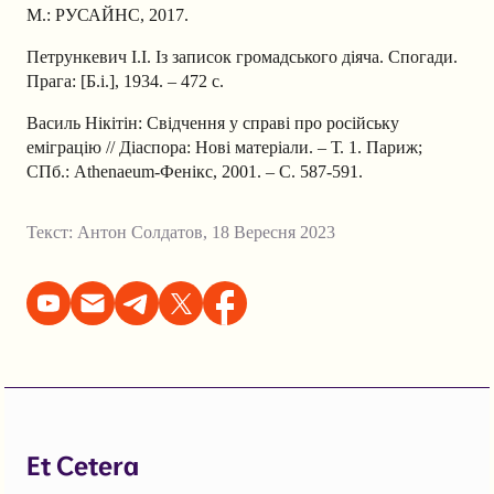
М.: РУСАЙНС, 2017.
Петрункевич І.І. Із записок громадського діяча. Спогади.
Прага: [Б.і.], 1934. – 472 c.
Василь Нікітін: Свідчення у справі про російську
еміграцію // Діаспора: Нові матеріали. – Т. 1. Париж;
СПб.: Athenaeum-Фенікс, 2001. – С. 587-591.
Текст:
Антон Солдатов
,
18 Вересня 2023
Et Cetera