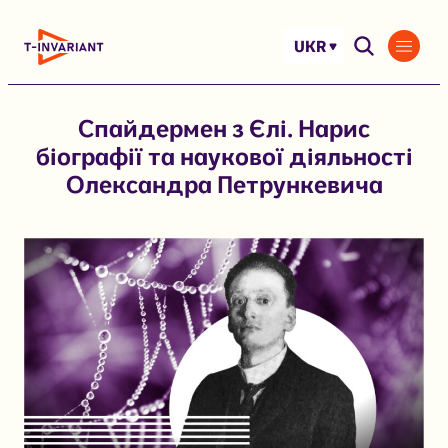
Перейти
до
UKR
вмісту
Спайдермен з Єлі. Нарис
біографії та наукової діяльності
Олександра Петрункевича