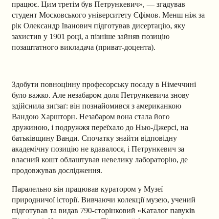
працює. Цим третім був Петрункевич», — згадував
студент Московського університету Єфімов. Менш ніж за
рік Олександр Іванович підготував дисертацію, яку
захистив у 1901 році, а пізніше зайняв позицію
позаштатного викладача (приват-доцента).
Здобути повноцінну професорську посаду в Німеччині
було важко. Але незабаром доля Петрункевича знову
здійснила зиґзаґ: він познайомився з американкою
Вандою Харшторн. Незабаром вона стала його
дружиною, і подружжя переїхало до Нью-Джерсі, на
батьківщину Ванди. Спочатку знайти відповідну
академічну позицію не вдавалося, і Петрункевич за
власний кошт облаштував невелику лабораторію, де
продовжував дослідження.
Паралельно він працював куратором у Музеї
природничої історії. Вивчаючи колекції музею, учений
підготував та видав 790-сторінковий «Каталог павуків