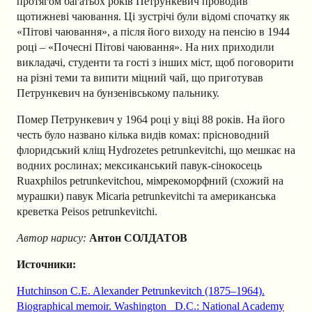
протягом багатьох років Петрункевич проводив
щотижневі чаювання. Ці зустрічі були відомі спочатку як
«Пітові чаювання», а після його виходу на пенсію в 1944
році – «Почесні Пітові чаювання». На них приходили
викладачі, студенти та гості з інших міст, щоб поговорити
на різні теми та випити міцний чай, що приготував
Петрункевич на бунзенівському пальнику.
Помер Петрункевич у 1964 році у віці 88 років. На його
честь було названо кілька видів комах: прісноводний
флоридський кліщ Hydrozetes petrunkevitchi, що мешкає на
водних рослинах; мексиканський павук-сінокосець
Ruaxphilos petrunkevitchou, мімрекоморфний (схожий на
мурашки) павук Micaria petrunkevitchi та американська
креветка Peisos petrunkevitchi.
Автор нарису:
Антон СОЛДАТОВ
Источники:
Hutchinson C.E. Alexander Petrunkevitch (1875‒1964).
Biographical memoir. Washington D.C.: National Academy