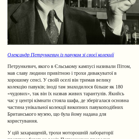
Олександр Петрункевич із павуком зі своєї колекції
Петрункевич, якого в Єльському кампусі називали Пітом,
мав славу людини привітною і трохи дивакуватої в
хорошому сенсі. У своїй оселі він тримав велику
колекцію павуків; іноді там знаходилося більше як 180
«чудових», так він їх назвав живих тарантулів. Якийсь
час у центрі кімнати стояла шафа, де зберігалася основна
частина унікальної колекції викопних павукоподібних
Британського музею, що була йому надана для
користування.
У цій захаращеній, трохи моторошній лабораторії