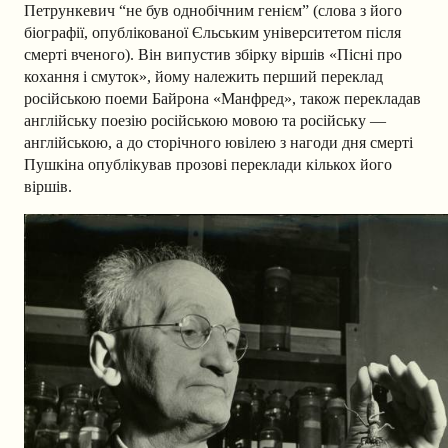
Петрункевич “не був однобічним генієм” (слова з його
біографії, опублікованої Єльським університетом після
смерті вченого). Він випустив збірку віршів «Пісні про
кохання і смуток», йому належить перший переклад
російською поеми Байрона «Манфред», також перекладав
англійську поезію російською мовою та російську —
англійською, а до сторічного ювілею з нагоди дня смерті
Пушкіна опублікував прозові переклади кількох його
віршів.