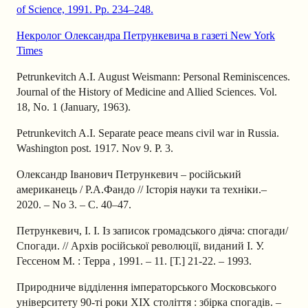
of Science, 1991. Pp. 234‒248.
Некролог Oлександра Петрункевича в газетi New York
Times
Petrunkevitch A.I. August Weismann: Personal Reminiscences.
Journal of the History of Medicine and Allied Sciences. Vol.
18, No. 1 (January, 1963).
Petrunkevitch A.I. Separate peace means civil war in Russia.
Washington post. 1917. Nov 9. P. 3.
Олександр Іванович Петрункевич – російський
американець / Р.А.Фандо // Історія науки та техніки.‒
2020. ‒ No 3. ‒ С. 40–47.
Петрункевич, І. І. Із записок громадського діяча: спогади/
Спогади. // Архів російської революції, виданий І. У.
Гессеном М. : Терра , 1991. – 11. [Т.] 21-22. – 1993.
Природниче відділення імператорського Московського
університету 90-ті роки ХІХ століття : збірка спогадів. –