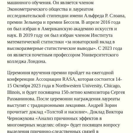
машинного обучения. Он является членом
Эконометрического общества и лауреатом
исследовательской стипендии
имени
Альфреда P. Слоана,
премии Зельнера и премии Бесселя. В апреле 2016 года
он был избран в Американскую академию искусств и
наук. В 2019 году он был избран членом Института
математической статистики «за новаторский вклад в
высокоразмерные статистические выводы». С 2023 года
он является почетным профессором Университетского
колледжа Лондона.
Церемония вручения премии пройдет на ежегодной
конференции Ассоциации RASA, которая состоится 14-
15 Октября 2023 года в Northwestern University, Chicago,
Illinois, и будет посвящена 150-летию композитора Сергея
Рахманинова. После церемонии награждения лауреаты
выступят с традиционными лекциями. Андрей Зорин
прочитает доклад «Толстой и насилие». Доклад Виктора
Черножукова «Анализ причинных эффектов в
многомерных моделях: обзор» будет посвящен вопросу
выделения причинно-следственных связей в