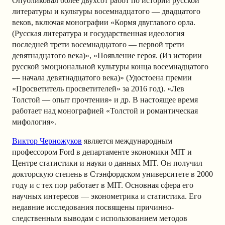
Опубликовал
более двухсот работ по истории русской
литературы и культуры восемнадцатого —
двадцатого
веков, включая монографии «Кормя двуглавого орла.
(Русская литература и государственная идеология
последней трети восемнадцатого — первой трети
девятнадцатого века)», «Появление героя. (Из истории
русской эмоциональной культуры конца восемнадцатого
— начала девятнадцатого века)» (Удостоена премии
«Просветитель просветителей» за 2016 год). «Лев
Толстой — опыт прочтения» и др. В настоящее время
работает над монографией «Толстой и романтическая
мифология».
Виктор Черножуков
является международным
профессором Ford в департаменте экономики MIT и
Центре статистики и науки о данных MIT. Он получил
докторскую степень в Стэнфордском университете в 2000
году и с тех пор работает в MIT. Основная сфера его
научных интересов — эконометрика и статистика. Его
недавние исследования посвящены причинно-
следственным выводам с использованием методов