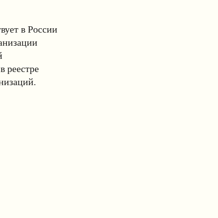
вует в России
ганизации
й
в реестре
низаций.