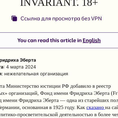
INVARIANT. 18+
Ссылка для просмотра без VPN
You can read this article in
English
ридриха Эберта
та
: 4 марта 2024
я
: нежелательная организация
рта Министерство юстиции РФ добавило в реестр
х» организаций, Фонд имени Фридриха Эберта (Fri
нд имени Фридриха Эберта — одна из старейших по
ермании, основанная в 1925 году. Как
сказано
на са
литико-просветительской деятельностью в более че