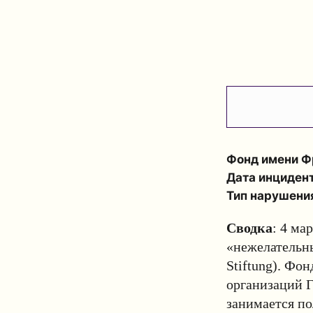
Фонд имени Ф
Дата инциден
Тип нарушени
Сводка
: 4 ма
«нежелательны
Stiftung). Фо
организаций Г
занимается по