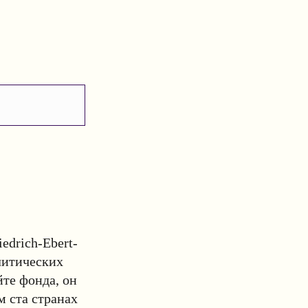
edrich-Ebert-
литических
йте фонда, он
м ста странах