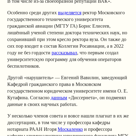
В том числе из-за своеобразной репутации ВАК».
Особенно среди других
выделяется
ректор Московского
государственного технического университета
гражданской авиации (МГТУ ГА) Борис Елисеев,
лишённый ученой степени доктора технических наук, но
сохранивший при этом кресло ректора вуза. Он также до
сих пор входит в состав Коллегии Росавиации, а в 2022
году не без гордости
рассказывал
, что первым создал
университетскую программу для обучения операторов
беспилотников.
Другой «нарушитель» — Евгений Вавилин, заведующий
Кафедрой гражданского права в Московском
государственном юридическом университете имени О. Е.
Кутафина. Согласно
данным
«Диссернета», он подменял
данные в своих научных работах.
У несколько членов совета и вовсе нашли плагиат в их же
диссертациях, в том числе у профессора кафедры
нотариата РААН Игоря
Москаленко
и профессора
кафедры криминалистики юридического факультета МГУ