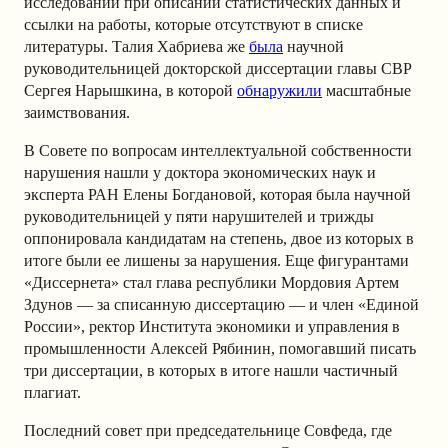
исследований при описании статистических данных и
ссылки на работы, которые отсутствуют в списке
литературы. Талия Хабриева же
была
научной
руководительницей докторской диссертации главы СВР
Сергея Нарышкина, в которой
обнаружили
масштабные
заимствования.
В Совете по вопросам интеллектуальной собственности
нарушения нашли у доктора экономических наук и
эксперта РАН Елены Богдановой, которая была научной
руководительницей у пяти нарушителей и трижды
оппонировала кандидатам на степень, двое из которых в
итоге были ее лишены за нарушения. Еще фигурантами
«Диссернета» стал глава республики Мордовия Артем
Здунов — за списанную диссертацию — и член «Единой
России», ректор Института экономики и управления в
промышленности Алексей Рябинин, помогавший писать
три диссертации, в которых в итоге нашли частичный
плагиат.
Последний совет при председательнице Совфеда, где