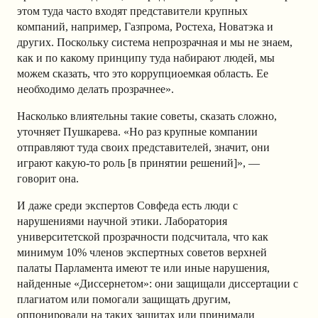
этом туда часто входят представители крупных
компаний, например, Газпрома, Ростеха, Новатэка и
других. Поскольку система непрозрачная и мы не знаем,
как и по какому принципу туда набирают людей, мы
можем сказать, что это
коррупциоемкая
область. Ее
необходимо делать прозрачнее».
Насколько влиятельны такие советы, сказать сложно,
уточняет Пушкарева. «Но раз крупные компании
отправляют туда своих представителей, значит, они
играют какую-то роль [в принятии решений]», —
говорит она.
И даже среди экспертов Совфеда есть люди с
нарушениями научной этики. Лаборатория
университетской прозрачности подсчитала, что как
минимум 10% членов экспертных советов верхней
палаты Парламента имеют те или иные нарушения,
найденные «Диссернетом»: они защищали диссертации с
плагиатом или помогали защищать другим,
оппонировали на таких защитах или принимали