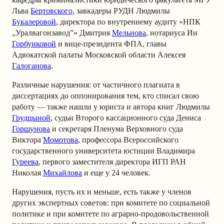
Льва
Бертовского
, завкадеры РУДН Людмилы
Букалеровой
, директора по внутреннему аудиту «НПК
„Уралвагонзавод”» Дмитрия
Мельнова
, нотариуса Ии
Горбунковой
и вице-президента ФПА, главы
Адвокатской палаты Московской области Алексея
Галоганова
.
Различные нарушения: от частичного плагиата в
диссертациях до оппонирования тем, кто списал свою
работу — также нашли у юриста и автора книг Людмилы
Грудцыной
, судьи Второго кассационного суда Дениса
Горшунова
и секретаря Пленума Верховного суда
Виктора
Момотова
, профессора Всероссийского
государственного университета юстиции Владимира
Гуреева
, первого заместителя директора ИГП РАН
Николая
Михайлова
и еще у 24 человек.
Нарушения, пусть их и меньше, есть также у членов
других экспертных советов: при комитете по социальной
политике и при комитете по аграрно-продовольственной