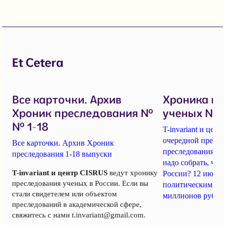
Et Cetera
Все карточки. Архив
Хроника п
Хроник преследования №
ученых № 1
№ 1-18
T-invariant и це
очередной пресс-
Все карточки. Архив Хроник
преследования уч
преследования 1-18 выпуски
надо собрать, чт
T-invariant и центр CISRUS
ведут хронику
России? 12 июня
преследования ученых в России. Если вы
политическим за
стали свидетелем или объектом
миллионов рубле
преследований в академической сфере,
свяжитесь с нами
t.invariant@gmail.com
.