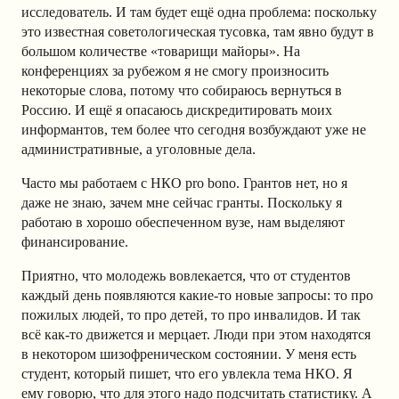
исследователь. И там будет ещё одна проблема: поскольку
это известная советологическая тусовка, там явно будут в
большом количестве «товарищи майоры». На
конференциях за рубежом я не смогу произносить
некоторые слова, потому что собираюсь вернуться в
Россию. И ещё я опасаюсь дискредитировать моих
информантов, тем более что сегодня возбуждают уже не
административные, а уголовные дела.
Часто мы работаем с НКО pro bono. Грантов нет, но я
даже не знаю, зачем мне сейчас гранты. Поскольку я
работаю в хорошо обеспеченном вузе, нам выделяют
финансирование.
Приятно, что молодежь вовлекается, что от студентов
каждый день появляются какие-то новые запросы: то про
пожилых людей, то про детей, то про инвалидов. И так
всё как-то движется и мерцает. Люди при этом находятся
в некотором шизофреническом состоянии. У меня есть
студент, который пишет, что его увлекла тема НКО. Я
ему говорю, что для этого надо подсчитать статистику. А