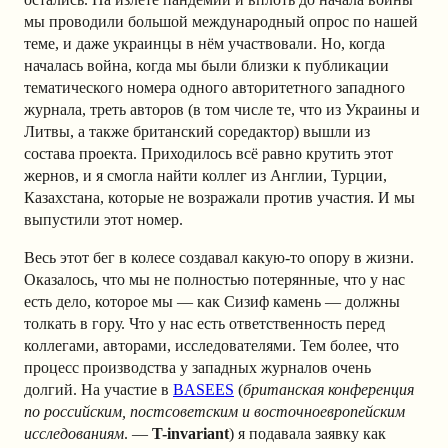
мы проводили большой международный опрос по нашей
теме, и даже украинцы в нём участвовали. Но, когда
началась война, когда мы были близки к публикации
тематического номера одного авторитетного западного
журнала, треть авторов (в том числе те, что из Украины и
Литвы, а также британский соредактор) вышли из
состава проекта. Приходилось всё равно крутить этот
жернов, и я смогла найти коллег из Англии, Турции,
Казахстана, которые не возражали против участия. И мы
выпустили этот номер.
Весь этот бег в колесе создавал какую-то опору в жизни.
Оказалось, что мы не полностью потерянные, что у нас
есть дело, которое мы — как Сизиф камень — должны
толкать в гору. Что у нас есть ответственность перед
коллегами, авторами, исследователями. Тем более, что
процесс производства у западных журналов очень
долгий. На участие в
BASEES
(
британская конференция
по российским, постсоветским и восточноевропейским
исследованиям
. —
T-invariant
) я подавала заявку как