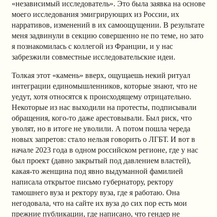
«независимый исследователь». Это была заявка на основе
моего исследования эмигрирующих из России, их
нарративов, изменений в их самоощущении. В результате
меня задвинули в секцию совершенно не по теме, но зато
я познакомилась с коллегой из Франции, и у нас
забрезжили совместные исследовательские идеи.
Толкая этот «камень» вверх, ощущаешь некий ритуал
интеграции единомышленников, которые знают, что не
уедут, хотя относятся к происходящему отрицательно.
Некоторые из нас выходили на протесты, подписывали
обращения, кого-то даже арестовывали. Был риск, что
уволят, но в итоге не уволили. А потом пошла череда
новых запретов: стало нельзя говорить о ЛГБТ. И вот в
начале 2023 года в одном российском регионе, где у нас
был проект (давно закрытый под давлением властей),
какая-то женщина под явно выдуманной фамилией
написала открытое письмо губернатору, ректору
тамошнего вуза и ректору вуза, где я работаю. Она
негодовала, что на сайте их вуза до сих пор есть мои
прежние публикации, где написано, что гендер не