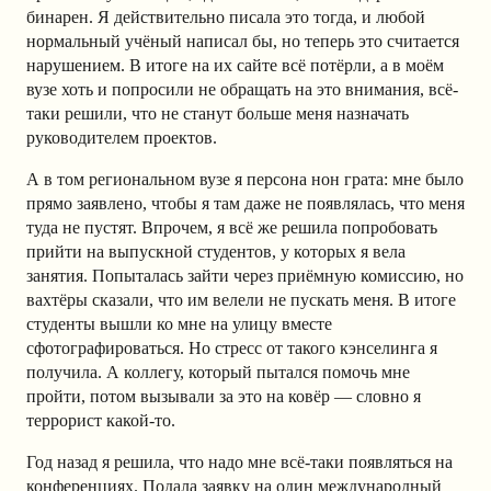
бинарен. Я действительно писала это тогда, и любой
нормальный учёный написал бы, но теперь это считается
нарушением. В итоге на их сайте всё потёрли, а в моём
вузе хоть и попросили не обращать на это внимания, всё-
таки решили, что не станут больше меня назначать
руководителем проектов.
А в том региональном вузе я персона нон грата: мне было
прямо заявлено, чтобы я там даже не появлялась, что меня
туда не пустят. Впрочем, я всё же решила попробовать
прийти на выпускной студентов, у которых я вела
занятия. Попыталась зайти через приёмную комиссию, но
вахтёры сказали, что им велели не пускать меня. В итоге
студенты вышли ко мне на улицу вместе
сфотографироваться. Но стресс от такого кэнселинга я
получила. А коллегу, который пытался помочь мне
пройти, потом вызывали за это на ковёр — словно я
террорист какой-то.
Год назад я решила, что надо мне всё-таки появляться на
конференциях. Подала заявку на один международный