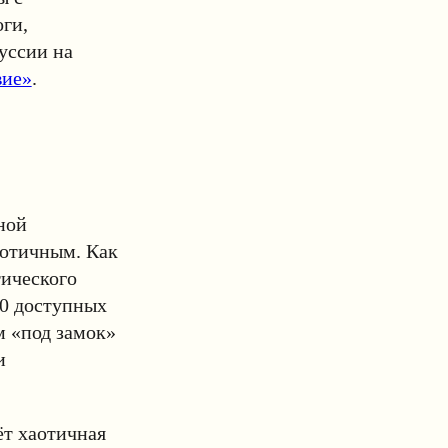
ги,
уссии на
вие»
.
ной
аотичным. Как
тического
500 доступных
м «под замок»
и
ёт хаотичная