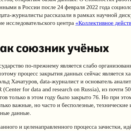
ными в России после 24 февраля 2022 года социоло
дата-журналисты рассказали в рамках научной диск
е исследовательского центра
«Коллективное дейст
как союзник учёных
сударство по-прежнему является слабо организован
оэтому процесс закрытия данных сейчас является х
льд Хачатуров, data-журналист и основатель анали
Center for data and research on Russia), из почти 
тов только в этом году было закрыто 76. Но при это
лько важные, но часто и бесполезные, технические 
ьные данные.
нного и целенаправленного процесса зачистки, ид