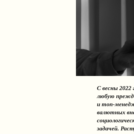
С весны 2022
любую прежде
и топ-менедж
валютных вне
социологичес
задачей. Рас