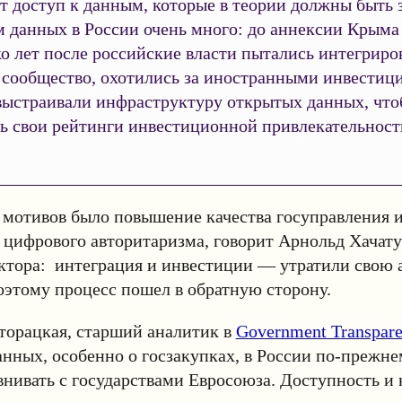
т доступ к данным, которые в теории должны быть 
м данных в России очень много: до аннексии Крыма
о лет после российские власти пытались интегриров
 сообщество, охотились за иностранными инвестиц
выстраивали инфраструктуру открытых данных, чт
ь свои рейтинги инвестиционной привлекательност
 мотивов было повышение качества госуправления 
 цифрового авторитаризма, говорит Арнольд Хачату
ктора: интеграция и инвестиции — утратили свою 
оэтому процесс пошел в обратную сторону.
торацкая, старший аналитик в
Government Transparen
данных, особенно о госзакупках, в России по-прежн
внивать с государствами Евросоюза. Доступность и 