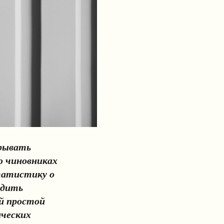
крывать
о чиновниках
татистику о
одить
ой простой
ических