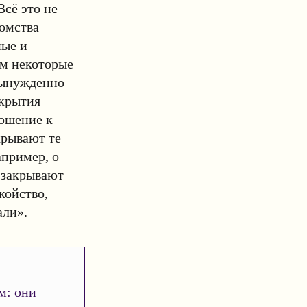
сё это не
домства
ные и
ом некоторые
вынужденно
акрытия
ношение к
крывают те
апример, о
 закрывают
койство,
али».
м: они