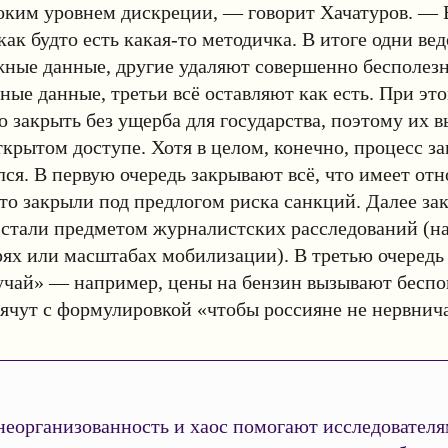
оким уровнем дискреции, — говорит Хачатуров. — В
как будто есть какая-то методичка. В итоге одни ве
ные данные, другие удаляют совершенно бесполез
ные данные, третьи всё оставляют как есть. При эт
 закрыть без ущерба для государства, поэтому их 
ткрытом доступе. Хотя в целом, конечно, процесс з
ся. В первую очередь закрывают всё, что имеет от
то закрыли под предлогом риска санкций. Далее за
 стали предметом журналистских расследований (н
ях или масштабах мобилизации). В третью очередь
учай» — например, цены на бензин вызывают беспо
ячут с формулировкой «чтобы россияне не нервнич
неорганизованность и хаос помогают исследователя