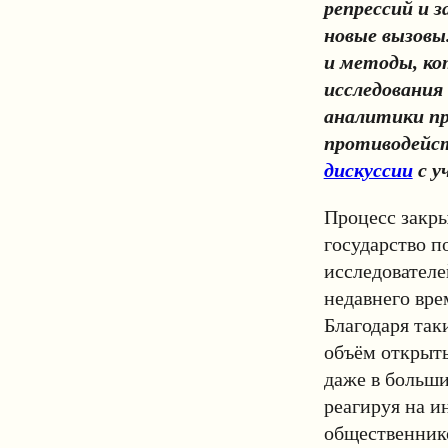
репрессий и 
новые вызовы
и методы, ко
исследования 
аналитики пр
противодейст
дискуссии
с у
Процесс закр
государство п
исследователе
недавнего вре
Благодаря так
объём открыты
даже в больши
реагируя на 
общественнико