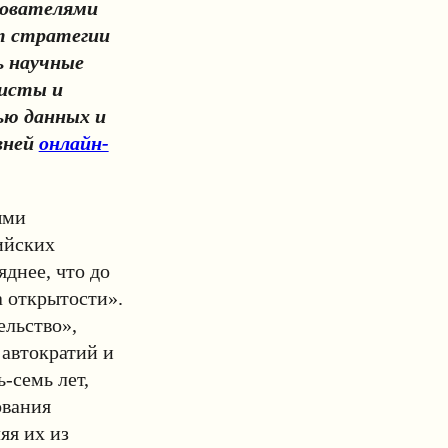
дователями
т стратегии
ь научные
листы и
ью данных и
вней
онлайн-
ыми
ийских
днее, что до
а открытости».
ельство»,
 автократий и
-семь лет,
ования
яя их из