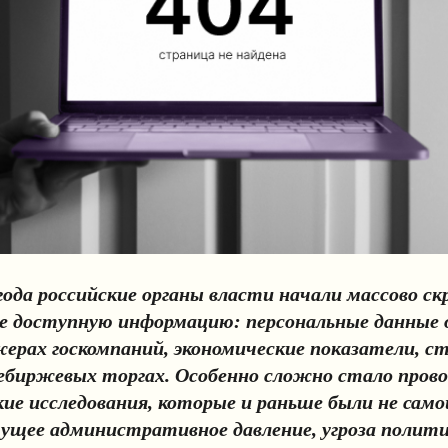
 года российские органы власти начали массово с
 доступную информацию: персональные данные 
ерах госкомпаний, экономические показатели, с
биржевых торгах. Особенно сложно стало пров
кие исследования, которые и раньше были не сам
тущее административное давление, угроза полит