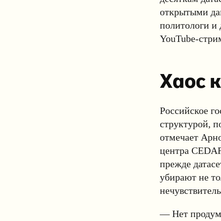
открытыми дан
политологи и 
YouTube-стрим
Хаос 
Российское го
структурой, п
отмечает Арно
центра CEDAR (
прежде датасе
убирают не то
нечувствител
— Нет продума