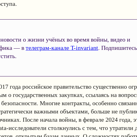
ступа.
новости о жизни учёных во время войны, видео и
фика — в
телеграм-канале T-invariant
. Подпишитесь
стить.
017 года российское правительство существенно ог
ым о государственных закупках, ссылаясь на вопро
безопасности. Многие контракты, особенно связан
тратегически важными объектами, больше не публи
чниках. После начала войны, в феврале 2024 года, э
ata-исследователи столкнулись с тем, что утратили 
сетов, открытым базам данных. О сложностях работ