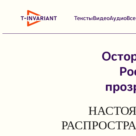
Перейти
к
Тексты
Видео
Аудио
Вс
содержимому
Остор
Ро
проз
НАСТОЯ
РАСПРОСТР