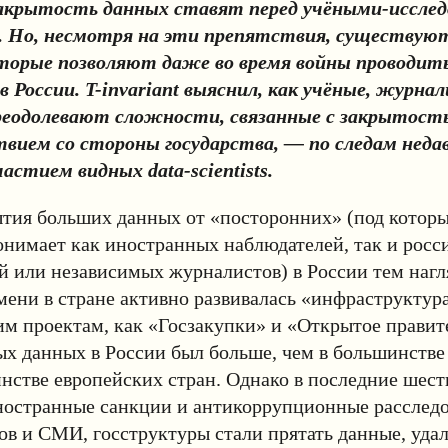
закрытость данных ставят перед учёными-иссле
. Но, несмотря на эти препятствия, существую
торые позволяют даже во время войны проводит
в России. T-invariant выяснил, как учёные, журна
еодолевают сложности, связанные с закрытост
вием со стороны государства, — по следам неда
частием видных data-scientists.
ытия больших данных от «посторонних» (под котор
онимает как иностранных наблюдателей, так и росс
й или независимых журналистов) в России тем нагля
мени в стране активно развивалась «инфраструктур
им проектам, как «Госзакупки» и «Открытое правит
х данных в России был больше, чем в большинстве
нстве европейских стран. Однако в последние шесть
иностранные санкции и антикоррупционные расслед
в и СМИ, госструктуры стали прятать данные, удал