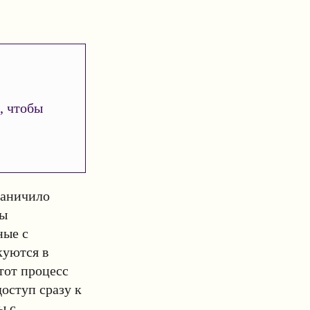
, чтобы
раничило
сы
ные с
куются в
тот процесс
доступ сразу к
ы с