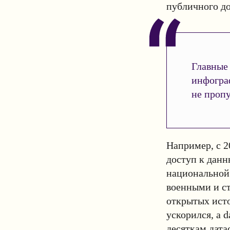
публичного до
Главные 
инфогра
не пропу
Например, с 2
доступ к данн
национальной 
военными и с
открытых исто
ускорился, а d
десяткам дата