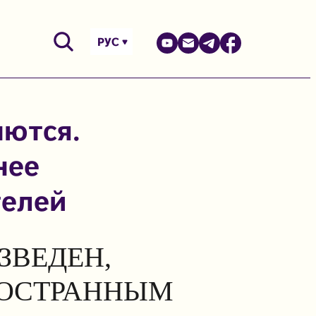
РУС
аются.
нее
телей
ЗВЕДЕН,
НОСТРАННЫМ