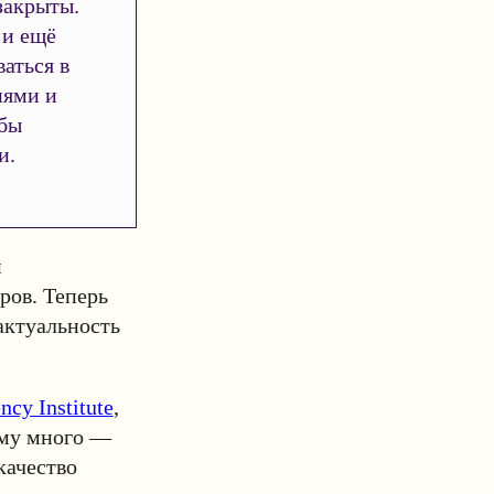
закрыты.
 и ещё
аться в
иями и
обы
и.
и
ров. Теперь
актуальность
cy Institute
,
ему много —
качество