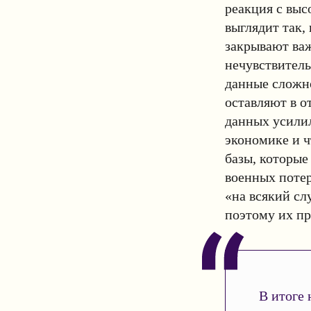
реакция с выс
выглядит так, 
закрывают важ
нечувствитель
данные сложно
оставляют в о
данных усилил
экономике и ч
базы, которые
военных потер
«на всякий сл
поэтому их пр
В итоге 