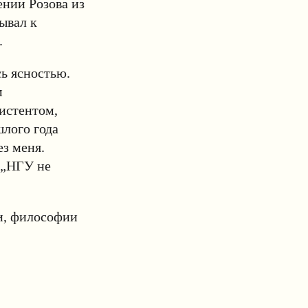
ении Розова из
ывал к
.
сь ясностью.
м
систентом,
шлого года
ез меня.
 „НГУ не
и, философии