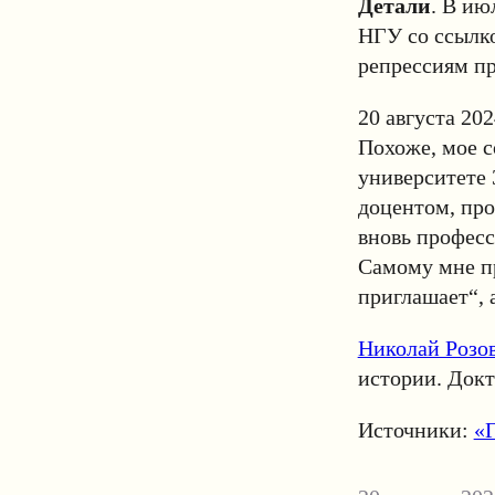
Детали
. В ию
НГУ со ссылк
репрессиям пр
20 августа 20
Похоже, мое с
университете 
доцентом, про
вновь професс
Самому мне пр
приглашает“, 
Николай Розо
истории. Докт
Источники:
«