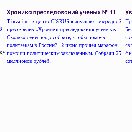
Хроника преследований ученых № 11
У
T-invariant и центр CISRUS выпускают очередной
Пр
8
пресс-релиз «Хроники преследования ученых».
Бе
Сколько денег надо собрать, чтобы помочь
со
политзекам в России? 12 июня прошел марафон
св
ку
помощи политическим заключенным. Собрали 25
фи
миллионов рублей.
со