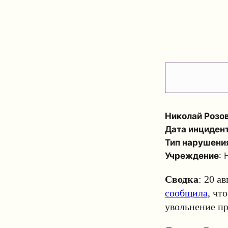
Николай Розо
Дата инциден
Тип нарушени
Учреждение
:
Сводка
: 20 а
сообщила
, чт
увольнение пр