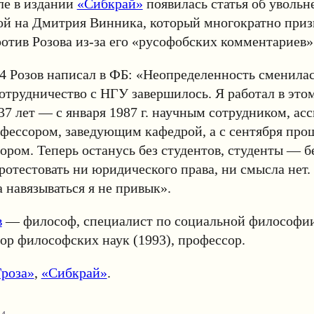
ле в издании
«Сибкрай»
появилась статья об увольн
ой на Дмитрия Винника, который многократно приз
отив Розова из-за его «русофобских комментариев»
24 Розов написал в ФБ: «Неопределенность сменила
отрудничество с НГУ завершилось. Я работал в это
37 лет — с января 1987 г. научным сотрудником, ас
фессором, заведующим кафедрой, а с сентября про
ором. Теперь останусь без студентов, студенты — б
отестовать ни юридического права, ни смысла нет.
а навязываться я не привык».
в
— философ, специалист по социальной философи
ор философских наук (1993), профессор.
Гроза»
,
«Сибкрай»
.