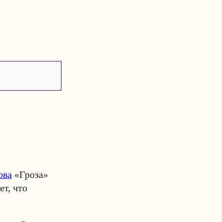
ова
«Гроза»
ет, что