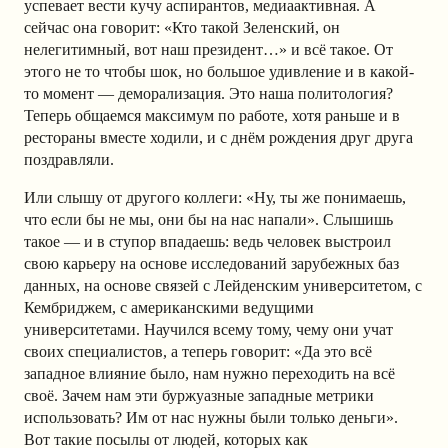
успевает вести кучу аспирантов, медиаактивная. А
сейчас она говорит: «Кто такой Зеленский, он
нелегитимный, вот наш президент…» и всё такое. От
этого не то чтобы шок, но большое удивление и в какой-
то момент — деморализация. Это наша политология?
Теперь общаемся максимум по работе, хотя раньше и в
рестораны вместе ходили, и с днём рождения друг друга
поздравляли.
Или слышу от другого коллеги: «Ну, ты же понимаешь,
что если бы не мы, они бы на нас напали». Слышишь
такое — и в ступор впадаешь: ведь человек выстроил
свою карьеру на основе исследований зарубежных баз
данных, на основе связей с Лейденским университетом, с
Кембриджем, с американскими ведущими
университетами. Научился всему тому, чему они учат
своих специалистов, а теперь говорит: «Да это всё
западное влияние было, нам нужно переходить на всё
своё. Зачем нам эти буржуазные западные метрики
использовать? Им от нас нужны были только деньги».
Вот такие посылы от людей, которых как