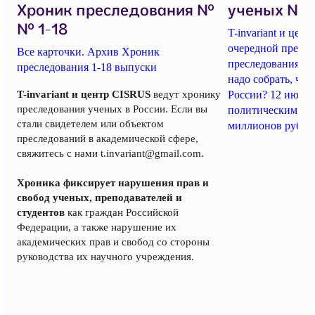
Хроник преследования №
ученых № 1
№ 1-18
T-invariant и це
очередной пресс-
Все карточки. Архив Хроник
преследования уч
преследования 1-18 выпуски
надо собрать, чт
T-invariant и центр CISRUS
ведут хронику
России? 12 июня
преследования ученых в России. Если вы
политическим за
стали свидетелем или объектом
миллионов рубле
преследований в академической сфере,
свяжитесь с нами
t.invariant@gmail.com
.
Хроника фиксирует нарушения прав и
свобод ученых, преподавателей и
студентов
как граждан Российской
Федерации, а также нарушение их
академических прав и свобод со стороны
руководства их научного учреждения.