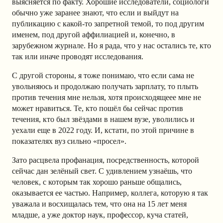
выясняется по факту. Хорошие исследователи, социологи
обычно уже заранее знают, что если и выйдут на
публикацию с какой-то запретной темой, то под другим
именем, под другой аффилиацией и, конечно, в
зарубежном журнале. Но я рада, что у нас остались те, кто
так или иначе проводят исследования.
С другой стороны, я тоже понимаю, что если сама не
увольняюсь и продолжаю получать зарплату, то плыть
против течения мне нельзя, хотя происходящеее мне не
может нравиться. Те, кто пошёл бы сейчас против
течения, кто был звёздами в нашем вузе, уволились и
уехали еще в 2022 году. И, кстати, по этой причине в
показателях вуз сильно «просел».
Зато расцвела профанация, посредственность, которой
сейчас дан зелёный свет. С удивлением узнаёшь, что
человек, с которым так хорошо раньше общались,
оказывается ее частью. Например, коллега, которую я так
уважала и восхищалась тем, что она на 15 лет меня
младше, а уже доктор наук, профессор, куча статей,