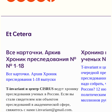
Et Cetera
Все карточки. Архив
Хроника п
Хроник преследования №
ученых № 1
№ 1-18
T-invariant и це
очередной пресс-
Все карточки. Архив Хроник
преследования уч
преследования 1-18 выпуски
надо собрать, чт
T-invariant и центр CISRUS
ведут хронику
России? 12 июня
преследования ученых в России. Если вы
политическим за
стали свидетелем или объектом
миллионов рубле
преследований в академической сфере,
свяжитесь с нами
t.invariant@gmail.com
.