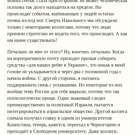
Война сейчас стала просто фоном: не может человеческая
психика так долго находиться на пределе. Но
происходят
события, выбивающие у людей остатки
почвы из-под ног. Смерть Навального мы обсуждали
только с некоторыми коллегами, потому что люди
приняли стратегию не видеть того, что происходит. А как
им иначе существовать?
Печально ли мне от этого? Ну, конечно, печально. Когда
на корпоративную почту приходит призыв собирать
средства «для наших ребят в Украине», это никак в моей
голове не укладывается и через два с половиной года с
начала войны. С другой стороны, я пытаюсь
поддерживать связь с уехавшими. Но некоторые из них
вообще тему России для себя закрыли, потому что так
психологически проще. Один знакомый следит
преимущественно за политикой Израиля, пытается
интегрироваться в израильское общество. Другой коллега
сначала получил ставку в одном из университетов
Казахстана, теперь, кажется, переехал в Черногорию и
преподаёт в Свободном университете. Даже коллеги,