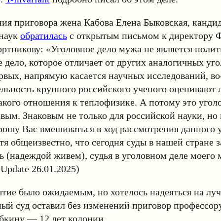
ия приговора жена Кабова Елена Быковская, канди
наук
обратилась
с открытым письмом к директору
ртникову: «Уголовное дело мужа не является поли
 дело, которое отличает от других аналогичных уго
ервых, напрямую касается научных исследований, во
льность крупного российского ученого оценивают 
ого отношения к теплофизике. А потому это уголо
овым. Знаковым не только для российской науки, но 
рошу Вас вмешиваться в ход рассмотрения данного 
отя общеизвестно, что сегодня суды в нашей стране 
ь (надеждой живем), судья в уголовном деле моего 
(Update 26.01.2025)
тие было ожидаемым, но хотелось надеяться на луч
ный суд оставил без изменений приговор професс
бкину — 12 лет колонии.