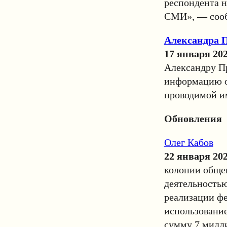
респондента 
СМИ», — соо
Александра 
17 января 20
Александру П
информацию о
проводимой и
Обновления
Олег Кабов
22 января 20
колонии общег
деятельностью
реализации ф
использовани
сумму 7 милли