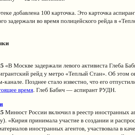
теке добавлена 100 карточка. Это карточка аспира
ого задержали во время полицейского рейда в «Тепл
чки
25
«В Москве задержали левого активиста Глеба Баби
грантский рейд у метро «Теплый Стан». Об этом о
м-канале. Позднее стало известно, что его отпустил
тоящее время
. Глеб Бабич — аспирант РУДН.
я
25
Минюст России включил в реестр иностранных а
у). «Кирия принимала участие в создании и распро
атериалов иностранных агентов, участвовала в каче