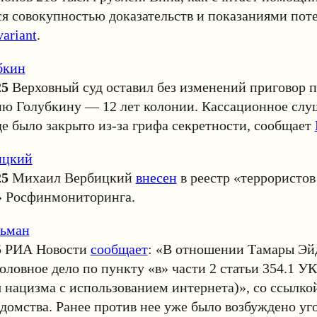
я совокупностью доказательств и показаниями пот
variant
.
бкин
25
Верховный суд оставил без изменений приговор 
 Голубкину — 12 лет колонии. Кассационное слу
е было закрыто из-за грифа секретности, сообщает
ицкий
25
Михаил Вербицкий
внесен
в реестр «террористов
» Росфинмониторинга.
льман
5
РИА Новости
сообщает
: «В отношении Тамары Эй
оловное дело по пункту «в» части 2 статьи 354.1 У
 нацизма с использованием интернета)», со ссылко
едомства. Ранее против нее уже было возбуждено уг