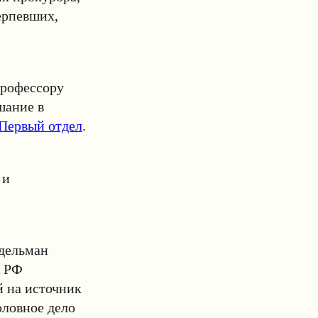
ерпевших,
профессору
шание в
Первый отдел
.
 и
дельман
К РФ
й на источник
оловное дело