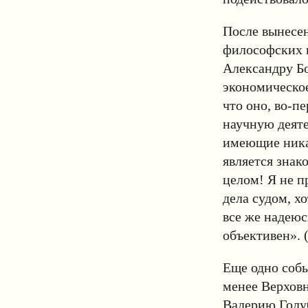
После вынесен
философских 
Александру Бо
экономическое
что оно, во-п
научную деяте
имеющие никак
является знак
целом! Я не п
дела судом, х
все же надеюс
объективен». 
Еще одно собы
менее Верхов
Валерию Голу