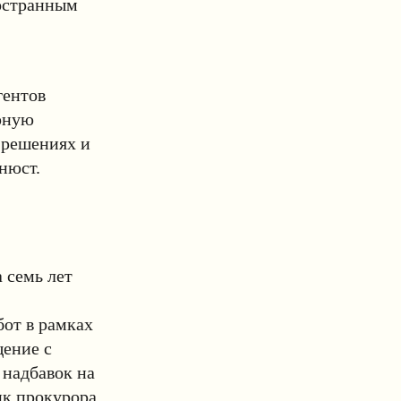
остранным
гентов
рную
 решениях и
нюст.
 семь лет
бот в рамках
ение с
надбавок на
ик прокурора,