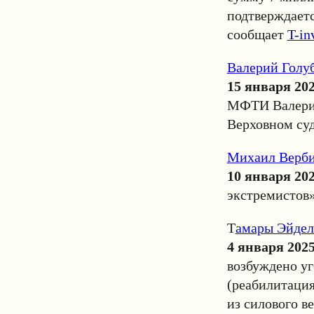
подтверждаетс
сообщает
T-in
Валерий Голу
15 января 20
МФТИ Валерию
Верховном суд
Михаил Верб
10 января 20
экстремистов
Т
амары Эйде
4 января 202
возбуждено уг
(реабилитация
из силового в