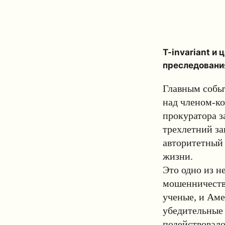
T-invariant и
преследования
Главным событ
над членом-к
прокуратора з
трехлетний за
авторитетный 
жизни.
Это одно из н
мошенничестве
ученые, и Аме
убедительные 
подействовал