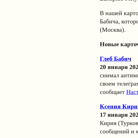
В нашей карто
Бабича, котор
(Москва).
Новые карто
Глеб Бабич
20 января 20
снимал антими
своем телегра
сообщает
Нас
Ксения Кири
17 января 20
Кирия (Турков
сообщений и м