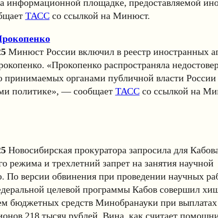
на информационной площадке, предоставляемой ин
бщает
ТАСС
со ссылкой на Минюст.
Прокопенко
25
Минюст России включил в реестр иностранных а
рокопенко. «Прокопенко распространяла недостове
 принимаемых органами публичной власти России
ми политике», — сообщает
ТАСС
со ссылкой на Ми
25
Новосибирская прокуратора запросила для Кабова
о режима и трехлетний запрет на занятия научной
. По версии обвинения при проведении научных ра
едеральной целевой программы Кабов совершил хищ
ем бюджетных средств Минобранауки при выплатах 
онов 218 тысяч рублей. Вина, как считает помощн