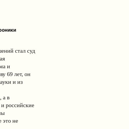
роники
ений стал суд
ая
ма и
у 69 лет, он
ауки и из
 а в
 и российские
ны
 это не