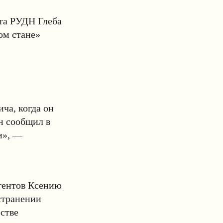
нта РУДН Глеба
ом стане»
ча, когда он
н сообщил в
и», —
гентов Ксению
странении
стве