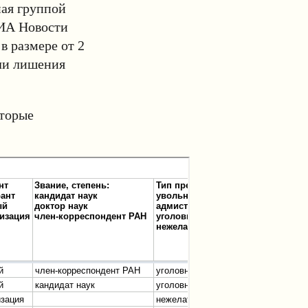
ная группой
РИА Новости
в размере от 2
или лишения
оторые