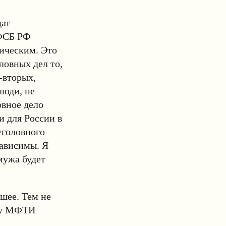
дат
 ФСБ РФ
тическим. Это
ловных дел то,
-вторых,
люди, не
вное дело
и для России в
уголовного
зависимы. Я
мужа будет
шее. Тем не
ору МФТИ