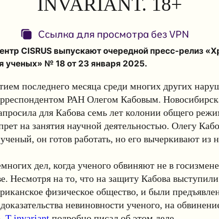
INVARIANT. 18+
Ссылка для просмотра без VPN
 центр CISRUS выпускают очередной пресс-релиз «Х
 ученых» № 18 от 23 января 2025.
ием последнего месяца среди многих других наруш
орреспондентом РАН Олегом Кабовым. Новосибирск
апросила для Кабова семь лет колонии общего режи
прет на занятия научной деятельностью. Олегу Кабов
ученый, он готов работать, но его вычеркивают из н
емногих дел, когда ученого обвиняют не в госизмене,
. Несмотря на то, что на защиту Кабова выступили
риканское физическое общество, и были предъявле
доказательства невиновности ученого, на обвинение
о.
T-invariant
подробно писал об этом деле.