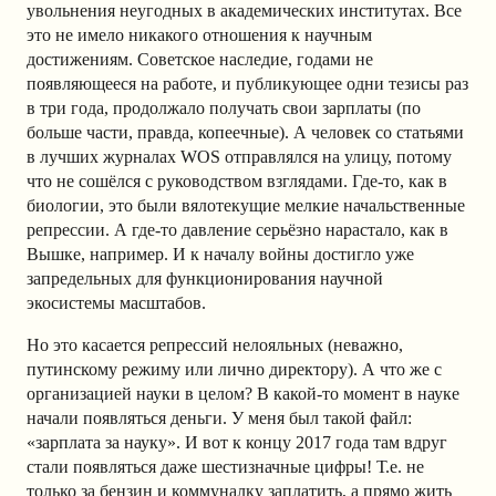
увольнения неугодных в академических институтах. Все
это не имело никакого отношения к научным
достижениям. Советское наследие, годами не
появляющееся на работе, и публикующее одни тезисы раз
в три года, продолжало получать свои зарплаты (по
больше части, правда, копеечные). А человек со статьями
в лучших журналах WOS отправлялся на улицу, потому
что не сошёлся с руководством взглядами. Где-то, как в
биологии, это были вялотекущие мелкие начальственные
репрессии. А где-то давление серьёзно нарастало, как в
Вышке, например. И к началу войны достигло уже
запредельных для функционирования научной
экосистемы масштабов.
Но это касается репрессий нелояльных (неважно,
путинскому режиму или лично директору). А что же с
организацией науки в целом? В какой-то момент в науке
начали появляться деньги. У меня был такой файл:
«зарплата за науку». И вот к концу 2017 года там вдруг
стали появляться даже шестизначные цифры! Т.е. не
только за бензин и коммуналку заплатить, а прямо жить