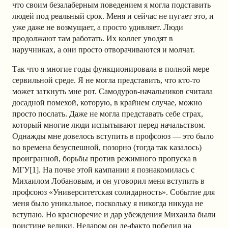
что своим безалаберным поведением я могла подставить
людей под реальный срок. Меня и сейчас не пугает это, и
уже даже не возмущает, а просто удивляет. Люди
продолжают там работать. Их коллег уводят в
наручниках, а они просто отворачиваются и молчат.
Так что я многие годы функционировала в полной мере
сервильной среде. Я не могла представить, что кто-то
может заткнуть мне рот. Самодуров-начальников считала
досадной помехой, которую, в крайнем случае, можно
просто послать. Даже не могла представать себе страх,
который многие люди испытывают перед начальством.
Однажды мне довелось вступить в профсоюз — это было
во времена безуспешной, позорно (тогда так казалось)
проигранной, борьбы против режимного пропуска в
МГУ[1]. На почве этой кампании я познакомилась с
Михаилом Лобановым, и он уговорил меня вступить в
профсоюз «Университетская солидарность». Событие для
меня было уникальное, поскольку я никогда никуда не
вступаю. Но красноречие и дар убеждения Михаила были
поистине велики. Недаром он де-факто победил на