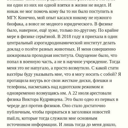
ни один из них ни одной взятки в жизни не видел. И
никак не мог помочь кому бы то ни было поступить в
МГУ. Конечно, мой опыт касался никому не нужного
биофака, а вовсе не модного юридического. В физике
было, наверное, ещё хуже, только по-другому. По крайне
мере в физике серьёзной. В 2018 году я приехала в один
центральный аэрогидродинамический институт делать
доклад о полёте разных животных. И меня совершенно
шокировала проходная института. Ощущение было, что
попал в военную часть, а не в научное учреждение. Тогда
меня это не напугало, а просто возмутило. С какой стати
вахтёры буду указывать мне, что я могу носить с собой? Я
протащила внутрь все свои жесткие диски, флешки и
телефоны, насмехаясь над идиотским режимом и
одновременно возмущаясь им. А 22 июля арестовали
физика Виктора Кудрявцева. Это было одно из первых в
череде дел против физиков. Оно стало достаточно
публичным, чтобы прорваться в заголовки новостей
mail.ru, которые тогда служили мне основным
источником информации. И лишь тогда до меня дошло,