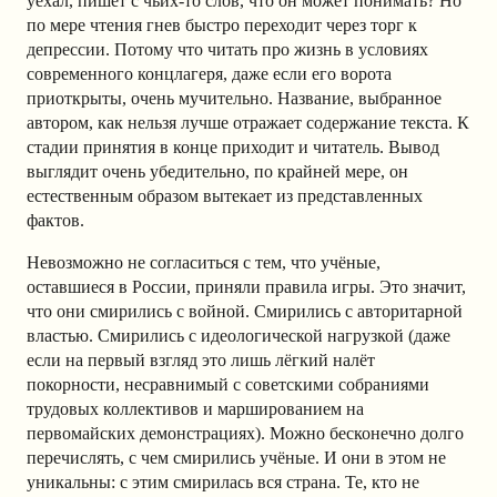
уехал, пишет с чьих-то слов, что он может понимать? Но
по мере чтения гнев быстро переходит через торг к
депрессии. Потому что читать про жизнь в условиях
современного концлагеря, даже если его ворота
приоткрыты, очень мучительно. Название, выбранное
автором, как нельзя лучше отражает содержание текста. К
стадии принятия в конце приходит и читатель. Вывод
выглядит очень убедительно, по крайней мере, он
естественным образом вытекает из представленных
фактов.
Невозможно не согласиться с тем, что учёные,
оставшиеся в России, приняли правила игры. Это значит,
что они смирились с войной. Смирились с авторитарной
властью. Смирились с идеологической нагрузкой (даже
если на первый взгляд это лишь лёгкий налёт
покорности, несравнимый с советскими собраниями
трудовых коллективов и маршированием на
первомайских демонстрациях). Можно бесконечно долго
перечислять, с чем смирились учёные. И они в этом не
уникальны: с этим смирилась вся страна. Те, кто не