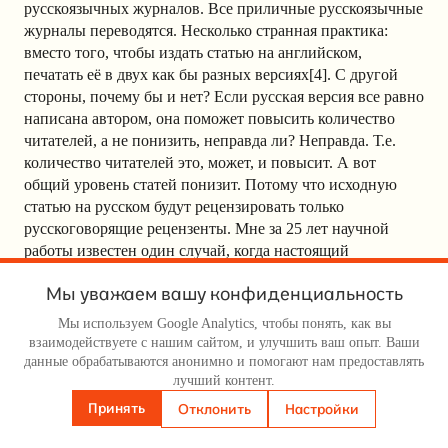
русскоязычных журналов. Все приличные русскоязычные
журналы переводятся. Несколько странная практика:
вместо того, чтобы издать статью на английском,
печатать её в двух как бы разных версиях[4]. С другой
стороны, почему бы и нет? Если русская версия все равно
написана автором, она поможет повысить количество
читателей, а не понизить, неправда ли? Неправда. Т.е.
количество читателей это, может, и повысит. А вот
общий уровень статей понизит. Потому что исходную
статью на русском будут рецензировать только
русскоговорящие рецензенты. Мне за 25 лет научной
работы известен один случай, когда настоящий
зарубежный специалист рецензировал статью на русском.
Мы уважаем вашу конфиденциальность
Но это был совершенно выдающийся полиглот и случай
абсолютно беспрецедентный. Не многие задумываются
Мы используем Google Analytics, чтобы понять, как вы
над тем, что русскоговорящие рецензенты — это
взаимодействуете с нашим сайтом, и улучшить ваш опыт. Ваши
настоящая катастрофа. Но ведь вместе с 97% читателей
данные обрабатываются анонимно и помогают нам предоставлять
лучший контент.
отваливаются и 97% рецензентов. Это означает, что для
большинства статей найти адекватных рецензентов
Принять
Отклонить
Настройки
попросту невозможно. В итоге статьи вручаются на