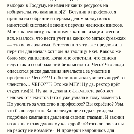
выборах в Госдуму, не имея никаких ресурсов на
избирательную кампанию[2]. Вступив в профсоюз, я
пришла на собрание и первым делом возмутилась
идиотской системой ведения перечня членских взносов.
Мне как человеку, склонному к каталогизации всего и
вся, казалось, что вести учёт на каких-то мятых бумажках
— это верх архаизма. Естественно я тут же предложила
перейти для начала хотя бы на таблицу Exel. Каково же
было мое удивление, когда мне ответили, что списки
ведут так из соображений безопасности! Чего? Что люди
опасаются риска давления начальства за участие в
профсоюзе. Чего??? Что были попытки уволить людей за
членство… ЧЕГО???? Это же МГУ! Ну да, ректор врёт
студентам[3]. Ну да, в деканате факультета работает
человек от чекистов (это я уже узнала к тому моменту).
Но уволить за членство в профсоюзе? Вы серьёзно? Увы,
это было серьёзно. За последующие годы я увидела
подобные кампании давления своими глазами. И звонки
из деканата заведующему кафедрой: «Этого человека вы
на работу не возьмёте». И проверки кадровиков для