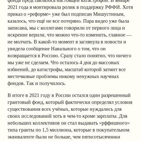
фонда представлялось настоящей катастрофой. В январе
2021 года я монтировала ролик в поддержку РФФИ. Хотя
приказ о «реформе» уже был подписан Мишустиным,
казалось, что ещё не все потеряно. Пара видео уже была
записана, мы с коллегами говорили от первого лица и
искренне верили, что можно что-то изменить, главное —
не молчать. В какой-то момент я заглянула в новости и
увидела сообщение Навального о том, что он
возвращается в Россию. Сразу стало понятно, что ничего
мы уже не сделаем. Что осталось 4 дня до массовых
избиений, до катастрофы, масштаб которой затмит все
местечковые проблемы никому ненужных научных
фондов. Так и получилось.
В итоге в 2021 году в России остался один разрешенный
грантовый фонд, который фактически определял условия
существования всех учёных, которые нуждались для
своих исследований хоть в чем-то кроме зарплаты. Для
небольших коллективов он стал выдавать «рффишного»
типа гранты по 1,5 миллиона, которые в покупательном
эквиваленте были не больше, чем пятисотысячники