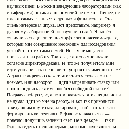
научных идей. В России заведующие лабораториями (как
и кафедрами) никаких полномочий не имеют. Точнее, не
имеют самых главных: кадровых и финансовых. Это
очень интересная штука. Вот представьте, например, я
руковожу лабораторией по изучению ежей. Я нашёл
отличного специалиста по морфологии насекомоядных,
который мне совершенно необходим для исследования
устройства этих самых ежей. Но… я не могу его
пригласить на работу. Так как для этого мне нужно
согласие директора/декана. И что же получается? Мне
идти уговаривать специалиста устроиться именно к нам?
А дальше директор скажет, что этого человека он не
возьмёт. Или наоборот — идти выпрашивать ставку или
просто подпись для имеющейся свободной ставки?
Потрачу свой ресурс, а потом окажется, что специалист и
не думал идти ко мне на работу. И вот так приходится
заведующим крутиться, лавировать, чтобы хоть как-то
формировать коллективы. В фаворе у начальства —
повезло: получишь зелёный свет. Не в фаворе — так и
будешь сидеть с пенсионерами, которые появляются на