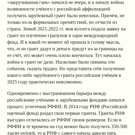
«закручивания гаек» начался не вчера, и к началу войны
возможности учёного с российской аффилиацией
получить зарубежный грант были невелики. Причём, не
только из-за формальных препятствий, но отчасти из
страха. Зимой 2021-2022 гг. моя коллега подала заявку на
грант по изучению грызунов в один международный
фонд. И в какой-то момент ей пришла в голову мысль,
что, если грант дадут и деньги придут из-за границы на
ее счёт, это может очень плохо кончиться. Тут началась
война и грант не дали. Насколько были связаны эти
события, сказать трудно. Но представить себе получение
какого-либо зарубежного гранта российским учёным в
2025 году практически невозможно.
Одновременно с выстраиванием барьера между
российскими учёными и зарубежными фондами начался
процесс угнетения РФФИ. В 2014 году РНФ (Российский
научный фонд) раздал свои первые гранты. Гранты РНФ
выгодно отличались от РФФИ своим размером. Если в
РФФИ в те времена на год можно было получить 350-500
тысяч рублей, то в РНФ с самого начала давали пять