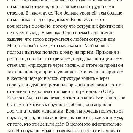
начальники отделов, они главные над сотрудниками
отделов. В таком духе. Чем больше уровней, тем больше
начальников над сотрудником. Впрочем, его это
волновать не должно, потому что сотрудник фактически
не имеет выхода «наверх». Одно время Садовничий
заявлял, что готов встречаться с любым сотрудником
МГУ, который имеет, что ему сказать. Мой коллега
полгода пытался попасть к нему на приём. Приходил в
ректорат, говорил с секретарем, передавал петиции, ему
отвечали: «приходите через месяц». В итоге на приём он
так и не попал, а просто уволился. Это очень не принято
в жесткой иерархической структуре ходить «через
голову», и административная организация науки в этом
отношении мало чем отличается от районного ОВД.
Казалось бы, раз так везде, может и ладно? Все равно, как
бы нам ни хотелось научной свободы, она априори
доступна только меценатам. Если ты хочешь получать от
науки деньги, неизбежно будешь зависеть, как минимум,
от того, кто эти деньги даёт. В целом это действительно
так. Но наука не может развиваться по указке самодура.