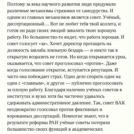
Поэтому за века научного развития люди придумали
различные механизмы страховки от самодурства. И
одним из главных механизмов является совет. Учёный,
диссертационный… Вот не любит тебя твой коллега, и
готов он ради своих эмоций завалить твою хорошую
работу. Но большинство-то видит, что работа хорошая. И
совет голосует «за». Хочет директор протащить на
должность завлаба лояльную бездарь — и никто так в
открытую возразить не готов. Но когда открывается урна,
оказывается, что совет проголосовал «против». Даже
когда голосование открытое, вступается репутация. И
часто она побеждает страх. Одно дело спорить один на
один с «главным», и другое — публично проголосовать
за плохую работу. Благодаря наличию учёных советов в
институтах и вузах хотя бы частично удавалось
сдерживать административное давление. Так, совет ВАК
неоднократно голосовал против фиктивных и
ворованных диссертаций. Немногие знают, что в
результате реформы РАН учёные советы потеряли
большинство своих функций в академических