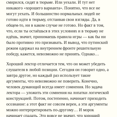
смирился, сидят в тюрьме. Или уехали. И тут нет
никакого «хорошего варианта». Понятно, что все не
могут уехать. И большинство нормальных людей не
готово идти в тюрьму, отстаивая свои взгляды. Да, в
общем-то, ни в каком случае не готово. Но факт в том,
что, если ты остаёшься в этих условиях и в тюрьму не
идёшь, значит, принимаешь правила игры — как бы ни
было противно это признавать. И вывод, что путинский
режим одержал на внутреннем фронте решительную
победу, кажется, невозможно не принять. Однако…
Хороший лектор отличается тем, что он может убедить
слушателя в любой позиции. Сегодня он говорит одно, а
завтра другое, но каждый раз использует такие
аргументы, что невозможно не поверить. Конечно,
человек думающий всегда имеет сомнения. Но задача
лектора — уложить эти сомнения на лопатки логической
конструкцией. Потом, постепенно, начинает приходить
осознание: а этот факт не совсем верен, а эти аргументы
можно интерпретировать по-другому… И морок
начинает спадать. Это вовсе не значит, что хороший