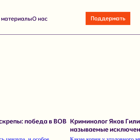
Поддержать
е материалы
О нас
 скрепы: победа в ВОВ
Криминолог Яков Гили
называемые исключенн
сь цензура
, и особое
Какие корни у уголовного м