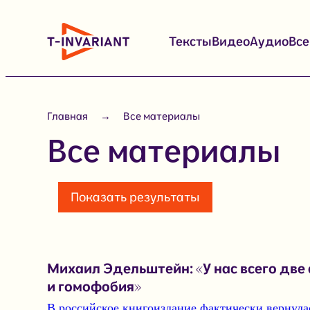
Перейти
к
Тексты
Видео
Аудио
Вс
содержимому
Главная
Все материалы
Все материалы
Показать результаты
Михаил Эдельштейн: «У нас всего две
и гомофобия»
В российское книгоиздание фактически вернула