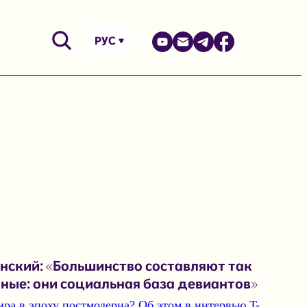
РУС
нский: «Большинство составляют так
ые: они социальная база девиантов»
ира в эпоху постмодерна? Об этом в интервью
T-