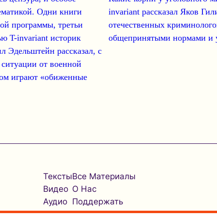
тематикой. Одни книги
invariant
рассказал
Яков Гил
ой программы, третьи
отечественных криминолого
ю T-invariant
историк
общепринятыми нормами и у
ил Эдельштейн
рассказал, с
 ситуации от военной
том играют «обиженные
Тексты
Все Материалы
Видео
О Нас
Аудио
Поддержать