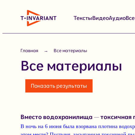
Перейти
к
Тексты
Видео
Аудио
Вс
содержимому
Главная
Все материалы
Все материалы
Показать результаты
Вместо водохранилища — токсичная п
В ночь на 6 июня была взорвана плотина водо
этом месте? Пустыня, засыпанная токсичной пыл