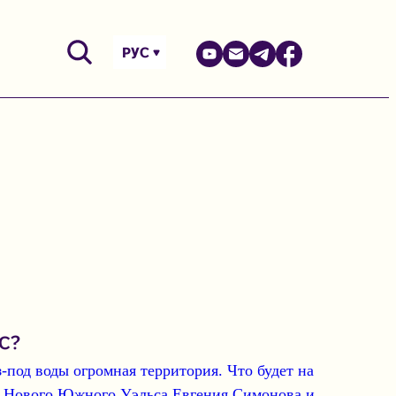
РУС
ЭС?
под воды огромная территория. Что будет на
та Нового Южного Уэльса Евгения Симонова и