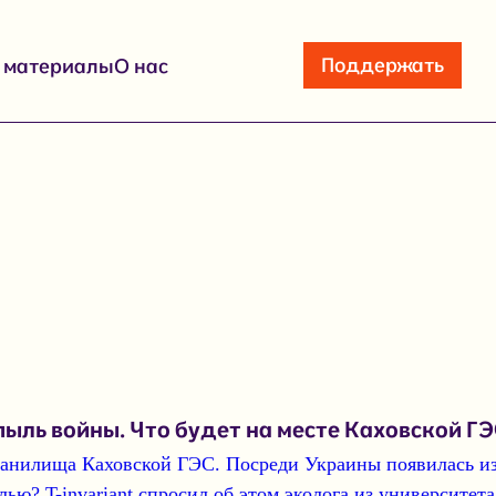
Поддержать
е материалы
О нас
ыль войны. Что будет на месте Каховской Г
хранилища Каховской ГЭС.
Посреди Украины появилась из-
ью? T-invariant спросил об этом
эколога из университе