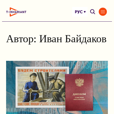
Перейти
к
РУС
содержимому
Автор:
Иван Байдаков