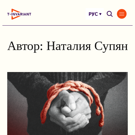
Перейти
к
РУС
содержимому
Автор:
Наталия Супян