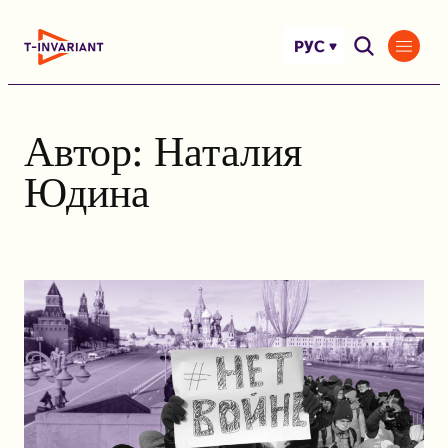
Перейти
к
РУС
содержимому
Автор:
Наталия
Юдина