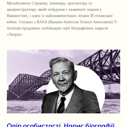
Михайловичу Струкову, інженеру, архітектору та
авіаконструктору, який побудував і знамениті знання у
Вашингтоні, і один із найзнаменитіших літаків В’єтнамської
війни. Спільно з RASA (Russian-American Science Association) T-
invariant продовжує публікацію серії біографічних нарисів
«Творці».
Опір особистості. Нарис біографії