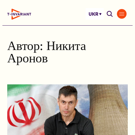
Перейти
до
UKR
вмісту
Автор:
Никита
Аронов