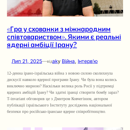
«Гра у схованки з міжнародним
співтовариством». Якими є реальні
ядерні амбіції Ірану?
Лип 21, 2025
—
ak
у
Війна
, 
Інтерв’ю
від
12-денна ірано-ізраїльська війна з новою силою сколихнула
дискусії навколо ядерної програми Ірану. Чи була вона колись
виключно мирною? Наскільки велика роль Росії у підтримці
ядерних амбіцій Ірану? Чи здатні іранці створити бомбу зараз?
T-invariant обговорив це з Дмитром Ковчегіним, автором
публікації ізраїльського Інституту досліджень національної
безпеки про російсько-іранське ядерне співробітництво.