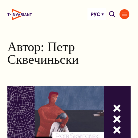
Перейти
к
РУС
содержимому
Автор:
Петр
Сквечиньски