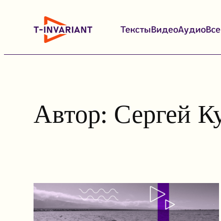
Перейти
к
Тексты
Видео
Аудио
Вс
содержимому
Автор:
Сергей К