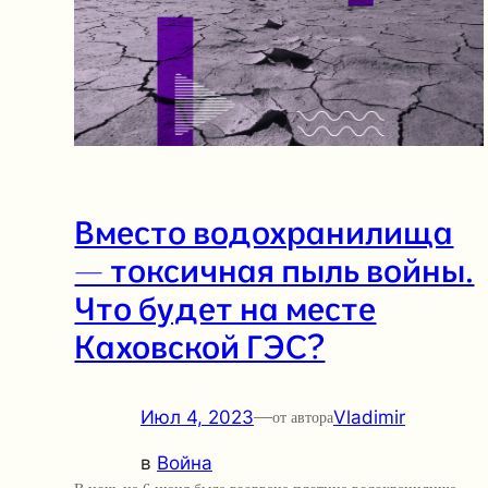
Вместо водохранилища
— токсичная пыль войны.
Что будет на месте
Каховской ГЭС?
Июл 4, 2023
—
Vladimir
от автора
в
Война