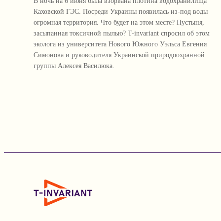
В ночь на 6 июня была взорвана плотина водохранилища
Каховской ГЭС. Посреди Украины появилась из-под воды
огромная территория. Что будет на этом месте? Пустыня,
засыпанная токсичной пылью? T-invariant спросил об этом
эколога из университета Нового Южного Уэльса Евгения
Симонова и руководителя Украинской природоохранной
группы Алексея Василюка.