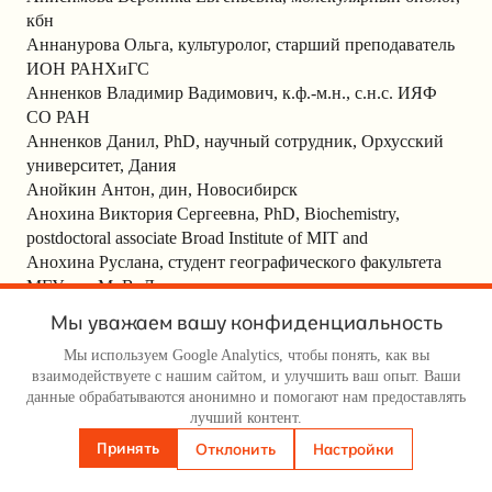
кбн
Аннанурова Ольга, культуролог, старший преподаватель
ИОН РАНХиГС
Анненков Владимир Вадимович, к.ф.-м.н., с.н.с. ИЯФ
СО РАН
Анненков Данил, PhD, научный сотрудник, Орхусский
университет, Дания
Анойкин Антон, дин, Новосибирск
Анохина Виктория Сергеевна, PhD, Biochemistry,
postdoctoral associate Broad Institute of MIT and
Анохина Руслана, студент географического факультета
МГУ им. М. В. Ломоносова
Анри Каранович, физик, аспирант
Мы уважаем вашу конфиденциальность
Антипенко Виталий Сафронович, д.т.н. профессор РУТ
Мы используем Google Analytics, чтобы понять, как вы
(МИИТ).
взаимодействуете с нашим сайтом, и улучшить ваш опыт. Ваши
Антипов Дмитрий, биоинформатик, к.ф.-м.н., н.с., Санкт-
данные обрабатываются анонимно и помогают нам предоставлять
Петербург
лучший контент.
Антипова Алла, доктор педагогических наук
Принять
Отклонить
Настройки
Антипова Мария, м.н.с. ИПЭЭ РАН, биолог
Антоненко Анна, биолог, НГУ, Институт цитологии и