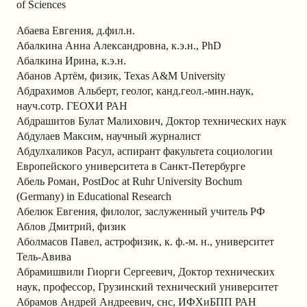
of Sciences
Абаева Евгения, д.фил.н.
Абалкина Анна Александровна, к.э.н., PhD
Абалкина Ирина, к.э.н.
Абанов Артём, физик, Texas A&M University
Абдрахимов Альберт, геолог, канд.геол.-мин.наук,
науч.сотр. ГЕОХИ РАН
Абдрашитов Булат Малихович, Доктор технических наук
Абдулаев Максим, научный журналист
Абдулхаликов Расул, аспирант факультета социологии
Европейского университета в Санкт-Петербурге
Абель Роман, PostDoc at Ruhr University Bochum
(Germany) in Educational Research
Абелюк Евгения, филолог, заслуженный учитель РФ
Аблов Дмитрий, физик
Аболмасов Павел, астрофизик, к. ф.-м. н., университет
Тель-Авива
Абрамишвили Гиорги Сергеевич, Доктор технических
наук, профессор, Грузинский технический университет
Абрамов Андрей Андреевич, снс, ИФХиБПП РАН