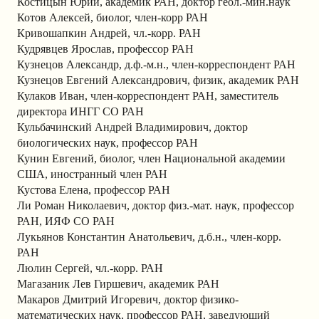
Костицын Юрий, академик РАН, доктор геол.-мин.наук
Котов Алексей, биолог, член-корр РАН
Кривошапкин Андрей, чл.-корр. РАН
Кудрявцев Ярослав, профессор РАН
Кузнецов Александр, д.ф.-м.н., член-корреспондент РАН
Кузнецов Евгений Александрович, физик, академик РАН
Кулаков Иван, член-корреспондент РАН, заместитель
директора ИНГГ СО РАН
Кульбачинский Андрей Владимирович, доктор
биологических наук, профессор РАН
Кунин Евгений, биолог, член Национальной академии
США, иностранный член РАН
Кустова Елена, профессор РАН
Ли Роман Николаевич, доктор физ.-мат. наук, профессор
РАН, ИЯФ СО РАН
Лукьянов Константин Анатольевич, д.б.н., член-корр.
РАН
Люлин Сергей, чл.-корр. РАН
Магазаник Лев Гиршевич, академик РАН
Макаров Дмитрий Игоревич, доктор физико-
математических наук, профессор РАН, заведующий