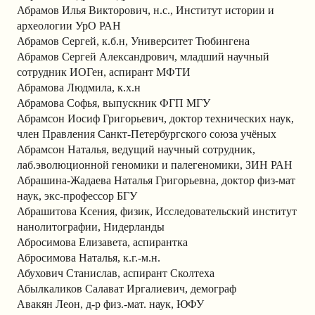
Абрамов Илья Викторович, н.с., Институт истории и
археологии УрО РАН
Абрамов Сергей, к.б.н, Университет Тюбингена
Абрамов Сергей Александрович, младший научный
сотрудник ИОГен, аспирант МФТИ
Абрамова Людмила, к.х.н
Абрамова Софья, выпускник ФГП МГУ
Абрамсон Иосиф Григорьевич, доктор технических наук,
член Правления Санкт-Петербургского союза учёных
Абрамсон Наталья, ведущий научный сотрудник,
лаб.эволюционной геномики и палегеномики, ЗИН РАН
Абрашина-Жадаева Наталья Григорьевна, доктор физ-мат
наук, экс-профессор БГУ
Абрашитова Ксения, физик, Исследовательский институт
нанолитографии, Нидерланды
Абросимова Елизавета, аспирантка
Абросимова Наталья, к.г.-м.н.
Абухович Станислав, аспирант Сколтеха
Абылкаликов Салават Иргалиевич, демограф
Авакян Леон, д-р физ.-мат. наук, ЮФУ