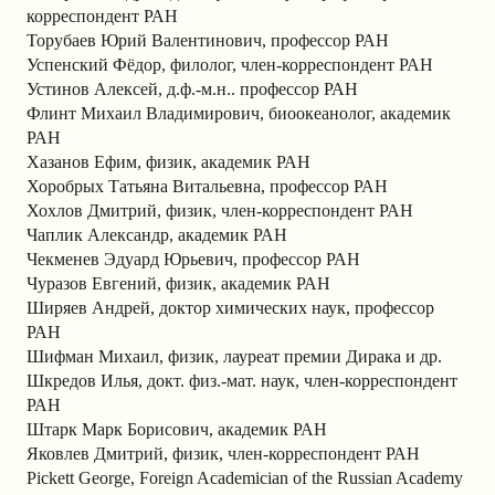
корреспондент РАН
Торубаев Юрий Валентинович, профессор РАН
Успенский Фёдор, филолог, член-корреспондент РАН
Устинов Алексей, д.ф.-м.н.. профессор РАН
Флинт Михаил Владимирович, биоокеанолог, академик
РАН
Хазанов Ефим, физик, академик РАН
Хоробрых Татьяна Витальевна, профессор РАН
Хохлов Дмитрий, физик, член-корреспондент РАН
Чаплик Александр, академик РАН
Чекменев Эдуард Юрьевич, профессор РАН
Чуразов Евгений, физик, академик РАН
Ширяев Андрей, доктор химических наук, профессор
РАН
Шифман Михаил, физик, лауреат премии Дирака и др.
Шкредов Илья, докт. физ.-мат. наук, член-корреспондент
РАН
Штарк Марк Борисович, академик РАН
Яковлев Дмитрий, физик, член-корреспондент РАН
Pickett George, Foreign Academician of the Russian Academy