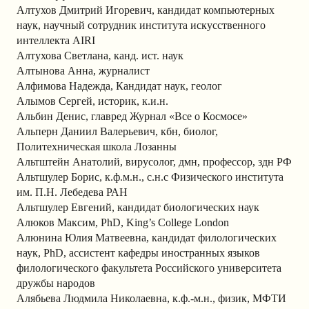
Алтухов Дмитрий Игоревич, кандидат компьютерных
наук, научный сотрудник института искусственного
интеллекта AIRI
Алтухова Светлана, канд. ист. наук
Алтынова Анна, журналист
Алфимова Надежда, Кандидат наук, геолог
Алымов Сергей, историк, к.и.н.
Альбин Денис, главред Журнал «Все о Космосе»
Альперн Даниил Валерьевич, кбн, биолог,
Политехническая школа Лозанны
Альтштейн Анатолий, вирусолог, дмн, профессор, здн РФ
Альтшулер Борис, к.ф.м.н., с.н.с Физического института
им. П.Н. Лебедева РАН
Альтшулер Евгений, кандидат биологических наук
Алюков Максим, PhD, King’s College London
Алюнина Юлия Матвеевна, кандидат филологических
наук, PhD, ассистент кафедры иностранных языков
филологического факультета Российского университета
дружбы народов
Алябьева Людмила Николаевна, к.ф.-м.н., физик, МФТИ