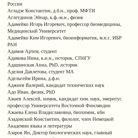
России
Агладзе Константин, д.б.н., проф. МФТИ
Аглетдинов Эйнар, к.ф.-м.н., физик
Адамейко Игорь Игоревич, профессор биомедицины,
Медицинский Университет
Адамейко Ким Игоревич, биоинформатик, м.н.с. ИБР
РАН
Адамов Артем, студент
Адамова Нина, к.и.н., историк, СПбГУ
Адашинская Анна, PhD, историк
Аделия Давлетова, студент МА
Адельгейм Ирина, д.ф.н.
Аджиев Валерий, кандидат технических наук
Адо Иван, физик, PhD
Ажаев Алексей, химик, кандидат хим. наук, эмеритус
профессор Университета Восточной Финляндии
Ажаева Елена Владиславовна, биохимик, кбн
Азадовский Константин, филолог, член Немецкой
Академии языка и литературы
Азаров Ян, Доктор биологических наук, главный