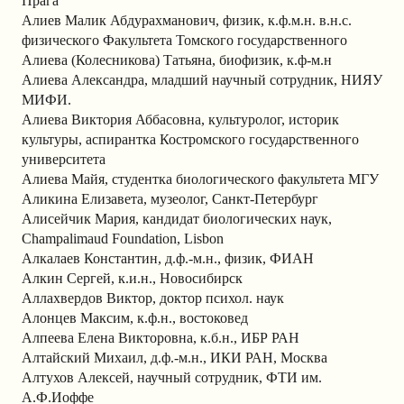
Прага
Алиев Малик Абдурахманович, физик, к.ф.м.н. в.н.с.
физического Факультета Томского государственного
Алиева (Колесникова) Татьяна, биофизик, к.ф-м.н
Алиева Александра, младший научный сотрудник, НИЯУ
МИФИ.
Алиева Виктория Аббасовна, культуролог, историк
культуры, аспирантка Костромского государственного
университета
Алиева Майя, студентка биологического факультета МГУ
Аликина Елизавета, музеолог, Санкт-Петербург
Алисейчик Мария, кандидат биологических наук,
Champalimaud Foundation, Lisbon
Алкалаев Константин, д.ф.-м.н., физик, ФИАН
Алкин Сергей, к.и.н., Новосибирск
Аллахвердов Виктор, доктор психол. наук
Алонцев Максим, к.ф.н., востоковед
Алпеева Елена Викторовна, к.б.н., ИБР РАН
Алтайский Михаил, д.ф.-м.н., ИКИ РАН, Москва
Алтухов Алексей, научный сотрудник, ФТИ им.
А.Ф.Иоффе