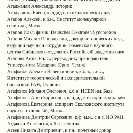
Агаджанян Александр, историк
Агадуллина Елена, кандидат психологических наук
Агапов Алексей, к.б.н., Институт молекулярной
генетики, Москва
Агапов Илья, физик, Deutsches Elektronen Synchrotron
Агапов Михаил Геннадьевич, доктор исторических наук,
ведущий научный сотрудник Тюменского научного
центра Сибирского отделения Российской академии наук
Агапова Анна, Ph.D., переводчик, преподаватель
Университета Масарика (Брно, Чехия)
Агафонов Алексей Валентинович, к.б.н., с.н.с.,
Интститут теоретической и экспериментальной
биофизики РАН, Пущино
Агафонов Михаил Олегович, к.б.н. ИНБИ им. Баха
Агафонова Анна Борисовна, кандидат исторических наук
Агафонова Екатерина, аспирант Сколковского института
науки и технологий, Москва
Агафонцев Дмитрий Сергеевич, к.ф.-м.н., с.н.с. ИО РАН.
Агджоян Анастасия, к.б.н., генетик
Агеев Никита Дмитриевич, к.т.н., почетный донор