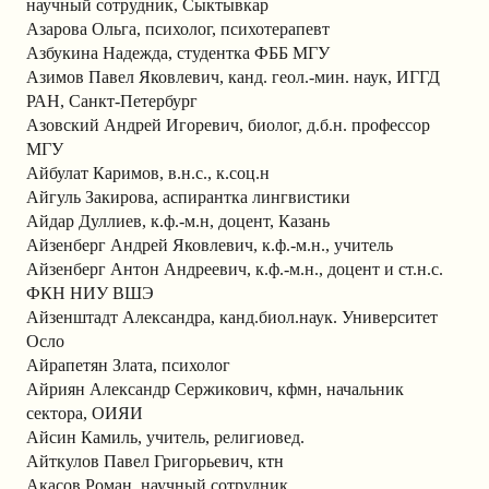
научный сотрудник, Сыктывкар
Азарова Ольга, психолог, психотерапевт
Азбукина Надежда, студентка ФББ МГУ
Азимов Павел Яковлевич, канд. геол.-мин. наук, ИГГД
РАН, Санкт-Петербург
Азовский Андрей Игоревич, биолог, д.б.н. профессор
МГУ
Айбулат Каримов, в.н.с., к.соц.н
Айгуль Закирова, аспирантка лингвистики
Айдар Дуллиев, к.ф.-м.н, доцент, Казань
Айзенберг Андрей Яковлевич, к.ф.-м.н., учитель
Айзенберг Антон Андреевич, к.ф.-м.н., доцент и ст.н.с.
ФКН НИУ ВШЭ
Айзенштадт Александра, канд.биол.наук. Университет
Осло
Айрапетян Злата, психолог
Айриян Александр Сержикович, кфмн, начальник
сектора, ОИЯИ
Айсин Камиль, учитель, религиовед.
Айткулов Павел Григорьевич, ктн
Акасов Роман, научный сотрудник