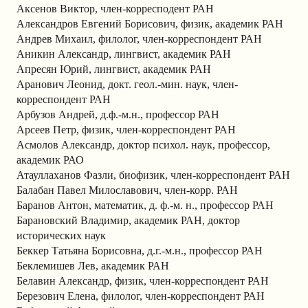
Аксенов Виктор, член-корресподент РАН
Александров Евгений Борисович, физик, академик РАН
Андрев Михаил, филолог, член-корреспондент РАН
Аникин Александр, лингвист, академик РАН
Апресян Юрий, лингвист, академик РАН
Аранович Леонид, докт. геол.-мин. наук, член-
корреспондент РАН
Арбузов Андрей, д.ф.-м.н., профессор РАН
Арсеев Петр, физик, член-корреспондент РАН
Асмолов Александр, доктор психол. наук, профессор,
академик РАО
Атауллаханов Фазли, биофизик, член-корреспондент РАН
Балабан Павел Милославович, член-корр. РАН
Баранов Антон, математик, д. ф.-м. н., профессор РАН
Барановский Владимир, академик РАН, доктор
исторических наук
Беккер Татьяна Борисовна, д.г.-м.н., профессор РАН
Беклемишев Лев, академик РАН
Белавин Александр, физик, член-корреспондент РАН
Березович Елена, филолог, член-корреспондент РАН