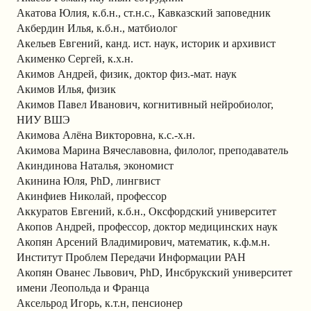
Акатова Юлия, к.б.н., ст.н.с., Кавказский заповедник
Акбердин Илья, к.б.н., матбиолог
Акельев Евгений, канд. ист. наук, историк и архивист
Акименко Сергей, к.х.н.
Акимов Андрей, физик, доктор физ.-мат. наук
Акимов Илья, физик
Акимов Павел Иванович, когнитивный нейробиолог,
НИУ ВШЭ
Акимова Алёна Викторовна, к.с.-х.н.
Акимова Марина Вячеславовна, филолог, преподаватель
Акиндинова Наталья, экономист
Акинина Юля, PhD, лингвист
Акинфиев Николай, профессор
Аккуратов Евгений, к.б.н., Оксфордский университет
Акопов Андрей, профессор, доктор медицинских наук
Акопян Арсений Владимирович, математик, к.ф.м.н.
Институт Проблем Передачи Информации РАН
Акопян Ованес Львович, PhD, Инсбрукский университет
имени Леопольда и Франца
Аксельрод Игорь, к.т.н, пенсионер