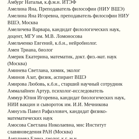
Амбург Наталья, к.ф.м.н. ИТЭФ
Амелина Яна, Преподаватель философии (НИУ ВШЭ)
Амелина Яна Игоревна, преподаватель философии НИУ
ВШЭ, Москва
Амеличева Варвара, кандидат филологических наук,
доцент, МГУ им. М.В. Ломоносова
Амельченко Евгений, к.б.н., нейробиолог.
Амен Триана, биолог
Америк Екатерина, математик, докт. физ.-мат. наук
(Москва)
Аминева Светлана, химик, эколог
Аминов Азат, физик, аспирант ВШЭ
Амирова Любовь, к.б.н., старший научный сотрудник
Аммалайнен Артур, психолог-исследователь
Аммур Юлия Игоревна, кандидат биологических наук,
НИИ вакцин и сывороток им. И.И. Мечникова
Амнуэль Павел Рафаэлович, кандидат физико-
математических наук
Амосова Светлана Николаевна, мнс Институт
славяноведения РАН (Москва)
Амплиева Елена, геолог, к.г.-м.н.