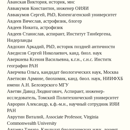
Аванская Виктория, историк, мнс
Аввакумов Константин, инженер ОИЯИ
Аввакумов Сергей, PhD, Копенгагенский университет
Авдеев Вячеслав, астрофизик, блогер
Авдеев Никита, астрофизик
Авдеев Станислав, аспирант, Институт Тинбергена,
Нидерланды
Авдохин Аркадий, PhD, историк поздней античности
Аведисов Сергей Николаевич, канд. биол. наук
Аверкиева Ксения Васильевна, к.г.н., с.н.с. Инститк
географии РАН
Аверчева Ольга, кандидат биологических наук, Москва
Аветисян Армине, биохимик, канд. биол. наук, НИИФХБ
имени А.Н. Белозерского МГУ
Аветян Давид Людвигович, Аспирант, инженер-
исследователь, Томский Политехнический университет
Аврорин Александр, к.ф.-м.н., научный сотрудник ИЯИ
РАН
Аврутин Виталий, Associate Professor, Virginia
Commonwealth University
Автаева Тамара, Кандидат биологических наук, доцент.