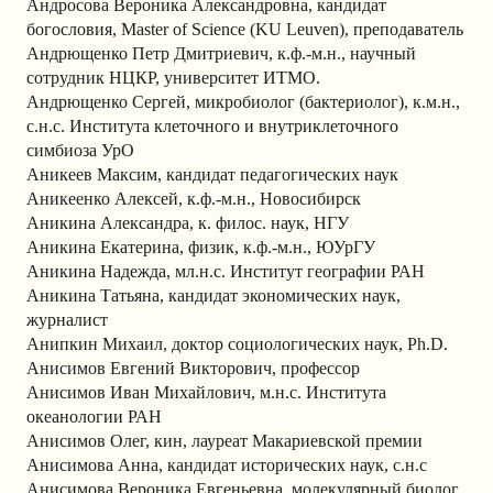
Андросова Вероника Александровна, кандидат
богословия, Master of Science (KU Leuven), преподаватель
Андрющенко Петр Дмитриевич, к.ф.-м.н., научный
сотрудник НЦКР, университет ИТМО.
Андрющенко Сергей, микробиолог (бактериолог), к.м.н.,
с.н.с. Института клеточного и внутриклеточного
симбиоза УрО
Аникеев Максим, кандидат педагогических наук
Аникеенко Алексей, к.ф.-м.н., Новосибирск
Аникина Александра, к. филос. наук, НГУ
Аникина Екатерина, физик, к.ф.-м.н., ЮУрГУ
Аникина Надежда, мл.н.с. Институт географии РАН
Аникина Татьяна, кандидат экономических наук,
журналист
Анипкин Михаил, доктор социологических наук, Ph.D.
Анисимов Евгений Викторович, профессор
Анисимов Иван Михайлович, м.н.с. Института
океанологии РАН
Анисимов Олег, кин, лауреат Макариевской премии
Анисимова Анна, кандидат исторических наук, с.н.с
Анисимова Вероника Евгеньевна, молекулярный биолог,