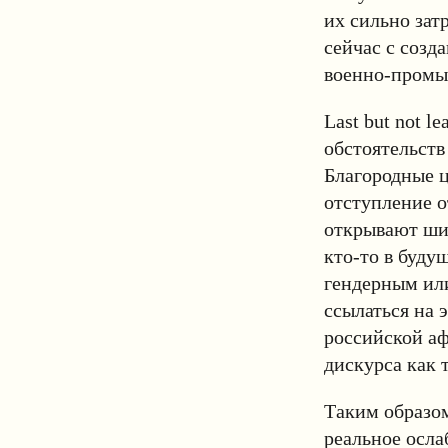
их сильно зат
сейчас с созд
военно-промы
Last but not l
обстоятельств
Благородные ц
отступление о
открывают шир
кто-то в буду
гендерным или
ссылаться на 
российской а
дискурса как 
Таким образо
реальное осла