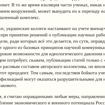
ронет. В то же время изоляция части ученых, никак 
анием вооружений, может вынудить их к переходу на
шленный комплекс.
east, украинские коллеги настаивают на учете внена
 при принятии решений о публикации научных рабо
ели, ради которых всё это делается, по сути, оправ
т одного из базовых принципов научной коммуника
окие возможности для идеологического давления н
щем потребует, скажем, публикации статей только 
 расовым составом авторского коллектива, он впол
этот прецедент. Тем самым, последствия бойкота уч
ффилиацией могут оказаться разрушительными для 
такового.
м, я считаю оправданными любые меры, направленн
бление экономического и военного потенциала Рос