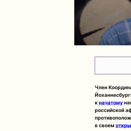
Член Координ
Йоханнесбур
к
начатому
на
российской аф
противополож
в своем
откры