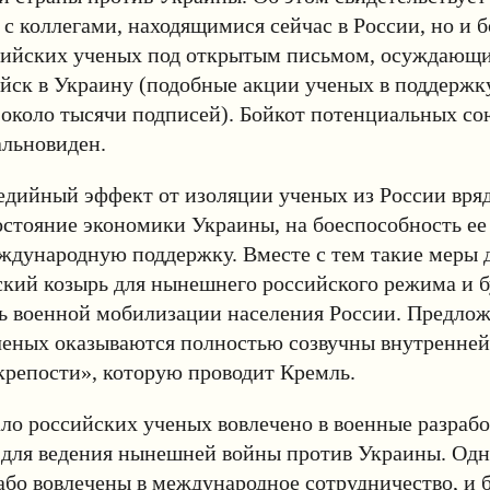
с коллегами, находящимися сейчас в России, но и б
сийских ученых под открытым письмом, осуждающ
йск в Украину (подобные акции ученых в поддержк
около тысячи подписей). Бойкот потенциальных со
льновиден.
едийный эффект от изоляции ученых из России вряд
остояние экономики Украины, на боеспособность е
еждународную поддержку. Вместе с тем такие меры
кий козырь для нынешнего российского режима и б
ть военной мобилизации населения России. Предло
ченых оказываются полностью созвучны внутренней
репости», которую проводит Кремль.
ло российских ученых вовлечено в военные разрабо
для ведения нынешней войны против Украины. Одна
або вовлечены в международное сотрудничество, и б