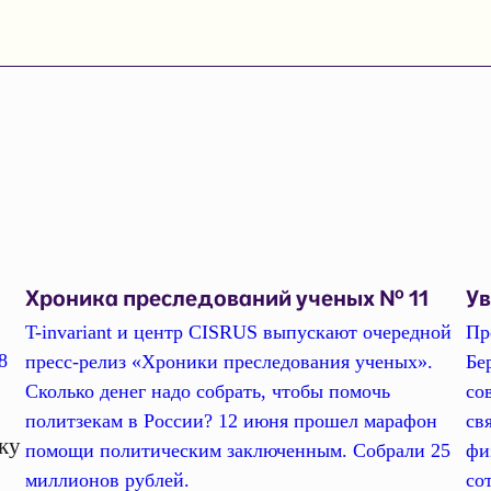
Хроника преследований ученых № 11
У
T-invariant и центр CISRUS выпускают очередной
Пр
8
пресс-релиз «Хроники преследования ученых».
Бе
Сколько денег надо собрать, чтобы помочь
со
политзекам в России? 12 июня прошел марафон
св
ку
помощи политическим заключенным. Собрали 25
фи
миллионов рублей.
со