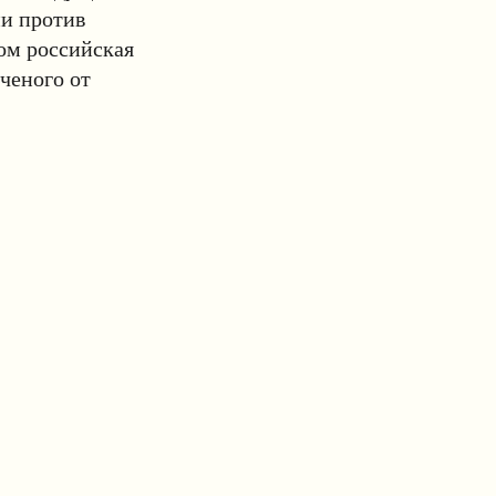
ии против
ом российская
ченого от