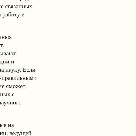
не связанных
 работу в
учных
т.
дывают
ции и
а науку. Если
с «правильным»
не сможет
еных с
научного
ые на
сии, ведущей