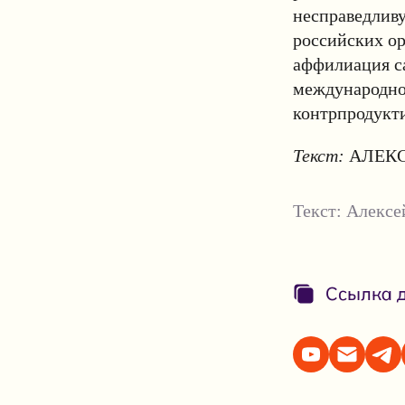
несправедливу
российских ор
аффилиация са
международног
контрпродукт
Текст:
АЛЕКС
Текст:
Алексе
Ссылка д