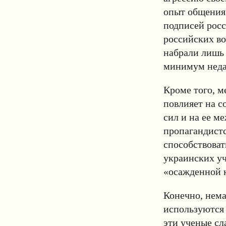
опыт общения 
подписей рос
российских во
набрали лишь 
минимум неда
Кроме того, м
повлияет на с
сил и на ее м
пропагандистс
способствова
украинских у
«осажденной к
Конечно, нема
используются 
эти ученые сл