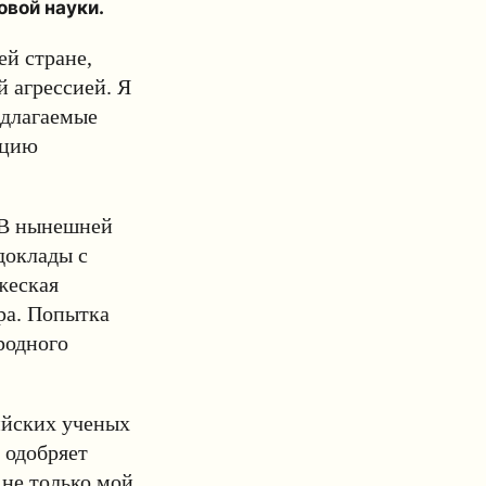
овой науки.
ей стране,
 агрессией. Я
едлагаемые
яцию
 В нынешней
доклады с
жеская
ра. Попытка
родного
ийских ученых
 одобряет
 не только мой