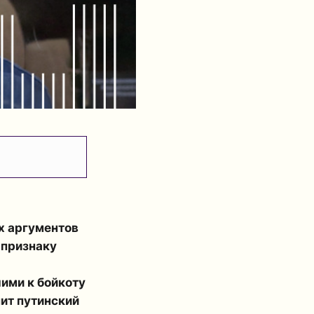
х аргументов
 признаку
ими к бойкоту
ит путинский