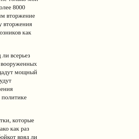
олее 8000
им вторжение
у вторжения
юзников как
 ли всерьез
е вооруженных
 дадут мощный
удут
жения
 политике
тки, которые
ко как раз
ойкот вряд ли