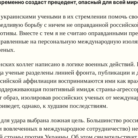
ременно создаст прецедент, опасный для всей мир
 украинскими учеными в их стремлении помочь сво
едливую борьбу с ничем не оправданной российской
отивы. Вместе с тем я не считаю оправданными пр
правленные на персональную международную изол
ченых.
ских коллег написано в логике военных действий.
да ученые разделены линией фронта, публикации и 
ссийской аффилиации воспринимаются ими как вра
поддерживающая позитивный имидж страны-агрессо
т образ, изолировав российских ученых от междуна
риведет, однако, к худшим последствиям.
 для удара выбрана ложная цель. Большинство росс
и вовлеченных в международное сотрудничество) не
й страны против Украины. Об этом свидетельствует