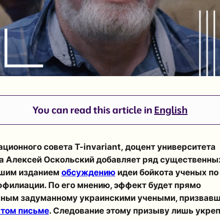
You can read this article in
English
ационного совета
T-invariant,
доцент университета
га
Алексей Оскольский
добавляет ряд существенны
шим изданием
обсуждению
идеи бойкота ученых по
филиации. По его мнению, эффект будет прямо
ным задуманному украинскими учеными, призвавш
том письме
. Следование этому призыву лишь укреп