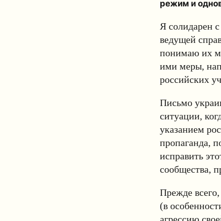
режим и однов
Я солидарен с
ведущей справ
понимаю их м
ими меры, на
российских у
Письмо украин
ситуации, ког
указанием ро
пропаганда, 
исправить это
сообщества, п
Прежде всего,
(в особенност
агрессию свое