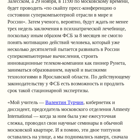
Залесском, а 29 ноября, в 11:00 по московскому времени,
будет проводить «по скайпу пресс-конференцию о
состоянии суперкомпьютерной отрасли в мире и
России». Затем ученого, вероятно, будут ждать не менее
трех недель заключения в психиатрической лечебнице,
поскольку иным образом ФСБ за 8 месяцев не смогло
понять мотивацию действий человека, который уже
несколько десятилетий пытается развивать в России
суперкомпьютерные вычисления, строить
инновационные телеком-компании как пионер Рунета,
заниматься образованием, наукой и высокими
технологиями в Ярославской области. По действующему
законодательству у ФСБ есть возможность и продлить
срок такой стационарной экспертизы.
«Мой учитель —
Валентин Турчин
, кибернетик и
диссидент, председатель московского отделения Amnesty
International — когда за ним была уже ежесуточная
слежка, проводил свои научные семинары
в обычной
московской квартире
. И я помню, эти двое топтунов
оставались на улице, а мы поднимались наверх, сначала