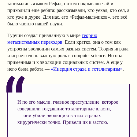
занимались языком Рефал, потом накрывали чай и
приходили еще ребята: рассказывали, кто уехал, кто сел, а
кто уже в дурке. Для нас, его «Рефал-мальчиков», это всё
было частью нашей науки.
Турчин создал признанную в мире
теорию
метасистемных переходов
. Если кратко, она о том как
устроены эволюции самых разных систем. Теория играла
и играет очень важную роль в computer science. Но она
применима и к эволюции социальных систем.
А еще у
него была работа —
«Инерция страха и тоталитаризм»
.
И по его мысли, главное преступление, которое
совершили тогдашние тоталитарные власти,
— они убили эволюцию в этих странах
хирургически точно. Привели их к застою.