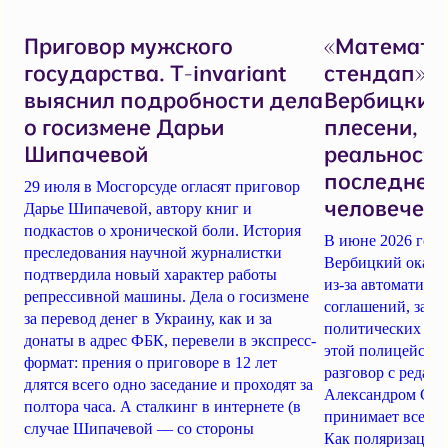
Приговор мужского
«Математи
государства. T-invariant
стендап».
выяснил подробности дела
Вербицкий 
о госизмене Дарьи
плесени, н
Шипачевой
реальностя
последнем
29 июля в Мосгорсуде огласят приговор
человеческ
Дарье Шипачевой, автору книг и
подкастов о хронической боли. История
В июне 2026 год
преследования научной журналистки
Вербицкий оказал
подтвердила новый характер работы
из-за автоматики
репрессивной машины. Дела о госизмене
соглашений, заде
за перевод денег в Украину, как и за
политических пре
донаты в адрес ФБК, перевели в экспресс-
этой полицейско-
формат: прения о приговоре в 12 лет
разговор с редакто
длятся всего одно заседание и проходят за
Александром Сер
полтора часа. А сталкинг в интернете (в
принимает все бо
случае Шипачевой — со стороны
Как поляризация 