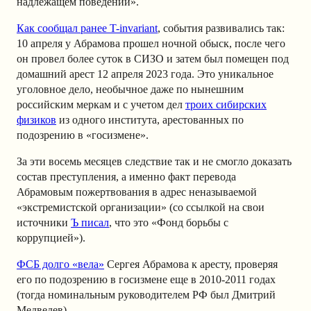
надлежащем поведении».
Как сообщал ранее T-invariant
, события развивались так:
10 апреля у Абрамова прошел ночной обыск, после чего
он провел более суток в СИЗО и затем был помещен под
домашний арест 12 апреля 2023 года. Это уникальное
уголовное дело, необычное даже по нынешним
российским меркам и с учетом дел
троих сибирских
физиков
из одного института, арестованных по
подозрению в «госизмене».
За эти восемь месяцев следствие так и не смогло доказать
состав преступления, а именно факт перевода
Абрамовым пожертвования в адрес неназываемой
«экстремистской организации» (со ссылкой на свои
источники
Ъ писал
, что это «Фонд борьбы с
коррупцией»).
ФСБ долго «вела»
Сергея Абрамова к аресту, проверяя
его по подозрению в госизмене еще в 2010-2011 годах
(тогда номинальным руководителем РФ был Дмитрий
Медведев).