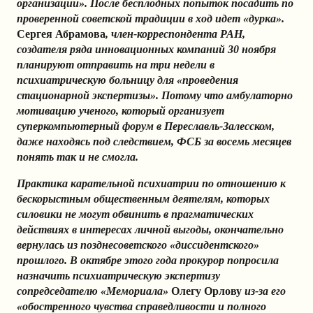
организации». После бесплодных попыток посадить по
проверенной советской традиции в ход идет «дурка».
Сергея Абрамова
, член-корреспондента РАН,
создателя ряда инновационных компаний 30 ноября
планируют отправить на три недели
в
психиатрическую больницу для «проведения
стационарной экспертизы». Потому что амбулаторно
мотивацию ученого, который организует
суперкомпьютерный форум в Переславль-Залесском,
даже находясь под следствием,
ФСБ за восемь месяцев
понять так и не смогла.
Практика карательной психиатрии по отношению к
бескорыстным общественным деятелям, которых
силовики не могут обвинить в прагматических
действиях в интересах личной выгоды, окончательно
вернулась из позднесоветского «диссидентского»
прошлого. В октябре этого года прокурор попросила
назначить психиатрическую экспертизу
сопредседателю «Мемориала»
Олегу Орлову
из-за его
«обостренного чувства справедливости и полного