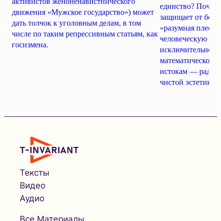
активистов женоненавистнического
единство? Почему
движения «Мужское государство») может
защищает от безу
дать толчок к уголовным делам, в том
«разумная плесен
числе по таким репрессивным статьям, как
человеческую ко
госизмена.
исключительность
математической и
истокам — радос
чистой эстетике?
Тексты
Видео
Аудио
Все Материалы