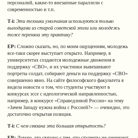
персоналий, какие-то внезапные параллели с
современностью и т.п.
T-i:
Эти техники умолчания используются только
выходцами из старой советской эпохи или молодежь
тоже переняла эту практику?
ЕР:
Сложно сказать, но, по моим ощущениям, молодежь
все-таки скорее выступает открыто. Например, в
университетах создаются молодежные движения в
поддержку «СВО», и их участники вывешивают
портреты солдат, собирают деньги на поддержку «СВО»
совершенно явно. На сайте философского факультета я
видела новости о том, что студенты участвуют в
конкурсах эссе с идеологической направленностью,
например, в конкурсе «Справедливой России» на тему
«Зачем Западу нужна война с Россией?» — очевидно, это
достаточно открытая позиция.
T-i:
С чем связана эта большая открытость?
ЕР:
Думаю, это связано с тем, что студенты не занимают