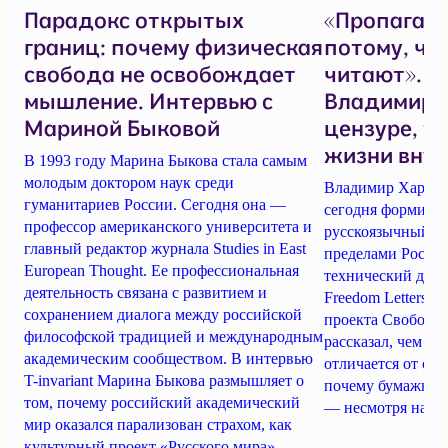
Парадокс открытых
«Пропаган
границ: почему физическая
потому, чт
свобода не освобождает
читают». И
мышление. Интервью с
Владимир 
Мариной Быковой
цензуре, т
жизни внут
В 1993 году Марина Быкова стала самым
молодым доктором наук среди
Владимир Харитон
гуманитариев России. Сегодня она —
сегодня формиру
профессор американского университета и
русскоязычный к
главный редактор журнала Studies in East
пределами России.
European Thought. Ее профессиональная
технический дире
деятельность связана с развитием и
Freedom Letters и
сохранением диалога между российской
проекта Свободно
философской традицией и международным
рассказал, чем н
академическим сообществом. В интервью
отличается от сов
T-invariant Марина Быкова размышляет о
почему бумажная
том, почему российский академический
— несмотря на Ti
мир оказался парализован страхом, как
культурный проект «Русского мира»