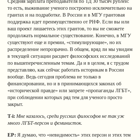
Cредняя зарплата преподавателя по ТД 30 тысяч рублей:
то есть, выживание ученого построено исключительно на
грантах и на подработке. В России и в МГУ грантовая
поддержка идет преимущественно от РНФ. Если вы или
ваш проект лишаетесь этих грантов, то вы не сможете
продолжать нормальное существование. Конечно, в МГУ
существуют еще и премии, «стимулирующие», но их
распределение непрозрачно. В общем, вряд ли мы увидим
в текущей ситуации расцвет философских исследований
по вышеперечисленным темам. Да и в целом, я с трудом
представляю, как сейчас работать историкам в России
вообще. Ведь сегодня проблема не только в
финансировании, но и в принимающихся законах об
«исторической правде» или запрете «пропаганды ЛГБТ»,
при соблюдении которых ряд тем для ученого просто
закрыт.
T-i:
Мне казалось, среди русских философов не так уж
много ЛГБТ-персон и феминисток.
ЕР:
Я думаю, что «невидимость» этих персон и этих тем