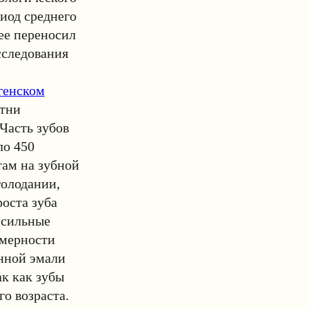
риод среднего
ее переносил
сследования
генском
отни
Часть зубов
ло 450
там на зубной
голодании,
роста зуба
 сильные
омерности
енной эмали
к как зубы
го возраста.