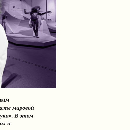
жным
ксте мировой
уки». В этом
их и