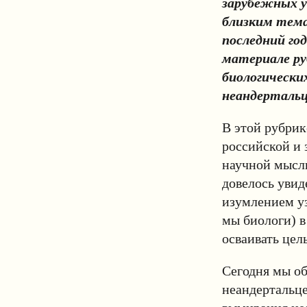
зарубежных у
близким тема
последний год
материале ру
биологически
неандертальц
В этой рубрик
российской и 
научной мысли
довелось увиде
изумлением уз
мы биологи) в
осваивать цел
Сегодня мы об
неандертальце