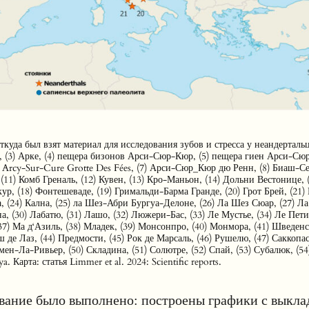
куда был взят материал для исследования зубов и стресса у неандертальц
, (3) Арке, (4) пещера бизонов Арси-Сюр-Кюр, (5) пещера гиен Арси-Сю
rcy-Sur-Cure Grotte Des Fées, (7) Арси-Сюр_Кюр дю Ренн, (8) Биаш-Сен
(11) Комб Греналь, (12) Кувен, (13) Кро-Маньон, (14) Дольни Вестонице, (
ур, (18) Фонтешеваде, (19) Гримальди-Барма Гранде, (20) Грот Брей, (21) 
а, (24) Кална, (25) ла Шез-Абри Бургуа-Делоне, (26) Ла Шез Сюар, (27) Ла
а, (30) Лабатю, (31) Лашо, (32) Люжери-Бас, (33) Ле Мустье, (34) Ле Пети
(37) Ма д‘Азиль, (38) Младек, (39) Монсонпро, (40) Монмора, (41) Шведен
ш де Лаз, (44) Предмости, (45) Рок де Марсаль, (46) Рушелю, (47) Саккопас
ен-Ла-Ривьер, (50) Складина, (51) Солютре, (52) Спай, (53) Субалюк, (54)
a. Карта: статья Limmer et al. 2024: Scientific reports.
вание было выполнено: построены графики с выкла