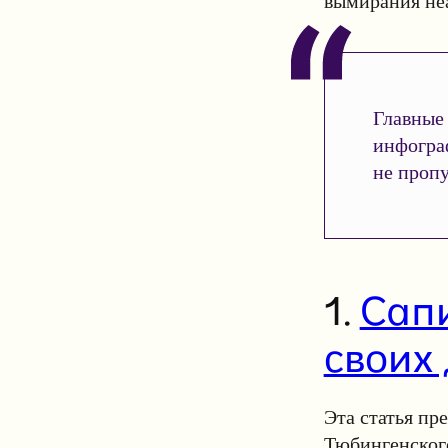
вымирания неа
Главные 
инфогра
не пропу
1.
Сапи
своих
Эта статья пре
Тюбингенского