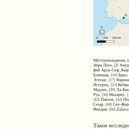
Местонахождения, от
Абри Пато, (2) Амуд
фей Арси-Сюр_Кюр A
Бланшар, (10) Брно, 
Эстелас, (17) Фаринк
Истуриц, (23) Кебар
Мадлен, (29) Ла-Кин
Руа, (36) Маларну, 
(42) Павлов, (43) Пе
Сезар, (49) Сен-Жерм
Виндия, (56) Zafarray
Такое исследо