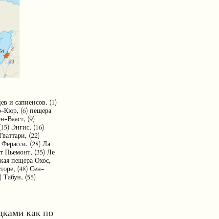
ев и сапиенсов. (1)
р-Кюр, (6) пещера
-Вааст, (9)
15) Энгис, (16)
Гваттари, (22)
 Ферасси, (28) Ла
т Пьемонт, (35) Ле
ская пещера Охос,
торе, (48) Сен-
 Табун, (55)
дками как по