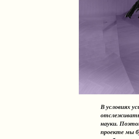
В условиях у
отслеживать 
науки. Поэто
проекте мы б