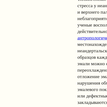
стресса у неа
и верхнего па
неблагоприятн
ученые воспол
действительно
антропологич
местонахожден
неандертальск
образцов кажд
эмали можно с
переохлаждени
отложение эма
нарушения обм
эмалевого пок
или дефектные
закладываются 