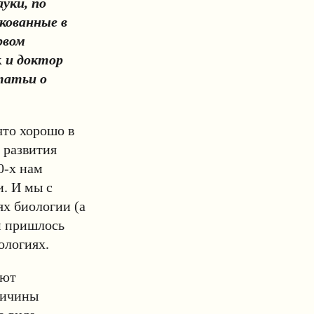
уки, по
кованные в
рвом
к
и доктор
татьи о
что хорошо в
 развития
0-х нам
и. И мы с
ях биологии (а
м пришлось
ологиях.
ают
ричины