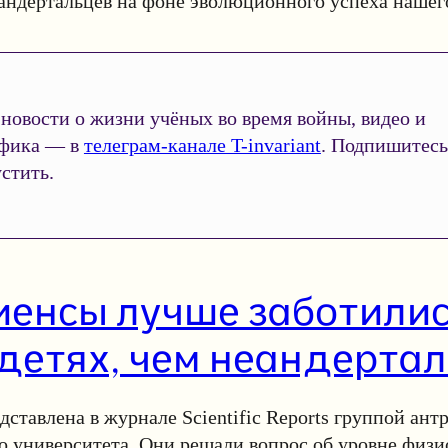
ндертальцев на фоне эволюционного успеха нашего
новости о жизни учёных во время войны, видео и
фика — в
телеграм-канале T-invariant
. Подпишитесь
стить.
енсы лучше заботилис
 детях, чем неандерта
дставлена в журнале Scientific Reports группой ант
 университета. Они решали вопрос об уровне физи