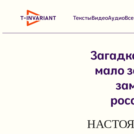
Перейти
к
Тексты
Видео
Аудио
Вс
содержимому
Загадк
мало з
за
рос
НАСТОЯ