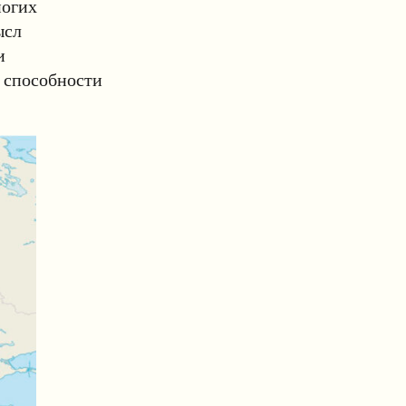
ногих
ысл
и
о способности