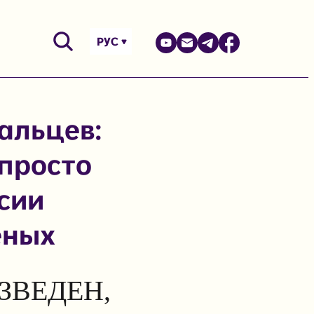
РУС
альцев:
 просто
сии
еных
ЗВЕДЕН,