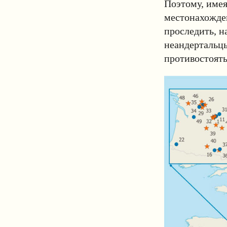
Поэтому, имея
местонахожден
проследить, н
неандертальцы
противостоять