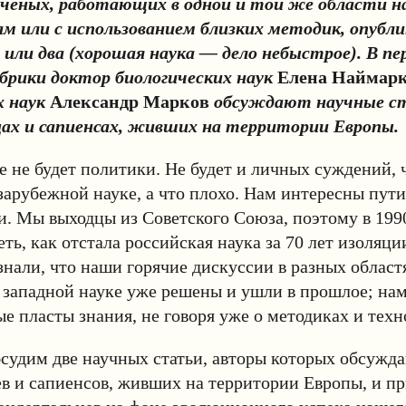
чёных, работающих в одной и той же области на
м или с использованием близких методик, опубли
 или два (хорошая наука — дело небыстрое). В пе
брики доктор биологических наук
Елена Наймар
х наук
Александр Марков
обсуждают научные с
ах и сапиенсах, живших на территории Европы.
е не будет политики. Не будет и личных суждений, 
зарубежной науке, а что плохо. Нам интересны пути
. Мы выходцы из Советского Союза, поэтому в 199
ть, как отстала российская наука за 70 лет изоляци
нали, что наши горячие дискуссии в разных област
 западной науке уже решены и ушли в прошлое; на
ые пласты знания, не говоря уже о методиках и техн
судим две научных статьи, авторы которых обсужд
в и сапиенсов, живших на территории Европы, и п