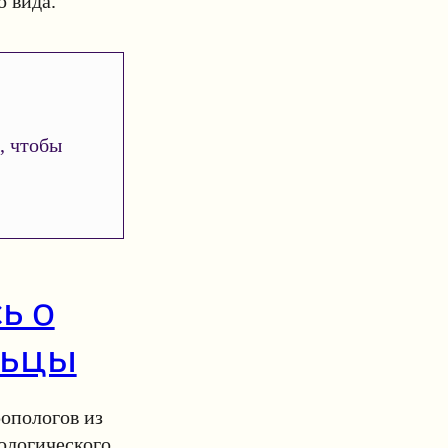
 вида.
, чтобы
ь о
льцы
ропологов из
ологического