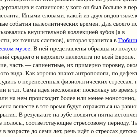
ндертальцев и сапиенсов: у кого он был больше в пе
леолита. Иными словами, какой из двух видов тяжел
ые события палеолитических времен. Для своего и
ьзовались внушительной коллекцией зубов (а в
сти, их точных слепков), которая хранится в
Тюбин
еском музее
. В ней представлены образцы из полус
ий среднего и верхнего палеолита по всей Европе. 
ие, часть — сапиентные, их примерно поровну, око
ого вида. Как хорошо знают антропологи, по дефек
удить о перенесенных физиологических стрессах: 
и и т.п. Сама идея несложная: поскольку во время 
ли на нем происходит более или менее монотонно,
ена веществ в это время будут отражаться на равн
рытия. В результате на зубе появятся пятна истонч
 полосы, соответствующие стрессовому периоду. Та
в возрасте до семи лет, речь идёт о стрессах детско