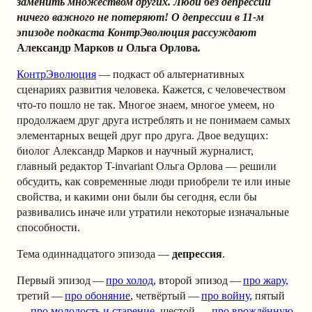
заменить множеством других. Люди без депрессии
ничего важного не потеряют! О депрессии в 11-м
эпизоде подкаста КонтрЭволюция рассуждают
Александр Марков
и
Ольга Орлова
.
КонтрЭволюция
— подкаст об альтернативных
сценариях развития человека. Кажется, с человечеством
что-то пошло не так. Многое знаем, многое умеем, но
продолжаем друг друга истреблять и не понимаем самых
элементарных вещей друг про друга. Двое ведущих:
биолог Александр Марков и научный журналист,
главный редактор T-invariant Ольга Орлова — решили
обсудить, как современные люди приобрели те или иные
свойства, и какими они были бы сегодня, если бы
развивались иначе или утратили некоторые изначальные
способности.
Тема одиннадцатого эпизода —
депрессия
.
Первый эпизод —
про холод
, второй эпизод —
про жару,
третий —
про обоняние
, четвёртый —
про войну,
пятый
—
про молодость и старение
, шестой —
про врождённую