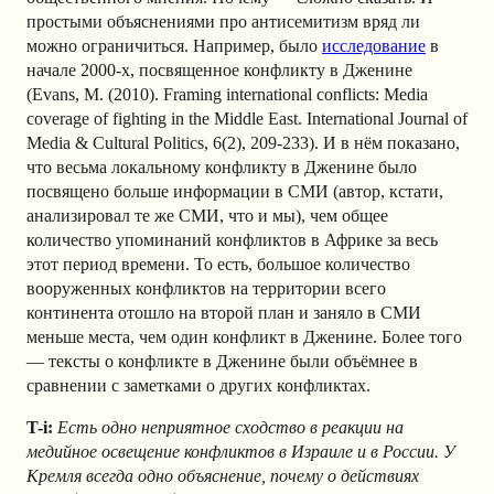
простыми объяснениями про антисемитизм вряд ли
можно ограничиться. Например, было
исследование
в
начале 2000-х, посвященное конфликту в Дженине
(Evans, M. (2010). Framing international conflicts: Media
coverage of fighting in the Middle East. International Journal of
Media & Cultural Politics, 6(2), 209-233). И в нём показано,
что весьма локальному конфликту в Дженине было
посвящено больше информации в СМИ (автор, кстати,
анализировал те же СМИ, что и мы), чем общее
количество упоминаний конфликтов в Африке за весь
этот период времени. То есть, большое количество
вооруженных конфликтов на территории всего
континента отошло на второй план и заняло в СМИ
меньше места, чем один конфликт в Дженине. Более того
— тексты о конфликте в Дженине были объёмнее в
сравнении с заметками о других конфликтах.
T-i:
Есть одно неприятное сходство в реакции на
медийное освещение конфликтов в Израиле и в России. У
Кремля всегда одно объяснение, почему о действиях