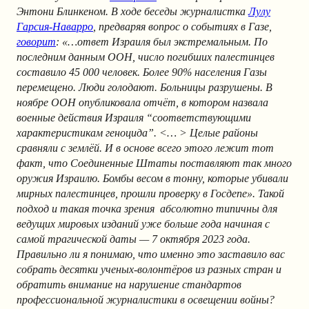
Энтони Блинкеном. В ходе беседы журналистка
Лулу
Гарсия-Наварро
, предваряя вопрос о событиях в Газе,
говорит
: «…ответ Израиля был экстремальным. По
последним данным ООН, число погибших палестинцев
составило 45 000 человек. Более 90% населения Газы
перемещено. Люди голодают. Больницы разрушены. В
ноябре ООН опубликовала отчёт, в котором назвала
военные действия Израиля “соответствующими
характеристикам геноцида”. <… > Целые районы
сравняли с землёй. И в основе всего этого лежит тот
факт, что Соединенные Штаты поставляют так много
оружия Израилю. Бомбы весом в тонну, которые убивали
мирных палестинцев, прошли проверку в Госдепе». Такой
подход и такая точка зрения абсолютно типичны для
ведущих мировых изданий уже больше года начиная с
самой трагической даты — 7 октября 2023 года.
Правильно ли я понимаю, что именно это заставило вас
собрать десятки ученых-волонтёров из разных стран и
обратить внимание на нарушение стандартов
профессиональной журналистики в освещении войны?