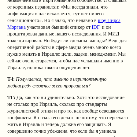
незамеченным в ивритоязычном сообществе. Я слышала
от коренных израильтян: «Мы всегда знали, что
информация о нас искажается, тут нет ничего
сенсационного». Но я знаю, что недавно в
шоу Пирса
Моргана
участвовал бывший спикер от
IDF
, и он
процитировал данные нашего исследования. И МИД
тоже цитировал. Но будут ли сделаны выводы? Ведь для
оперативной работы в сфере медиа очень много всего
нужно менять в Израиле: цели, задачи, менеджмент. Мы
сейчас очень стараемся, чтобы нас услышали именно в
Израиле, но пока такого ощущения нет.
T-i:
Получается, что именно в ивритоязычную
медиасреду сложнее всего прорваться?
ТГ:
Да, как это ни удивительно. Хотя это исследование
не столько про Израиль, сколько про стандарты
журналистской этики и про то, как вообще освещаются
конфликты. Я начала его делать не потому, что переехала
жить в Израиль и теперь должна его защищать. Я
совершенно точно убеждена, что если бы я увидела