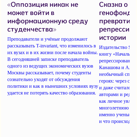
«Оппозиция никак не
Сказка о п
может войти в
генофонде.
информационную среду
превратила
студенчества»
репрессий 
истории
Преподаватели и учёные продолжают
рассказывать T-invariant, что изменилось в
Издательство Sa
их вузах и в их жизни после начала войны.
книгу «Начальни
В сегодняшней записке преподаватель
репрессированны
одного из ведущих экономических вузов
Канашова и Алек
Москвы рассказывает, почему студенты
необычный способ
сознательно уходят от обсуждения
героях: через ска
политики и как в нынешних условиях вузу
и даже считалочки
удается не потерять качество образования.
авторами и редакт
как личное увлеч
многолетнюю раб
именно ученые ст
и что происходит 