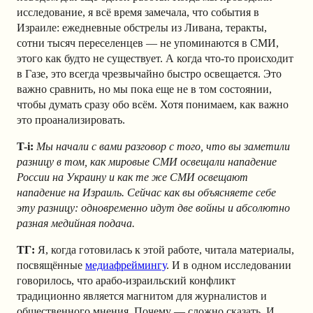
исследование, я всё время замечала, что события в
Израиле: ежедневные обстрелы из Ливана, теракты,
сотни тысяч переселенцев — не упоминаются в СМИ,
этого как будто не существует. А когда что-то происходит
в Газе, это всегда чрезвычайно быстро освещается. Это
важно сравнить, но мы пока еще не в том состоянии,
чтобы думать сразу обо всём. Хотя понимаем, как важно
это проанализировать.
T-i:
Мы начали с вами разговор с того, что вы заметили
разницу в том, как мировые СМИ освещали нападение
России на Украину и как те же СМИ освещают
нападение на Израиль. Сейчас как вы объясняете себе
эту разницу: одновременно идут две войны и абсолютно
разная медийная подача.
ТГ:
Я, когда готовилась к этой работе, читала материалы,
посвящённые
медиафреймингу
. И в одном исследовании
говорилось, что арабо-израильский конфликт
традиционно является магнитом для журналистов и
общественного мнения. Почему — сложно сказать. И