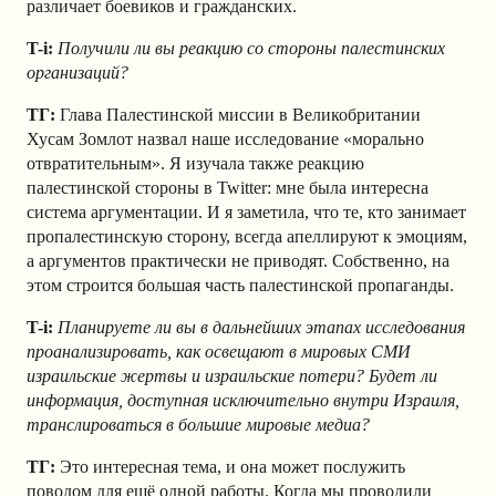
различает боевиков и гражданских.
T-i:
Получили ли вы реакцию со стороны палестинских
организаций?
ТГ:
Глава Палестинской миссии в Великобритании
Хусам Зомлот
назвал наше исследование «морально
отвратительным». Я изучала также реакцию
палестинской стороны в Twitter: мне была интересна
система аргументации. И я заметила, что те, кто занимает
пропалестинскую сторону, всегда апеллируют к эмоциям,
а аргументов практически не приводят. Собственно, на
этом строится большая часть палестинской пропаганды.
T-i:
Планируете ли вы в дальнейших этапах исследования
проанализировать, как освещают в мировых СМИ
израильские жертвы и израильские потери? Будет ли
информация, доступная исключительно внутри Израиля,
транслироваться в большие мировые медиа?
ТГ:
Это интересная тема, и она может послужить
поводом для ещё одной работы. Когда мы проводили