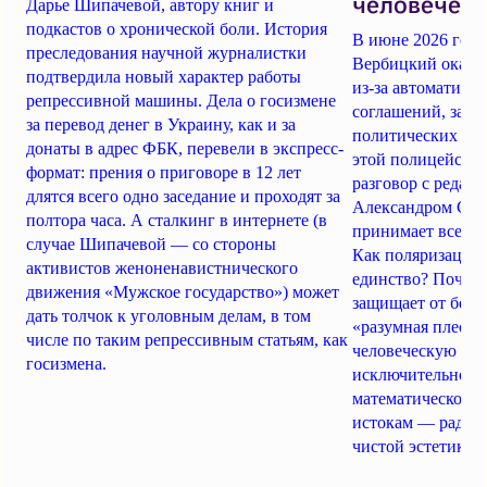
человеческ
Дарье Шипачевой, автору книг и
подкастов о хронической боли. История
В июне 2026 год
преследования научной журналистки
Вербицкий оказал
подтвердила новый характер работы
из-за автоматики
репрессивной машины. Дела о госизмене
соглашений, заде
за перевод денег в Украину, как и за
политических пре
донаты в адрес ФБК, перевели в экспресс-
этой полицейско-
формат: прения о приговоре в 12 лет
разговор с редакто
длятся всего одно заседание и проходят за
Александром Сер
полтора часа. А сталкинг в интернете (в
принимает все бо
случае Шипачевой — со стороны
Как поляризация 
активистов женоненавистнического
единство? Почему
движения «Мужское государство») может
защищает от безу
дать толчок к уголовным делам, в том
«разумная плесен
числе по таким репрессивным статьям, как
человеческую ко
госизмена.
исключительность
математической и
истокам — радос
чистой эстетике?