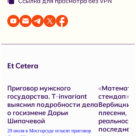
Ссылка для просмотра без VPN
Et Cetera
Приговор мужского
«Математи
государства. T-invariant
стендап».
выяснил подробности дела
Вербицкий 
о госизмене Дарьи
плесени, н
Шипачевой
реальностя
последнем
29 июля в Мосгорсуде огласят приговор