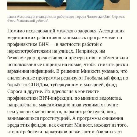
Глава Ассоциации медицинских работников города Чапаевска Олег Сергеев.
Фото: Чапаевский рабочий
Помимо исследований мужского здоровья, Ассоциация
медицинских работников занималась программами по
профилактике ВИЧ — в частности работой с
наркопотребителями на улицах. Например, им
безвозмездно предоставляли презервативы и обменивали
использованные шприцы на новые, чтобы снизить риски
заражения инфекцией. В решении Минюста указано, что
аналогичные программы реализуют Глобальный фонд по
борьбе со СПИДом, туберкулезом и малярией, фонд
Сороса и другие. Их идеология в контексте
профилактики ВИЧ-инфекции, по мнению ведомства,
направлена на максимизацию прав уязвимых групп:
сексуальных меньшинств, наркопотребителей, лиц,
занимающихся проституцией. А программы снижения
вреда этих фондов, как считает Минюст, исходят из того,
что потребители наркотиков не желают избавляться от