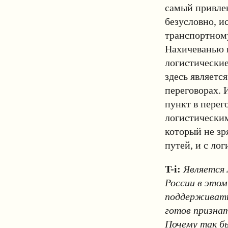
самый привлек
безусловно, и
транспортному
Нахичеванью и
логистические
здесь являетс
переговорах. 
пункт в перег
логистическим
который не зр
путей, и с ло
T-i:
Является 
России в этом
поддерживать
готов признат
Почему так бы