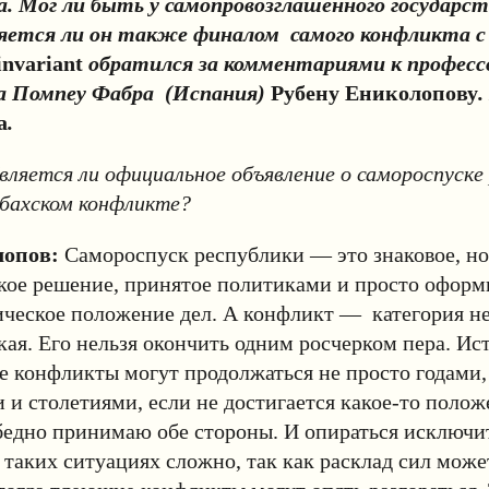
. Мог ли быть у самопровозглашенного государст
яется ли он также финалом самого конфликта с 
invariant
обратился за комментариями к професс
а Помпеу Фабра (Испания)
Рубену Ениколопову
.
а
.
вляется ли официальное объявление о самороспуске
абахском конфликте?
лопов:
Самороспуск республики — это знаковое, но
кое решение, принятое политиками и просто офор
ическое положение дел. А конфликт — категория н
ая. Его нельзя окончить одним росчерком пера. Ист
е конфликты могут продолжаться не просто годами,
 и столетиями, если не достигается какое-то полож
бедно принимаю обе стороны. И опираться исключи
 таких ситуациях сложно, так как расклад сил може