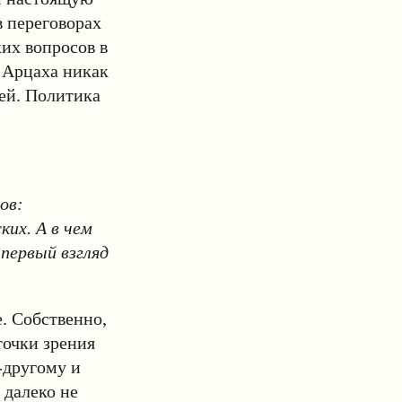
в переговорах
их вопросов в
в Арцаха никак
ей. Политика
ов:
ких. А в чем
первый взгляд
е. Собственно,
точки зрения
-другому и
 далеко не