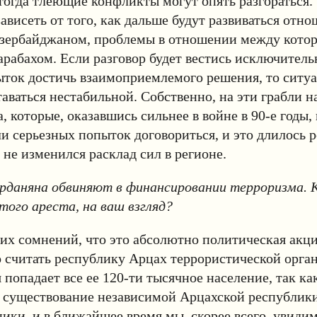
тогда тлеющие конфликты могут опять разгораться. 
зависеть от того, как дальше будут развиваться отн
зербайджаном, проблемы в отношении между котор
рабахом. Если разговор будет вестись исключитель
ыток достичь взаимоприемлемого решения, то ситу
аваться нестабильной. Собственно, на эти грабли н
, которые, оказавшись сильнее в войне в 90-е годы, 
 серьезных попыток договориться, и это длилось р
 не изменился расклад сил в регионе.
рданяна обвиняют в финансировании терроризма. 
того ареста, на ваш взгляд?
ких сомнений, что это абсолютно политическая акци
 считать республику Арцах террористической орган
 попадает все ее 120-ти тысячное население, так ка
 существование независимой Арцахской республики
ники, и в ближайшее время мы, скорее всего, увид