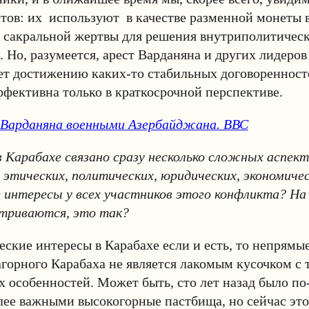
стов: их используют в качестве разменной монеты 
е сакральной жертвы для решения внутриполитическ
 Но, разумеется, арест Варданяна и других лидеро
ет достижению каких-то стабильных договоренност
фективна только в краткосрочной перспективе.
 Варданяна военными Азербайджана. ВВС
в Карабахе связано сразу несколько сложных аспект
 этических, политических, юридических, экономичес
 интересы у всех участников этого конфликта? На 
атриваются, это так?
еские интересы в Карабахе если и есть, то непрямы
горного Карабаха не является лакомым кусочком с 
 особенностей. Может быть, сто лет назад было по
лее важными высокогорные пастбища, но сейчас это