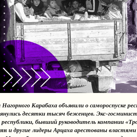
 Нагорного Карабаха объявили о самороспуске рес
нулись десятки тысяч беженцев. Экс-госминис
 республики, бывший руководитель компании «Тр
нян
и другие лидеры Арцаха арестованы властями