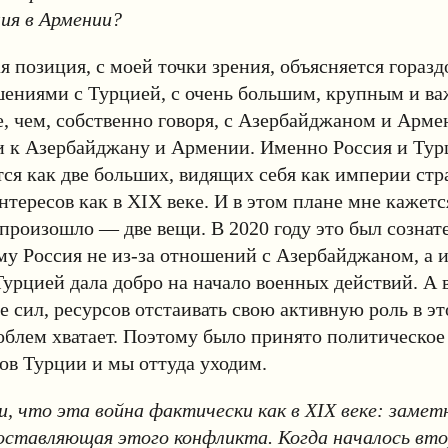
ния в Армении?
я позиция, с моей точки зрения, объясняется горазд
шениями с Турцией, с очень большим, крупным и в
е, чем, собственно говоря, с Азербайджаном и Арме
и к Азербайджану и Армении. Именно Россия и Тур
я как две больших, видящих себя как империи стр
нтересов как в XIX веке. И в этом плане мне кажетс
 произошло — две вещи. В 2020 году это был созна
му Россия не из-за отношений с Азербайджаном, а и
урцией дала добро на начало военных действий. А 
е сил, ресурсов отстаивать свою активную роль в эт
облем хватает. Поэтому было принято политическое
ов Турции и мы оттуда уходим.
и, что эта война фактически как в XIX веке: замет
составляющая этого конфликта. Когда началось вт