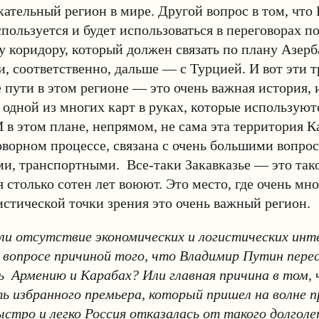
ательный регион в мире. Другой вопрос в том, что 
спользуется и будет использоваться в переговорах п
 коридору, который должен связать по плану Азер
, соответственно, дальше — с Турцией. И вот эти 
 пути в этом регионе — это очень важная история, 
я одной из многих карт в руках, которые используют
И в этом плане, непрямом, не сама эта территория Ка
оворном процессе, связана с очень большими вопро
и, транспортными. Все-таки Закавказье — это тако
я столько сотен лет воюют. Это место, где очень мно
гистической точки зрения это очень важный регион.
ли отсутствие экономических и логистических инте
 вопросе причиной того, что Владимир Путин пере
 Армению и Карабах? Или главная причина в том, 
ь избранного премьера, который пришел на волне 
стро и легко Россия отказалась от такого долголе