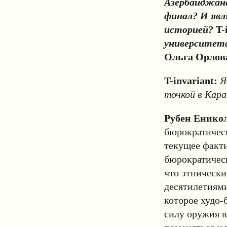
Азербайджана
финал? И явл
историей?
T-
университет
Ольга Орлов
T-invariant:
Я
точкой в Кар
Рубен Енико
бюрократичес
текущее факт
бюрократическ
что этнически
десятилетиями
которое худо-
силу оружия в