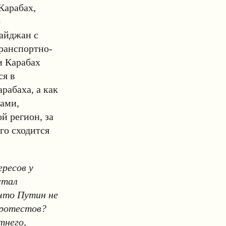
Карабах,
о
байджан с
транспортно-
и Карабах
ся в
рабаха, а как
сами,
й регион, за
го сходится
ресов у
стал
что Путин не
протестов?
тнего,