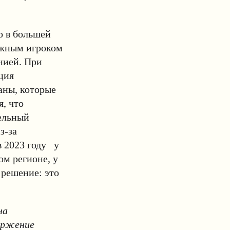
о в большей
ажным игроком
нией. При
ция
аны, которые
я, что
тельный
з-за
в 2023 году у
ом регионе, у
 решение: это
на
оржение