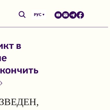
РУС
икт в
не
окончить
»
ЗВЕДЕН,