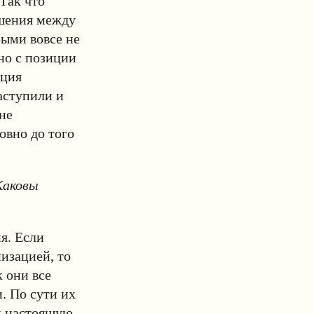
Так что
ошения между
ыми вовсе не
но с позиции
ация
аступили и
не
овно до того
Каковы
я. Если
изацией, то
к они все
. По сути их
им настоящую