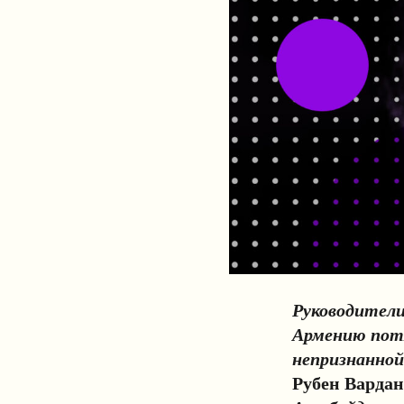
Руководители
Армению потя
непризнанной
Рубен Варда