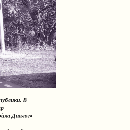
публики. В
тр
ойка Диалог»