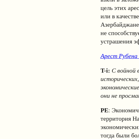
цель этих аре
или в качеств
Азербайджане.
не способству
устрашения эф
Арест Рубена
T-i:
С войной 
исторических,
экономические
они не просм
РЕ
: Экономич
территория На
экономических
тогда были бо