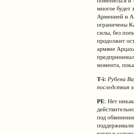
поменяться и 
многое будет 
Арменией и А
ограничены Ка
силы, без поп
продолжит ост
армяне Арцаха
предпринимали
момента, пока
T-i:
Рубена Ва
последствия э
РЕ
: Нет ника
действительно
под обвинения
поддерживали
взяли в залож