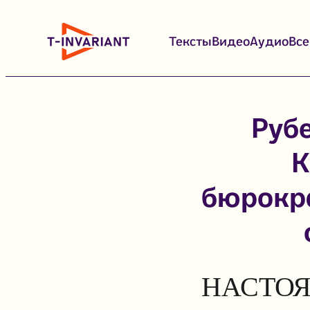
Перейти
к
Тексты
Видео
Аудио
Вс
содержимому
Рубе
К
бюрокра
НАСТОЯ