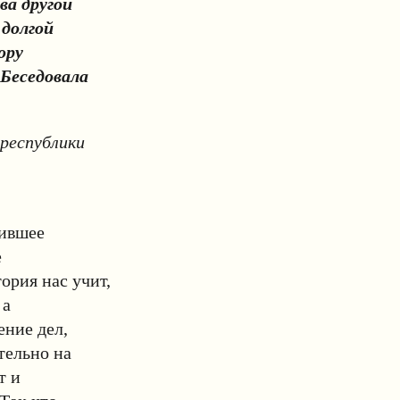
ва другой
долгой
ору
 Беседовала
 республики
мившее
е
ория нас учит,
 а
ение дел,
тельно на
т и