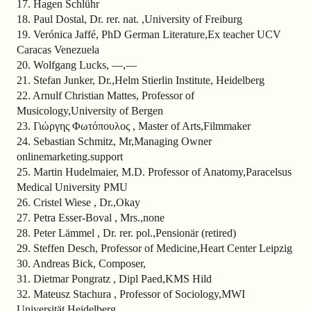
17. Hagen Schlühr
18. Paul Dostal, Dr. rer. nat. ,University of Freiburg
19. Verónica Jaffé, PhD German Literature,Ex teacher UCV
Caracas Venezuela
20. Wolfgang Lucks, —,—
21. Stefan Junker, Dr.,Helm Stierlin Institute, Heidelberg
22. Arnulf Christian Mattes, Professor of
Musicology,University of Bergen
23. Γιώργης Φωτόπουλος , Master of Arts,Filmmaker
24. Sebastian Schmitz, Mr,Managing Owner
onlinemarketing.support
25. Martin Hudelmaier, M.D. Professor of Anatomy,Paracelsus
Medical University PMU
26. Cristel Wiese , Dr.,Okay
27. Petra Esser-Boval , Mrs.,none
28. Peter Lämmel , Dr. rer. pol.,Pensionär (retired)
29. Steffen Desch, Professor of Medicine,Heart Center Leipzig
30. Andreas Bick, Composer,
31. Dietmar Pongratz , Dipl Paed,KMS Hild
32. Mateusz Stachura , Professor of Sociology,MWI
Universität Heidelberg