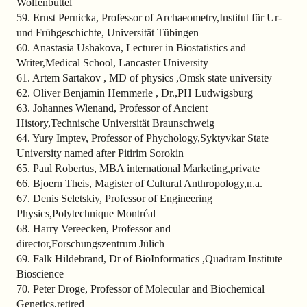
Wolfenbüttel
59. Ernst Pernicka, Professor of Archaeometry,Institut für Ur-
und Frühgeschichte, Universität Tübingen
60. Anastasia Ushakova, Lecturer in Biostatistics and
Writer,Medical School, Lancaster University
61. Artem Sartakov , MD of physics ,Omsk state university
62. Oliver Benjamin Hemmerle , Dr.,PH Ludwigsburg
63. Johannes Wienand, Professor of Ancient
History,Technische Universität Braunschweig
64. Yury Imptev, Professor of Phychology,Syktyvkar State
University named after Pitirim Sorokin
65. Paul Robertus, MBA international Marketing,private
66. Bjoern Theis, Magister of Cultural Anthropology,n.a.
67. Denis Seletskiy, Professor of Engineering
Physics,Polytechnique Montréal
68. Harry Vereecken, Professor and
director,Forschungszentrum Jülich
69. Falk Hildebrand, Dr of BioInformatics ,Quadram Institute
Bioscience
70. Peter Droge, Professor of Molecular and Biochemical
Genetics,retired