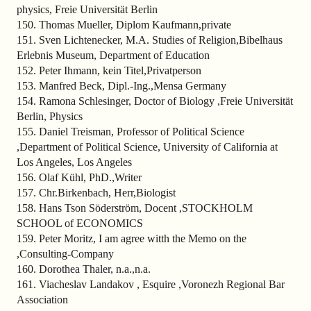
physics, Freie Universität Berlin
150. Thomas Mueller, Diplom Kaufmann,private
151. Sven Lichtenecker, M.A. Studies of Religion,Bibelhaus
Erlebnis Museum, Department of Education
152. Peter Ihmann, kein Titel,Privatperson
153. Manfred Beck, Dipl.-Ing.,Mensa Germany
154. Ramona Schlesinger, Doctor of Biology ,Freie Universität
Berlin, Physics
155. Daniel Treisman, Professor of Political Science
,Department of Political Science, University of California at
Los Angeles, Los Angeles
156. Olaf Kühl, PhD.,Writer
157. Chr.Birkenbach, Herr,Biologist
158. Hans Tson Söderström, Docent ,STOCKHOLM
SCHOOL of ECONOMICS
159. Peter Moritz, I am agree witth the Memo on the
,Consulting-Company
160. Dorothea Thaler, n.a.,n.a.
161. Viacheslav Landakov , Esquire ,Voronezh Regional Bar
Association