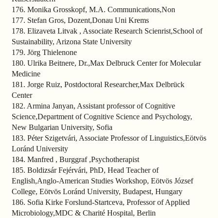
176. Monika Grosskopf, M.A. Communications,Non
177. Stefan Gros, Dozent,Donau Uni Krems
178. Elizaveta Litvak , Associate Research Scienrist,School of
Sustainability, Arizona State University
179. Jörg Thielenone
180. Ulrika Beitnere, Dr.,Max Delbruck Center for Molecular
Medicine
181. Jorge Ruiz, Postdoctoral Researcher,Max Delbrück
Center
182. Armina Janyan, Assistant professor of Cognitive
Science,Department of Cognitive Science and Psychology,
New Bulgarian University, Sofia
183. Péter Szigetvári, Associate Professor of Linguistics,Eötvös
Loránd University
184. Manfred , Burggraf ,Psychotherapist
185. Boldizsár Fejérvári, PhD, Head Teacher of
English,Anglo-American Studies Workshop, Eötvös József
College, Eötvös Loránd University, Budapest, Hungary
186. Sofia Kirke Forslund-Startceva, Professor of Applied
Microbiology,MDC & Charité Hospital, Berlin