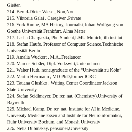
Gießen
214. Bernd-Dieter Wiese , Non,Non
215. Viktoriia Galai , Caregiver ,Private
216. York Runne, MA History, Journalist,Johan Wolfgang von
Goethe Universität Frankfurt, Alma Mater
217. Lasha Chargaziia, Phd Student,LMU Munich, ifo institut
218. Stefan Haufe, Professor of Computer Science,Technische
Universität Berlin
219. Amalia Wuckert , M.A.,Freelancer
220. Marcus Seißler, Dipl. Volkswirt,Unternehmer
221. Walter Huth, none,graduate of the “Universität zu Köln”
222. Martin Herrmann , MD PhD,former ICRC
223. Tatiana Glushko , Writing Center Coordinator,Jackson
State University
224. Stefan Seidlmayer, Dr. rer. nat. (Chemistry),University of
Bayreuth
225. Michael Kamp, Dr. rer. nat.,Institute for AI in Medicine,
University Medicine Essen and Institute for Neuroinformatics,
Ruhr University Bochum, and Monash University
226. Nella Dubinskay, pensioner,University