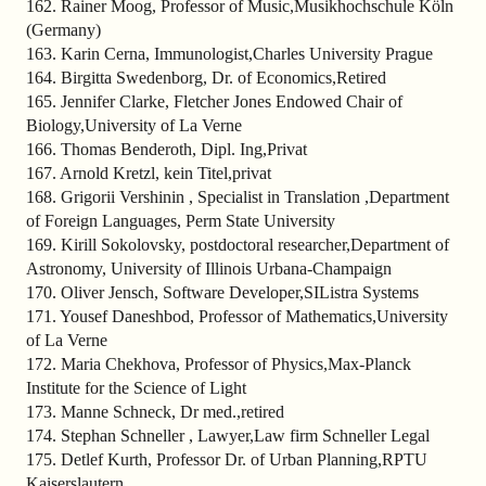
162. Rainer Moog, Professor of Music,Musikhochschule Köln
(Germany)
163. Karin Cerna, Immunologist,Charles University Prague
164. Birgitta Swedenborg, Dr. of Economics,Retired
165. Jennifer Clarke, Fletcher Jones Endowed Chair of
Biology,University of La Verne
166. Thomas Benderoth, Dipl. Ing,Privat
167. Arnold Kretzl, kein Titel,privat
168. Grigorii Vershinin , Specialist in Translation ,Department
of Foreign Languages, Perm State University
169. Kirill Sokolovsky, postdoctoral researcher,Department of
Astronomy, University of Illinois Urbana-Champaign
170. Oliver Jensch, Software Developer,SIListra Systems
171. Yousef Daneshbod, Professor of Mathematics,University
of La Verne
172. Maria Chekhova, Professor of Physics,Max-Planck
Institute for the Science of Light
173. Manne Schneck, Dr med.,retired
174. Stephan Schneller , Lawyer,Law firm Schneller Legal
175. Detlef Kurth, Professor Dr. of Urban Planning,RPTU
Kaiserslautern