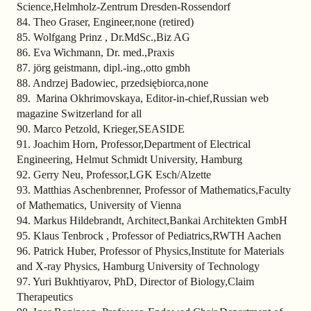
Science,Helmholz-Zentrum Dresden-Rossendorf
84. Theo Graser, Engineer,none (retired)
85. Wolfgang Prinz , Dr.MdSc.,Biz AG
86. Eva Wichmann, Dr. med.,Praxis
87. jörg geistmann, dipl.-ing.,otto gmbh
88. Andrzej Badowiec, przedsiębiorca,none
89. Marina Okhrimovskaya, Editor-in-chief,Russian web
magazine Switzerland for all
90. Marco Petzold, Krieger,SEASIDE
91. Joachim Horn, Professor,Department of Electrical
Engineering, Helmut Schmidt University, Hamburg
92. Gerry Neu, Professor,LGK Esch/Alzette
93. Matthias Aschenbrenner, Professor of Mathematics,Faculty
of Mathematics, University of Vienna
94. Markus Hildebrandt, Architect,Bankai Architekten GmbH
95. Klaus Tenbrock , Professor of Pediatrics,RWTH Aachen
96. Patrick Huber, Professor of Physics,Institute for Materials
and X-ray Physics, Hamburg University of Technology
97. Yuri Bukhtiyarov, PhD, Director of Biology,Claim
Therapeutics