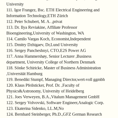
University
111. Igor Frangez, Bsc. ETH Electrical Engineering and
Information Technology,ETH Zürich
112. Peter Schubert, M. A. ,privat
113. Dr. Ilya Reviakine, Affiliate Professor
Bioengineering,University of Washington, WA
114. Camilo Vargas Koch, Economist,Independent
115. Dmitry Dzhigaev, Dr,Lund University
116. Sergey Pancheshnyi, CTO,E2S Power AG
117. Anna Hammershøy, Senior Lecturer ,Business
department, University College of Northern Denmark
118. Sönke Schiricke, Master of Business Administration
,Universität Hamburg
119. Benedikt Stumpf, Managing Director,wert-voll ggmbh
120. Klaus Pfeilsticker, Prof. Dr. ,Faculty of
Physics&Astronomy, University of Heidelberg
121. Joes Verweyen, B.A.,Vitalum Management GmbH
122. Sergey Volvovski, Software Engineer,Analogic Corp.
123. Ekaterina Sidenko, LL.M,No
124. Bernhard Steinberger, Ph.D.,GFZ German Research