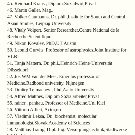
45. Reinhard Kraus , Diplom-Sozialwirt,Privat
46. Martin Galler, Mag.,
47. Volker Caumanns, Dr. phil.,Institute for South and Central
Asian Studies, Leipzig University
48. Vitaly Volpert, Senior Researcher,Centre National de la
Recherche Scientifique
49. Nikon Kovalev, PhD,UT Austin
50. Leonid Gurvits, Professor of astrophysics,Joint Institute for
VLBI
51. Tanja Mattern, Dr. phil.,Heinrich-Heine-Universität
Düsseldorf
52. Jos WM van der Meer, Emeritus professor of
Medicine,Radboud university, Nijmegen
53. Dmitry Tolmachev , Phd,Aalto University
54. Alfred Matthes, Diplom Sozialarbeiter,Privat
55. rainer . pankau, Professor of Medicine,Uni Kiel
56. Vittorio Alfieri, Actor,no
57. Vladimir Leksa, Dr., biochemist, molecular
immunologist,Slovak Academy of Sciences
58. Matthias Tramp, Dipl.-Ing. Versorgungstechnik,Stadtwerke