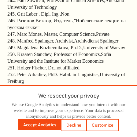
244. Paul Sowman, Professor of Clinical Sciences,Auckland
University of Technology
245. Grit Laber , Dipl. Ing.,Non
246. Разинов Виктор, Издатель,”Нобелевские лекции на
русском языке”
247. Marc Mones, Master, Computer Science,Private
248. Manfred Spalinger, Archivist,Archivdienst Spalinger
249. Magdalena Kozhevnikova, Ph.D.,University of Warsaw
250. Krassen Stanchev, Professor of Economics,Sofia
University and the Institute for Market Economics
251. Holger Fischer, Dr.,not affiliated
252. Peter Arkadiev, PhD. Habil. in Linguistics,University of
Freiburg
253. Annette Schaly , Diplom Volkswirtin ,Hamburg
254. Dr. Ute Jasper, PhD Law, ,LawFirm HEUKING,
We respect your privacy
Germany
We use Google Analytics to understand how you interact with our
255. Rudolf Steger, Master of Business Informatic,University
website and to improve your experience. Your data is processed
of Vienna
anonymously and helps us provide better content.
256. Vladimir Kolesnichenko, Professor of
Accept Analytics
Decline
Customize
Chemistry,Department of Chemistry, Xavier University of
Louisiana