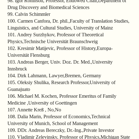
98. Igor Roninson, Professor, Endowed Chair,Department of
Drug Discovery and Biomedical Sciences
99. Calvin Schimmler
100. Carmen Canfora, Dr. phil.,Faculty of Translation Studies,
Linguistics, and Cultural Studies, University of Mainz
101. Andrey Surzhykov, Professor of Theoretical
Physics,Technische Universität Braunschweig
102. Kresimir Matijevic, Professor of History,Europa-
Universität Flensburg
103. Andreas Berger, Univ. Doz. Dr. Med.,University
Innsbruck
104. Dirk Lahmann, Lawyer,Bremen, Germany
105. Oleksiy Shulika, Research Professor,University of
Guanajuato
106. Michael M. Kochen, Professor Emeritus of Family
Medicine ,University of Goettingen
107. Annette Kreß , No,No
108. Dalia Marin, Professor of Economics,Technical
University of Munich, School of Management
109. DDr. Andreas Bereczky, Dr.-Ing.,Private Investor
110. Vladimir Zelevinsky, Professor of Physics,Michigan State