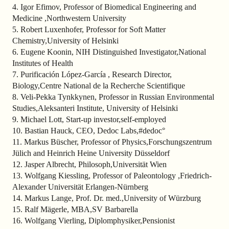
4. Igor Efimov, Professor of Biomedical Engineering and
Medicine ,Northwestern University
5. Robert Luxenhofer, Professor for Soft Matter
Chemistry,University of Helsinki
6. Eugene Koonin, NIH Distinguished Investigator,National
Institutes of Health
7. Purificación López-García , Research Director,
Biology,Centre National de la Recherche Scientifique
8. Veli-Pekka Tynkkynen, Professor in Russian Environmental
Studies,Aleksanteri Institute, University of Helsinki
9. Michael Lott, Start-up investor,self-employed
10. Bastian Hauck, CEO, Dedoc Labs,#dedoc°
11. Markus Büscher, Professor of Physics,Forschungszentrum
Jülich and Heinrich Heine University Düsseldorf
12. Jasper Albrecht, Philosoph,Universität Wien
13. Wolfgang Kiessling, Professor of Paleontology ,Friedrich-
Alexander Universität Erlangen-Nürnberg
14. Markus Lange, Prof. Dr. med.,University of Würzburg
15. Ralf Mägerle, MBA,SV Barbarella
16. Wolfgang Vierling, Diplomphysiker,Pensionist