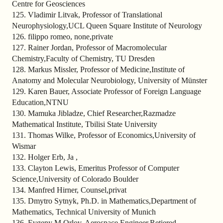
Centre for Geosciences
125. Vladimir Litvak, Professor of Translational
Neurophysiology,UCL Queen Square Institute of Neurology
126. filippo romeo, none,private
127. Rainer Jordan, Professor of Macromolecular
Chemistry,Faculty of Chemistry, TU Dresden
128. Markus Missler, Professor of Medicine,Institute of
Anatomy and Molecular Neurobiology, University of Münster
129. Karen Bauer, Associate Professor of Foreign Language
Education,NTNU
130. Mamuka Jibladze, Chief Researcher,Razmadze
Mathematical Institute, Tbilisi State University
131. Thomas Wilke, Professor of Economics,University of
Wismar
132. Holger Erb, Ja ,
133. Clayton Lewis, Emeritus Professor of Computer
Science,University of Colorado Boulder
134. Manfred Hirner, Counsel,privat
135. Dmytro Sytnyk, Ph.D. in Mathematics,Department of
Mathematics, Technical University of Munich
136. Evgeny M Orlov, Aerospace Engineer,Retiered