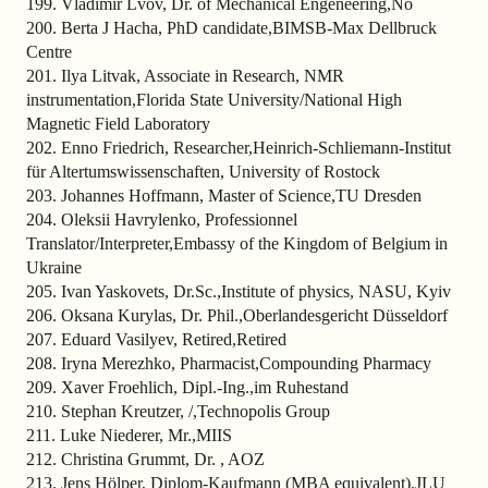
199. Vladimir Lvov, Dr. of Mechanical Engeneering,No
200. Berta J Hacha, PhD candidate,BIMSB-Max Dellbruck
Centre
201. Ilya Litvak, Associate in Research, NMR
instrumentation,Florida State University/National High
Magnetic Field Laboratory
202. Enno Friedrich, Researcher,Heinrich-Schliemann-Institut
für Altertumswissenschaften, University of Rostock
203. Johannes Hoffmann, Master of Science,TU Dresden
204. Oleksii Havrylenko, Professionnel
Translator/Interpreter,Embassy of the Kingdom of Belgium in
Ukraine
205. Ivan Yaskovets, Dr.Sc.,Institute of physics, NASU, Kyiv
206. Oksana Kurylas, Dr. Phil.,Oberlandesgericht Düsseldorf
207. Eduard Vasilyev, Retired,Retired
208. Iryna Merezhko, Pharmacist,Compounding Pharmacy
209. Xaver Froehlich, Dipl.-Ing.,im Ruhestand
210. Stephan Kreutzer, /,Technopolis Group
211. Luke Niederer, Mr.,MIIS
212. Christina Grummt, Dr. , AOZ
213. Jens Hölper, Diplom-Kaufmann (MBA equivalent),JLU