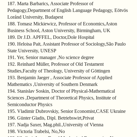
187. Marta Barbarics, Associate Professor of
Pedagogy,Department of English Language Pedagogy, Eötvös
Loránd University, Budapest
188. Tomasz Mickiewicz, Professor of Economics,Aston
Business School, Aston University, Birmingham, UK
189. Dr J.D. APFFEL, Doctor,Dole Hospital
190. Heloisa Pait, Assistant Professor of Sociology,São Paulo
State University, UNESP
191. Yer, Senior manager ,No science degree
192. Reinhard Müller, Professor of Old Testament
Studies,Faculty of Theology, University of Göttingen
193. Benjamin Jaeger , Associate Professor of Applied
Mathematics ,University of Southern Denmark
194. Stanislav Soskin, Doctor of Physical-Mathematical
Sciences ,Department of Theoretical Physics, Institute of
Semiconductor Physics
195. Vladimir Dubrovskiy, Senior Economist,CASE Ukraine
196. Günter Gladis, Dipl. Betriebswirt,Privat
197. Nadja Saxer, Mag.phil.,University of Vienna
198. Victoria Trabelsi, No,No