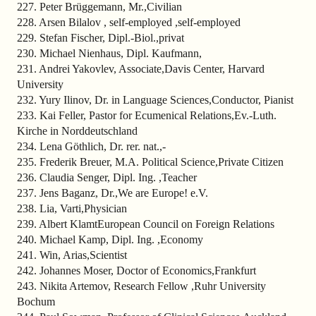
227. Peter Brüggemann, Mr.,Civilian
228. Arsen Bilalov , self-employed ,self-employed
229. Stefan Fischer, Dipl.-Biol.,privat
230. Michael Nienhaus, Dipl. Kaufmann,
231. Andrei Yakovlev, Associate,Davis Center, Harvard
University
232. Yury Ilinov, Dr. in Language Sciences,Conductor, Pianist
233. Kai Feller, Pastor for Ecumenical Relations,Ev.-Luth.
Kirche in Norddeutschland
234. Lena Göthlich, Dr. rer. nat.,-
235. Frederik Breuer, M.A. Political Science,Private Citizen
236. Claudia Senger, Dipl. Ing. ,Teacher
237. Jens Baganz, Dr.,We are Europe! e.V.
238. Lia, Varti,Physician
239. Albert KlamtEuropean Council on Foreign Relations
240. Michael Kamp, Dipl. Ing. ,Economy
241. Win, Arias,Scientist
242. Johannes Moser, Doctor of Economics,Frankfurt
243. Nikita Artemov, Research Fellow ,Ruhr University
Bochum