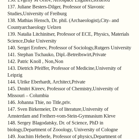
137. Juliane Besters-Dilger, Professor of Slavonic
Studies,University of Freiburg
138. Mathias Hensch, Dr. phil. (Archaeologist),City- and
Countyarchaeology Uelzen
139. Natalia Litchinitser, Professor of ECE, Physics, Materials
Science,Duke University
140. Sergei Erofeev, Professor of Sociology,Rutgers University
141. Stephan Tschauko, Dipl.-Betreibswirt,Private
142. Patric Knoll , Non,Non
143. Dietrich Pfeiffer, Professor of Medicine,University of
Leipzig
144. Ulrike Eberhardt, Architect,Private
145. Dmitri Kireev, Professor of Chemistry,University of
Missouri – Columbia
146. Johanna Thie, no Title,priv.
147. Sven Birkemeier, Dr of literature,University of
Amsterdam and Freiherr-vom-Stein-Gymnasium Kleve
148. Sergey Blagodatsky, Dr. of Science, PhD in
biology,Department of Zooology, University of Cologne
149. Joachim Heberle, Professor of physics,Department of