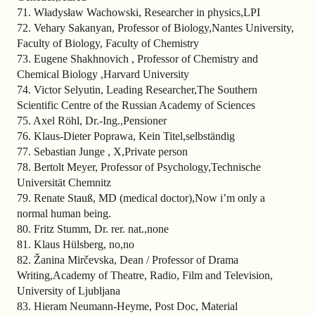
71. Władysław Wachowski, Researcher in physics,LPI
72. Vehary Sakanyan, Professor of Biology,Nantes University,
Faculty of Biology, Faculty of Chemistry
73. Eugene Shakhnovich , Professor of Chemistry and
Chemical Biology ,Harvard University
74. Victor Selyutin, Leading Researcher,The Southern
Scientific Centre of the Russian Academy of Sciences
75. Axel Röhl, Dr.-Ing.,Pensioner
76. Klaus-Dieter Poprawa, Kein Titel,selbständig
77. Sebastian Junge , X,Private person
78. Bertolt Meyer, Professor of Psychology,Technische
Universität Chemnitz
79. Renate Stauß, MD (medical doctor),Now i’m only a
normal human being.
80. Fritz Stumm, Dr. rer. nat.,none
81. Klaus Hülsberg, no,no
82. Žanina Mirčevska, Dean / Professor of Drama
Writing,Academy of Theatre, Radio, Film and Television,
University of Ljubljana
83. Hieram Neumann-Heyme, Post Doc, Material