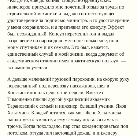
«Когда‑то, еще до войны, Общество французских
инженеров присудило мне почетный отзыв за труды по
строительной механике и выдало соответствующее
удостоверение за подписью министра. Это удостоверение
у меня сохранилось, и я предъявил его консулу. Эффект
был неожиданный. Консул переменил тон и выдал
разрешение на пароходное место не только мне, но и
моим спутникам и их семьям. Это был, кажется,
единственный случай в моей жизни, когда документ об
академическом отличии имел практическую пользу», —
вспоминал ученый.
А дальше маленький грузовой пароходик, на скорую руку
переделанный под перевозку пассажиров, шел в
Константинополь целых три недели. Вместе с
Тимошенко плыли другой украинский академик
Тарановский с семьей и инженер, бывший ученик, Яков
Хлытчиев. Каждый ютился, как мог. Жене Хлытчиева
нашли место в каюте, а ему самому достался гамак в
трюме. Когда похолодало, пар стал конденсироваться под
потолком, оттуда лил настоящий дождь, и инженеру