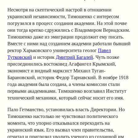
Несмотря на скептический настрой в отношении
украинской независимости, Тимошенко с интересом
погрузился в процесс создания академии. На этой почве
они тогда крепко сдружились с Владимиром Вернадским.
Тимошенко даже из эмиграции продолжит ему писать.
Вместе с ними над созданием академии работали бывший
ректор Харьковского университета геолог
Павел
Тутковский
и историк
Дмитрий Багалей
. Чуть позже
присоединились востоковед Агафангел Крымский,
экономист и видный марксист Михаил Туган-
Барановский, историк Федор Тарнавский. В ноябре 1918
года академия была создана, а члены комиссии стали
первыми академиками. Тимошенко возглавил Институт
технический механики, который сейчас носит его имя.
Пало Гетманство, установилась власть Директории. Но
Тимошенко настолько не чувствовал политического
момента, что упорно отказывался переходить на
украинский язык. Его вызвал член правительства,
отчитал и пригрозил уволить ученого из созданной им