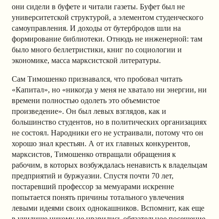
они сидели в буфете и читали газеты. Буфет был не
университетской структурой, а элементом студенческого
самоуправления. И доходы от бутербродов шли на
формирование библиотеки. Отнюдь не инженерной: там
было много беллетристики, книг по социологии и
экономике, масса марксистской литературы.
Сам Тимошенко признавался, что пробовал читать
«Капитал», но «никогда у меня не хватало ни энергии, ни
времени полностью одолеть это объемистое
произведение». Он был левых взглядов, как и
большинство студентов, но в политических организациях
не состоял. Народники его не устраивали, потому что он
хорошо знал крестьян. А от их главных конкурентов,
марксистов, Тимошенко отвращали обращения к
рабочим, в которых возбуждалась ненависть к владельцам
предприятий и буржуазии. Спустя почти 70 лет,
постаревший профессор за мемуарами искренне
попытается понять причины тотального увлечения
левыми идеями своих однокашников. Вспомнит, как еще
в училище никому не нравились обязательное посещение