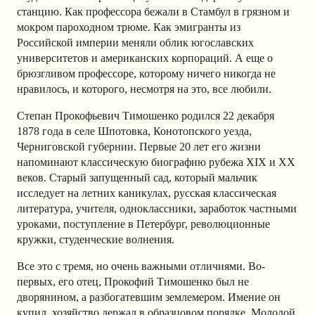
станцию. Как профессора бежали в Стамбул в грязном и
мокром пароходном трюме. Как эмигранты из
Российской империи меняли облик югославских
университетов и американских корпораций. А еще о
брюзгливом профессоре, которому ничего никогда не
нравилось, и которого, несмотря на это, все любили.
Степан Прокофьевич Тимошенко родился 22 декабря
1878 года в селе Шпотовка, Конотопского уезда,
Черниговской губернии. Первые 20 лет его жизни
напоминают классическую биографию рубежа XIX и XX
веков. Старый запущенный сад, который мальчик
исследует на летних каникулах, русская классическая
литература, учителя, одноклассники, заработок частными
уроками, поступление в Петербург, революционные
кружки, студенческие волнения.
Все это с тремя, но очень важными отличиями. Во-
первых, его отец, Прокофий Тимошенко был не
дворянином, а разбогатевшим землемером. Имение он
купил, хозяйство держал в образцовом порядке. Молодой