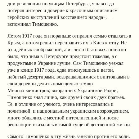
дни революции по улицам Петербурга, я навсегда
потерял интерес и доверие к красочным описаниям
геройских выступлений восставшего народа», —
вспоминал Тимошенко.
Летом 1917 года он пораньше отправил семью отдыхать в
Крым, а потом решил переправить их в Киев к отцу. Не
из идейных соображений, а из чисто бытовых: понятно
было, что зима в Петербурге предстоит тяжелая, а с
продуктами в Украине лучше. Сам Тимошенко уезжал
уже в конце 1917 года, едва втиснувшись в вагон,
набитый дезертирами, возвращавшимися с винтовками в
свои деревни делить помещичью землю.
Многих министров, выбранных Украинской Радой,
Тимошенко знал лично, как друзей своих двух братьев.
Те, в отличие от ученого, очень интересовались и
политикой, и национальным украинским возрождением,
много общались с местной интеллигенцией и после
революции оказались в самой гуще общественной жизни.
Самого Тимошенко в эту жизнь занесло против его воли.