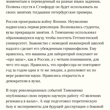
знаменитым и переведенный на разные языки задачник.
Полвека спустя в Стэнфорде он будет использовать на
своих занятиях тогдашние петербургские примеры.
Россия проигрывала войну Японии. Неумолимо
надвигалась первая революция. Волновались студенты,
вузы прекращали занятия. А Тимошенко использовал
образовавшуюся паузу, чтобы посетить Геттингенский
университет. Знакомство с немецкой инженерной школой
надолго сделает его убежденным германофилом. Ему
нравилось, что машины для лабораторий покупают не
«про запас», как в России, а с четким пониманием, для
чего это надо. Нравилось, что профессора не повторяют
год за годом одни и те же лекции, а дополняют их по
мере развития науки. Нравились открытость и
демократизм в вузах.
В пору революционных событий Тимошенко
опубликовал свою первую научную работу «О явлениях
резонанса в валах». А еще подготовил теоретическую
базу и эксперименты для будущей диссертации о боковой