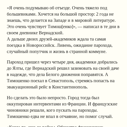
«Я очень подумываю об отъезде. Очень тяжело под
большевиками. Хочется на большой простор: 2 года не
знаешь, что делается на Западе и в мировой литературе.
Это очень чувствует Тимош[енко]», — написал в те дни в
своем дневнике Вернадский.
А дальше двоих друзей-академиков ждала та самая
поездка в Новороссийск. Ливень, ожидание парохода,
случайный попутчик и жизнь в странной коммуне.
Пароход пришел через четыре дня, академики добрались
до Ялты, где Вернадский решил зазимовать на своей даче
в надежде, что дела Белого движения поправятся. А
Тимошенко поехал в Севастополь, стремясь попасть на
эвакуационный рейс в Константинополь.
Но сделать это было непросто. Город тогда был
оккупирован интервентами из Франции. И французские
чиновники решали, кого пускать на пароходы.
Тимошенко едва не впал в отчаяние, но помог случай.