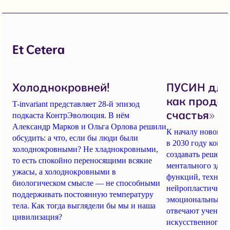
Et Cetera
Холоднокровней!
ПУСИН для 
как продае
T-invariant представляет 28-й эпизод
счастья»
подкаста КонтрЭволюция. В нём
Александр Марков и Ольга Орлова решили
К началу нового 
обсудить: а что, если бы люди были
в 2030 году компа
холоднокровными? Не хладнокровными,
создавать решен
то есть спокойно переносящими всякие
ментального здор
ужасы, а холоднокровными в
функций, технол
биологическом смысле — не способными
нейропластичнос
поддерживать постоянную температуру
эмоциональным со
тела. Как тогда выглядели бы мы и наша
отвечают ученые 
цивилизация?
искусственного и