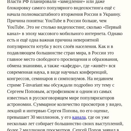
Власти РФ планировали «замедление» или даже
блокировку самого популярного видеохостинга ещё с
начала полномасштабного вторжения России в Украину.
Причина понятна: YouTube в России больше, чем
YouTube. Это не столько видеохостинг, сколько «Первый
канал» в эпоху массового мобильного интернета. Однако
есть и ещё одна важная причина невероятной
популярности ютуба у всех слоёв населения. Как и в
подавляющем большинстве стран мира, в России это
главное место свободного просвещения и образования,
обмена знаниями, а также «кафедра», где «живёт» вся
современная наука, в виде научных конференций,
конгрессов, семинаров и симпозиумов. На недавнем
стриме T-invariant мы обсуждали подробно эту тему с
Сергеем Поповым, астрофизиком и одним из самых
известных в русскоговорящем мире популяризаторов
астрономии. Суммарное количество просмотров у видео,
лекций и интервью Сергея Попова, по его оценке,
превышает 30 миллионов, у его
канала
, где он уже
несколько лет собирает большинство своих выступлений,
более 2 миллионов просмотров. Сергей Попов заявил в