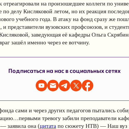
к отреагировали на произошедшее коллеги по униве
 по делу Кисляковой летом, но их реакция последо
нового учебного года. В атаку на фонд сразу же пош
, и представители вузовских профсоюзов, и студент
Кисляковой, заведующая её кафедры Ольга Скрябин
 враг зашёл именно через ее вотчину.
Подписаться на нас в социальных сетях
онда сами и через других педагогов пытались соби
ацию…первыми тревогу забили преподаватели каф
 — заявила она (
цитата
по сюжету НТВ) — Наш вуз