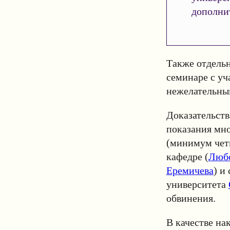
дополни
Также отдельн
семинаре с уч
нежелательным
Доказательств
показания мно
(минимум четы
кафедре (
Любо
Еремичева
) и
университета
обвинения.
В качестве на