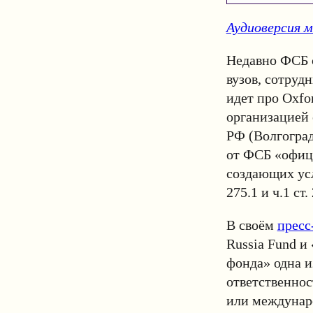
Аудиоверсия 
Недавно ФСБ 
вузов, сотруд
идет про Oxfo
организацией 
РФ (Волгоград
от ФСБ «офиц
создающих ус
275.1 и ч.1 ст.
В своём
пресс
Russia Fund 
фонда» одна и
ответственнос
или междунар