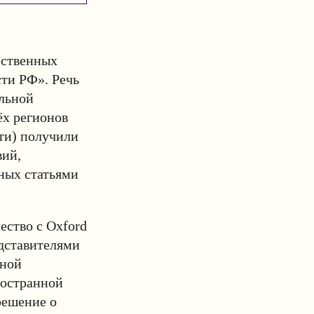
ественных
сти РФ». Речь
ельной
ёх регионов
ти) получили
вий,
ных статьями
ество с Oxford
дставителями
вной
ностранной
решение о