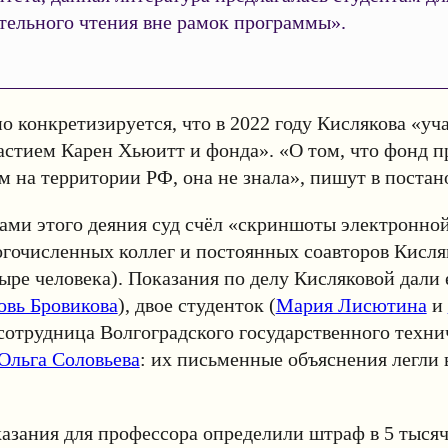
тельного чтения вне рамок программы».
о конкретизируется, что в 2022 году Кислякова «уча
астием Карен Хьюитт и фонда». «О том, что фонд п
 на территории РФ, она не знала», пишут в поста
ами этого деяния суд счёл «скриншоты электронно
гочисленных коллег и постоянных соавторов Кисля
ре человека). Показания по делу Кисляковой дали е
вь Бровикова
), двое студенток (
Мария Лисютина
и
 сотрудница Волгоградского государственного техни
Ольга Соловьева
: их письменные объяснения легли 
казания для профессора определили штраф в 5 тысяч