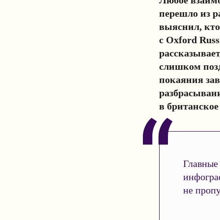
перешло из р
выяснил, кто
с Oxford Rus
рассказывает
слишком позд
покаяния зав
разбрасыван
в британское
Главные 
инфогра
не пропу