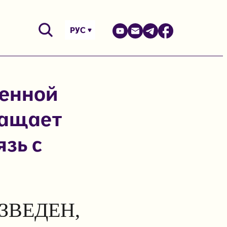
РУС
венной
ращает
язь с
ЗВЕДЕН,