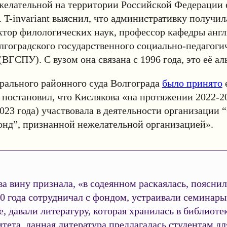
желательной на территории Российской Федерации 
. T-invariant выяснил, что административку получил
ктор филологических наук, профессор кафедры анг
гоградского государственного социально-педагоги
(ВГСПУ). С вузом она связана с 1996 года, это её а
рального районного суда Волгограда
было принято
д постановил, что Кислякова «на протяжении 2022-20
2023 года) участвовала в деятельности организации
онд”, признанной нежелательной организацией».
а вину признала, «в содеянном раскаялась, пояснил
10 года сотрудничал с фондом, устраивали семинары, 
, давали литературу, которая хранилась в библиоте
тета, данная литература предлагалась студентам дл