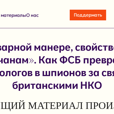
Поддержать
е материалы
О нас
варной манере, свойст
чанам». Как ФСБ прев
логов в шпионов за св
британскими НКО
ЩИЙ МАТЕРИАЛ ПРОИ