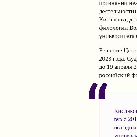
признании не
деятельности)
Кислякова, до
филологии Вол
университета 
Решение Цент
2023 года. Су
до 19 апреля 
российский ф
Кисляков
вуз с 20
выездные
универси