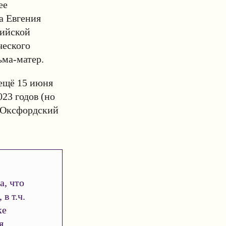
ее
а Евгения
лийской
ческого
льма-матер.
ещё 15 июня
23 годов (но
 “Оксфордский
а, что
в т.ч.
ке
я