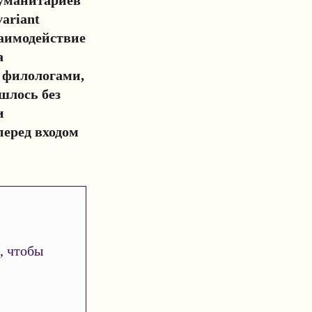
ariant
аимодействие
а
д филологами,
шлось без
и
еред входом
, чтобы