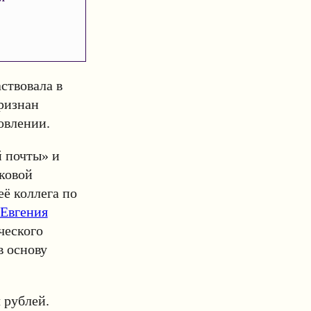
ствовала в
ризнан
новлении.
й почты» и
ковой
ё коллега по
Евгения
ческого
в основу
 рублей.