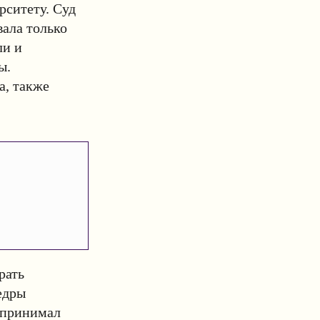
рситету. Суд
вала только
ли и
ы.
а, также
рать
едры
 принимал