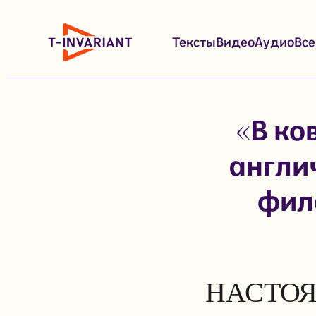
Перейти
к
Тексты
Видео
Аудио
Вс
содержимому
«В ко
англи
фило
НАСТОЯ