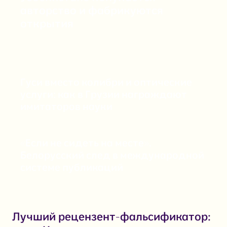
авторство и фабрикуются
открытия
Гуси вместо колибри и оптические
услуги: как в Грузии награждают
имитаторов науки
«Если не сидеть на месте».
Белорусский след в международной
системе публикаций
Лучший рецензент-фальсификатор: