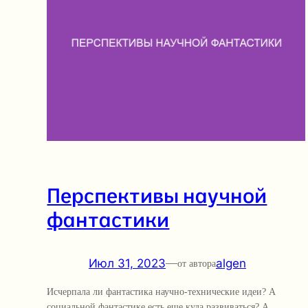
Перспективы научной
фантастики
Июл 31, 2023
—
algen
от автора
Исчерпала ли фантастика научно-технические идеи? А
социальной фантастике есть еще куда развиваться? А