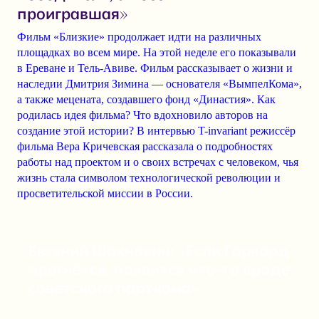
проигравшая»
Фильм «Близкие» продолжает идти на различных
площадках во всем мире. На этой неделе его показывали
в Ереване и Тель-Авиве. Фильм рассказывает о жизни и
наследии Дмитрия Зимина — основателя «ВымпелКома»,
а также мецената, создавшего фонд «Династия». Как
родилась идея фильма? Что вдохновило авторов на
создание этой истории? В интервью T-invariant режиссёр
фильма Вера Кричевская рассказала о подробностях
работы над проектом и о своих встречах с человеком, чья
жизнь стала символом технологической революции и
просветительской миссии в России.
Евгений Шахнович: «Если Гарвард
прогнётся, появится что-то вроде
советского парткома»