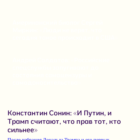
Американский биолог Сергей
Миркин: «Люди не верят, что
сегодня такое происходит в США»
Андрей Солдатов: «Российские
спецслужбы запугивают до
состояния самоцензуры и
самодоносительства»
Константин Сонин: «И Путин, и
Трамп считают, что прав тот, кто
сильнее»
После избрания Дональда Трампа и его первых