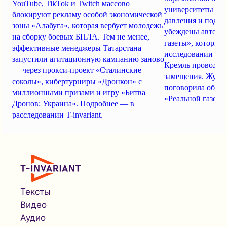
YouTube, TikTok и Twitch массово
университеты ста
блокируют рекламу особой экономической
давления и подме
зоны «Алабуга», которая вербует молодежь
убеждены авторы
на сборку боевых БПЛА. Тем не менее,
газеты», которые
эффективные менеджеры Татарстана
исследовании пок
запустили агитационную кампанию заново
Кремль проводит 
— через прокси-проект «Сталинские
замещения. Журна
соколы», кибертурниры «Дронкон» с
поговорила об эт
миллионными призами и игру «Битва
«Реальной газеты
Дронов: Украина». Подробнее — в
расследовании T-invariant.
Тексты
Видео
Аудио