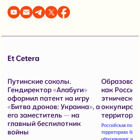
Et Cetera
Путинские соколы.
Образовани
Гендиректор «Алабуги»
как Россия
оформил патент на игру
этническое
«Битва дронов: Украина», а
оккупиров
его заместитель — на
территори
главный беспилотник
Российская поли
войны
территориях бьет
образования: име