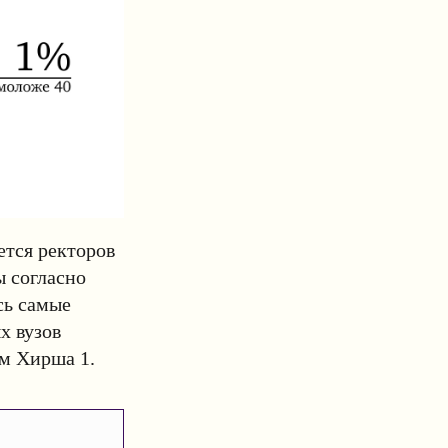
ется ректоров
ы согласно
сь самые
х вузов
ом Хирша 1.