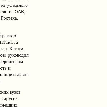
из условного
осян из ОАК,
Ростеха,
й ректор
МИСиС, а
ал. Кстати,
ов) руководил
убернатором
сть и
илище и давно
.
ских вузов
из других
нынешних