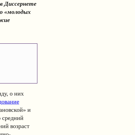
 в Диссернете
до «молодых
ожие
ду, о них
дование
ановской» и
о средний
дний возраст
чно-