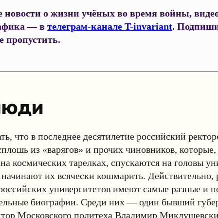
 новости о жизни учёных во время войны, видео
афика — в
телеграм-канале T-invariant
. Подпиши
е пропустить.
люди
ть, что в последнее десятилетие российский ректо
плошь из «варягов» и прочих чиновников, которые,
на космических тарелках, спускаются на головы ун
 начинают их всячески кошмарить. Действительно,
российских университетов имеют самые разные и п
ельные биографии. Среди них — один бывший губер
тор Московского политеха Владимир Миклушевский