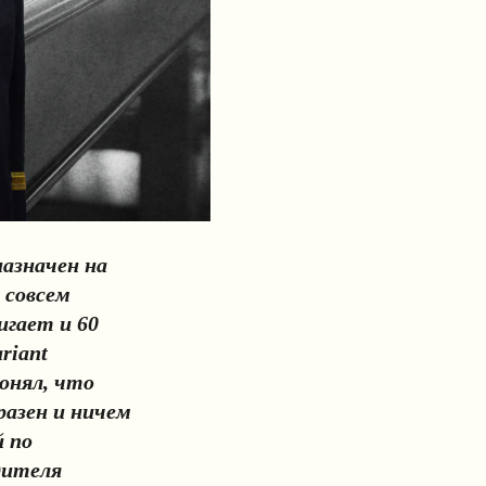
азначен на
 совсем
игает и 60
riant
понял, что
разен и ничем
й по
дителя