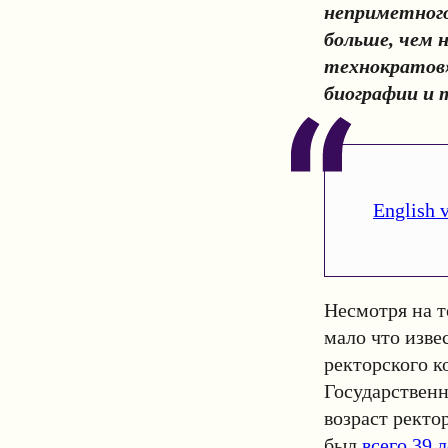
неприметного
больше, чем 
технократов»
биографии и 
English 
Несмотря на т
мало что изв
ректорского к
Государственн
возраст ректор
был
всего 39 л