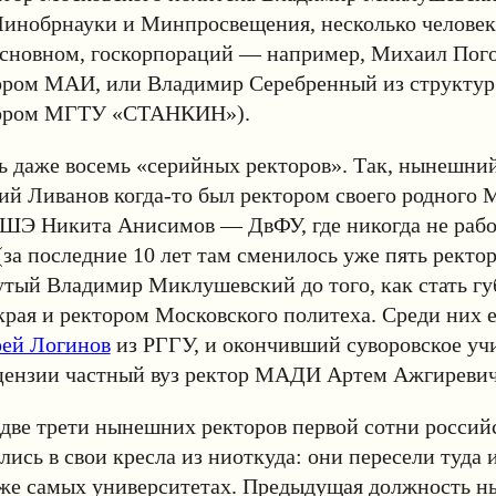
инобрнауки и Минпросвещения, несколько человек 
основном, госкорпораций — например, Михаил Пог
ором МАИ, или Владимир Серебренный из структур 
тором МГТУ «СТАНКИН»).
ь даже восемь «серийных ректоров». Так, нынешни
 Ливанов когда-то был ректором своего родного 
ШЭ Никита Анисимов — ДвФУ, где никогда не работ
за последние 10 лет там сменилось уже пять ректор
тый Владимир Миклушевский до того, как стать г
рая и ректором Московского политеха. Среди них е
рей Логинов
из РГГУ, и окончивший суворовское уч
ензии частный вуз ректор МАДИ Артем Ажгиревич
 две трети нынешних ректоров первой сотни россий
лись в свои кресла из ниоткуда: они пересели туда 
х же самых университетах. Предыдущая должность 