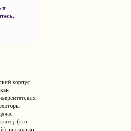
 и
тесь,
рский корпус
 как
иверситетских
 ректоры
одчас
натор (это
), несколько