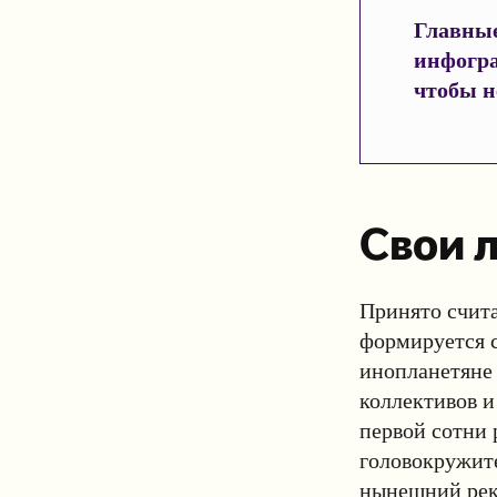
Главные
инфогр
чтобы н
Свои 
Принято счита
формируется с
инопланетяне 
коллективов и
первой сотни 
головокружит
нынешний рек