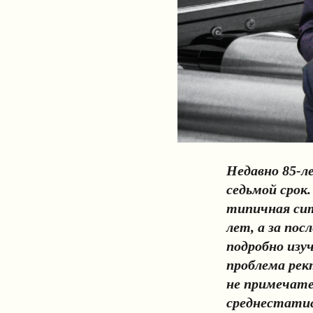
Недавно 85-л
седьмой срок.
типичная сит
лет, а за пос
подробно изуч
проблема рект
не примечател
среднестатис