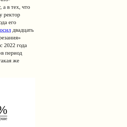
а в тех, что
у ректор
да его
осил
двадцать
резания»
с 2022 года
«в период
акая же
.