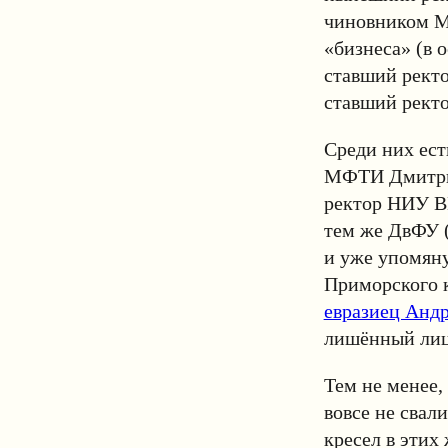
чиновником М
«бизнеса» (в 
ставший рект
ставший рек
Среди них ест
МФТИ Дмитрий
ректор НИУ В
тем же ДвФУ (
и уже упомяну
Приморского к
евразиец Анд
лишённый лиц
Тем не менее,
вовсе не свали
кресел в эти