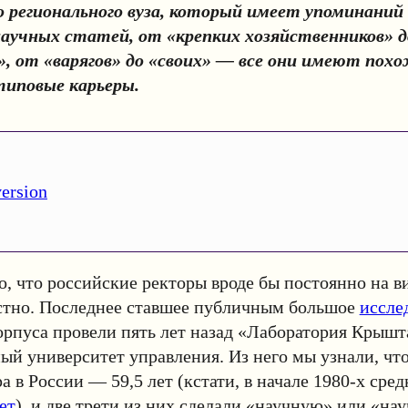
 регионального вуза, который имеет упоминаний
научных статей, от «крепких хозяйственников» 
, от «варягов» до «своих» — все они имеют пох
типовые карьеры.
version
о, что российские ректоры вроде бы постоянно на ви
естно. Последнее ставшее публичным большое
иссле
орпуса провели пять лет назад «Лаборатория Крышт
ый университет управления. Из него мы узнали, чт
а в России — 59,5 лет (кстати, в начале 1980-х сре
ет
), и две трети из них сделали «научную» или «нау