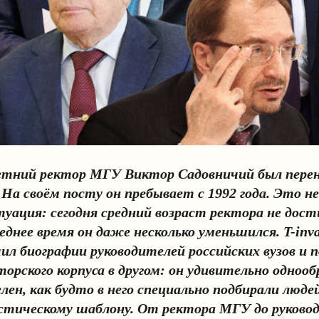
етний ректор МГУ Виктор Садовничий был перен
 На своём посту он пребывает с 1992 года. Это не
уация: сегодня средний возраст ректора не дост
леднее время он даже несколько уменьшился. T-inva
ил биографии руководителей российских вузов и 
орского корпуса в другом: он удивительно однооб
ен, как будто в него специально подбирали люде
тическому шаблону. От ректора МГУ до руково