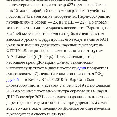
наноматериалов, автор и соавтор 427 научных работ, из
них 15 монографий и 6 глав в монографиях, 5 учебных
пособий и 45 патентов на изобретения. Индекс Хирша по
публикациям в Scopus — 25, в РИНЦ — 22». По словам
коллег, с которыми нам удалось поговорить, Варюхин, по
крайней мере какое-то время назад, был специалистом
высокого уровня. Среди прочих его заслуг на сайте РАН
указана нынешняя должность: научный руководитель
ФГБНУ «Донецкий физико-технический институт им.
А.А. Галкина» (г. Донецк). Примечательно, что в
настоящее время Донецкий физико-технический
институт существует в двух ипостасях:
один
продолжает
существовать в Донецке (и только он признаётся РФ),
другой
— в Киеве. В 1997-2019 гг. Варюхин был
директором института, затем с апреля 2019-го по февраль
2021-го занимал пост замминистра образования и науки
ДНР. В октябре 2021-го вернулся на должность почётного
директора института и советника при дирекции, а с мая
2023-го уже в оккупированном Донецке он стал научным
руководителем своего института.