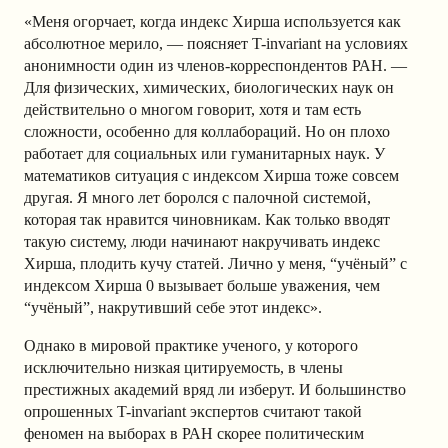
«Меня огорчает, когда индекс Хирша используется как
абсолютное мерило, — поясняет T-invariant на условиях
анонимности один из членов-корреспондентов РАН. —
Для физических, химических, биологических наук он
действительно о многом говорит, хотя и там есть
сложности, особенно для коллабораций. Но он плохо
работает для социальных или гуманитарных наук. У
математиков ситуация с индексом Хирша тоже совсем
другая. Я много лет боролся с палочной системой,
которая так нравится чиновникам. Как только вводят
такую систему, люди начинают накручивать индекс
Хирша, плодить кучу статей. Лично у меня, “учёный” с
индексом Хирша 0 вызывает больше уважения, чем
“учёный”, накрутивший себе этот индекс».
Однако в мировой практике ученого, у которого
исключительно низкая цитируемость, в члены
престижных академий вряд ли изберут. И большинство
опрошенных T-invariant экспертов считают такой
феномен на выборах в РАН скорее политическим