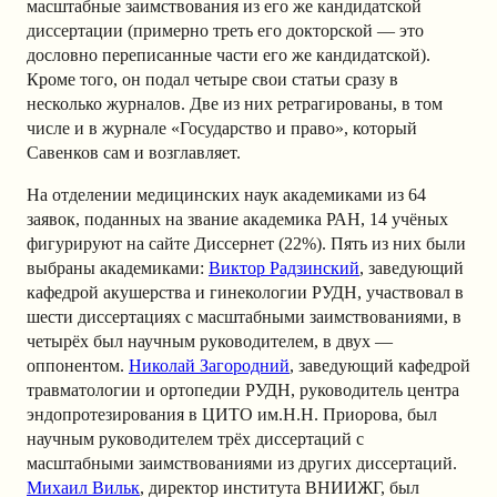
масштабные заимствования из его же кандидатской
диссертации (примерно треть его докторской — это
дословно переписанные части его же кандидатской).
Кроме того, он подал четыре свои статьи сразу в
несколько журналов. Две из них ретрагированы, в том
числе и в журнале «Государство и право», который
Савенков сам и возглавляет.
На отделении медицинских наук академиками из 64
заявок, поданных на звание академика РАН, 14 учёных
фигурируют на сайте Диссернет (22%). Пять из них были
выбраны академиками:
Виктор Радзинский
, заведующий
кафедрой акушерства и гинекологии РУДН, участвовал в
шести диссертациях с масштабными заимствованиями, в
четырёх был научным руководителем, в двух —
оппонентом.
Николай Загородний
, заведующий кафедрой
травматологии и ортопедии РУДН, руководитель центра
эндопротезирования в ЦИТО им.Н.Н. Приорова, был
научным руководителем трёх диссертаций с
масштабными заимствованиями из других диссертаций.
Михаил Вильк
, директор института ВНИИЖГ, был