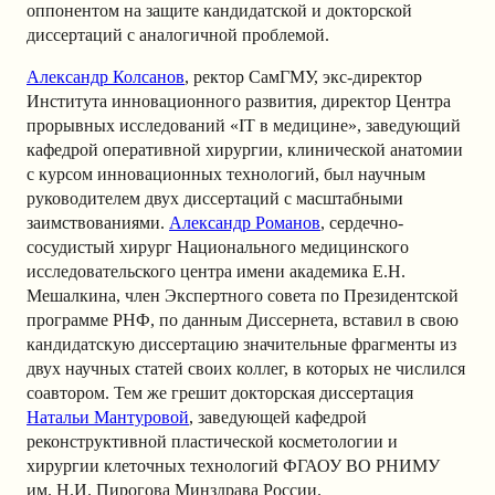
оппонентом на защите кандидатской и докторской
диссертаций с аналогичной проблемой.
Александр Колсанов
, ректор СамГМУ, экс-директор
Института инновационного развития, директор Центра
прорывных исследований «IT в медицине», заведующий
кафедрой оперативной хирургии, клинической анатомии
с курсом инновационных технологий, был научным
руководителем двух диссертаций с масштабными
заимствованиями.
Александр Романов
, сердечно-
сосудистый хирург Национального медицинского
исследовательского центра имени академика Е.Н.
Мешалкина, член Экспертного совета по Президентской
программе РНФ, по данным Диссернета, вставил в свою
кандидатскую диссертацию значительные фрагменты из
двух научных статей своих коллег, в которых не числился
соавтором. Тем же грешит докторская диссертация
Натальи Мантуровой
, заведующей кафедрой
реконструктивной пластической косметологии и
хирургии клеточных технологий ФГАОУ ВО РНИМУ
им. Н.И. Пирогова Минздрава России.