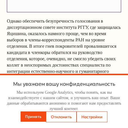
Однако обеспечить безупречность голосования в
диссертационном совете института РГГУ, где защищалась
Яцишина, оказалось намного проще, чем во время
выборов в члены-корреспонденты РАН на уровне
отделения. В итоге гнев покровителей провалившегося
кандидата в членкоры обратился на руководство
отделения, которое, очевидно, не смогло убедить своих
коллег в неоспоримых достоинствах специалиста по
интеграции естественно-научного и гуманитарного
знания в историческом материаловедении. Выразить гнев
Мы уважаем вашу конфиденциальность
было поручено Валерию Кашину, что само по себе, когда
академик из одной научной области пытается
Мы используем Google Analytics, чтобы понять, как вы
воспрепятствовать выбору кандидата в далёком от его
взаимодействуете с нашим сайтом, и улучшить ваш опыт. Ваши
научных интересов отделении, не редкость.
данные обрабатываются анонимно и помогают нам предоставлять
лучший контент.
Принять
Отклонить
Настройки