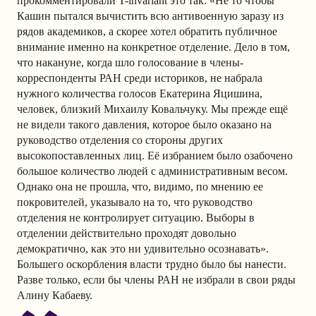
прокомментировали T-invariant это так: «Не то чтобы
Кашин пытался вычистить всю антивоенную заразу из
рядов академиков, а скорее хотел обратить публичное
внимание именно на конкретное отделение. Дело в том,
что накануне, когда шло голосование в члены-
корреспонденты РАН среди историков, не набрала
нужного количества голосов Екатерина Яцишина,
человек, близкий Михаилу Ковальчуку. Мы прежде ещё
не видели такого давления, которое было оказано на
руководство отделения со стороны других
высокопоставленных лиц. Её избранием было озабочено
большое количество людей с административным весом.
Однако она не прошла, что, видимо, по мнению ее
покровителей, указывало на то, что руководство
отделения не контролирует ситуацию. Выборы в
отделении действительно проходят довольно
демократично, как это ни удивительно осознавать».
Большего оскорбления власти трудно было бы нанести.
Разве только, если бы члены РАН не избрали в свои ряды
Алину Кабаеву.