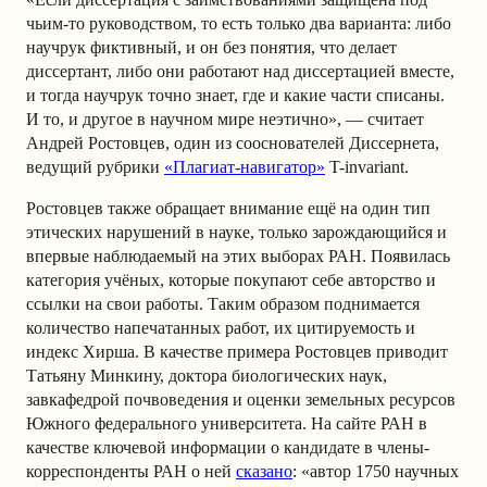
чьим-то руководством, то есть только два варианта: либо
научрук фиктивный, и он без понятия, что делает
диссертант, либо они работают над диссертацией вместе,
и тогда научрук точно знает, где и какие части списаны.
И то, и другое в научном мире неэтично», — считает
Андрей Ростовцев, один из сооснователей Диссернета,
ведущий рубрики
«Плагиат-навигатор»
T-invariant.
Ростовцев также обращает внимание ещё на один тип
этических нарушений в науке, только зарождающийся и
впервые наблюдаемый на этих выборах РАН. Появилась
категория учёных, которые покупают себе авторство и
ссылки на свои работы. Таким образом поднимается
количество напечатанных работ, их цитируемость и
индекс Хирша. В качестве примера Ростовцев приводит
Татьяну Минкину, доктора биологических наук,
завкафедрой почвоведения и оценки земельных ресурсов
Южного федерального университета. На сайте РАН в
качестве ключевой информации о кандидате в члены-
корреспонденты РАН о ней
сказано
: «автор 1750 научных