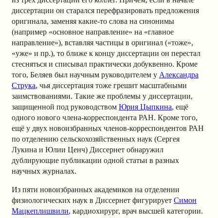
диссертации он старался перефразировать предложения
оригинала, заменяя какие-то слова на синонимы
(например «основное направление» на «главное
направление»), вставляя частицы в оригинал («тоже»,
«уже» и пр.), то ближе к концу диссертации он перестал
стесняться и списывал практически добуквенно. Кроме
того, Беляев был научным руководителем у
Александра
Струка
, чья диссертация тоже грешит масштабными
заимствованиями. Такие же проблемы у диссертации,
защищенной под руководством
Юрия Цыпкина
, ещё
одного нового члена-корреспондента РАН. Кроме того,
ещё у двух новоизбранных членов-корреспондентов РАН
по отделению сельскохозяйственных наук (Сергея
Лукина и Юлии Ценч) Диссернет обнаружил
дублирующие публикации одной статьи в разных
научных журналах.
Из пяти новоизбранных академиков на отделении
физиологических наук в Диссернет фигурирует
Симон
Мацкеплишвили
, кардиохирург, врач высшей категории.