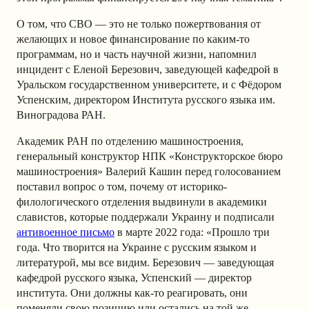
О том, что СВО — это не только пожертвования от
желающих и новое финансирование по каким-то
программам, но и часть научной жизни, напомнил
инцидент с Еленой Березович, заведующей кафедрой в
Уральском государственном университете, и с Фёдором
Успенским, директором Института русского языка им.
Виноградова РАН.
Академик РАН по отделению машиностроения,
генеральный конструктор НПК «Конструкторское бюро
машиностроения» Валерий Кашин перед голосованием
поставил вопрос о том, почему от историко-
филологического отделения выдвинули в академики
славистов, которые поддержали Украину и подписали
антивоенное письмо
в марте 2022 года: «Прошло три
года. Что творится на Украине с русским языком и
литературой, мы все видим. Березович — заведующая
кафедрой русского языка, Успенский — директор
института. Они должны как-то реагировать, они
поменяли свою позицию или остались на той же