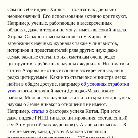
Сам по себе индекс Хирша — показатель довольно
неоднозначный. Его использование активно критикуют.
Например, учёные, работающие в засекреченных
областях, даже в теории не могут иметь высокий индекс
Хирша. Сложно с высоким индексом Хирша в
зарубежных научных журналах также у лингвистов,
историков и представителей ряда других наук: даже
самые важные статьи по их тематикам очень редко
цитируют в зарубежных научных журналах. Но тематика
статей Азарова не относится ни к засекреченным, ни к
редко цитируемым. Какие-то статьи экс-министра легко
найти в общем доступе, например
об условиях отработки
угля
в юго-восточной части Донецко-Макеевского
района. Многие его научные статьи в открытом доступе к
наукам о Земле никакого отношения не имеют.
Например,
статья
о факторах успеха Китая. При этом
даже индекс РИНЦ (индекс цитирования, составленный
с учётом российских журналов) у Азарова невысок — 8.
Тем не менее, кандидатуру Азарова утвердили