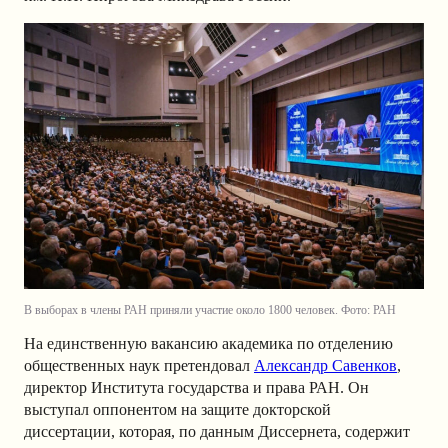
В выборах в члены РАН приняли участие около 1800 человек. Фото: РАН
На единственную вакансию академика по отделению
общественных наук претендовал
Александр Савенков
,
директор Института государства и права РАН. Он
выступал оппонентом на защите докторской
диссертации, которая, по данным Диссернета, содержит