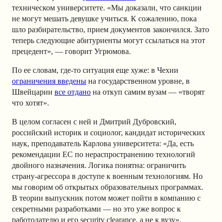
техническом университете. «Мы доказали, что санкции
не могут мешать девушке учиться. К сожалению, пока
шло разбирательство, прием документов закончился. Зато
теперь следующие абитуриенты могут ссылаться на этот
прецедент», — говорит Угрюмова.
По ее словам, где-то ситуация еще хуже: в Чехии
ограничения введены
на государственном уровне, в
Швейцарии
все отдано
на откуп самим вузам — «творят
что хотят».
В целом согласен с ней и Дмитрий Дубровский,
российский историк и социолог, кандидат исторических
наук, преподаватель Карлова университета: «Да, есть
рекомендации ЕС по нераспространению технологий
двойного назначения. Логика понятна: ограничить
страну-агрессора в доступе к военным технологиям. Но
мы говорим об открытых образовательных программах.
В теории выпускник потом может пойти в компанию с
секретными разработками — но это уже вопрос к
работодателю и его security clearance, а не к вузу».