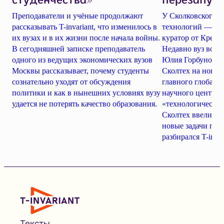
Преподаватели и учёные продолжают
У Сколковского и
рассказывать T-invariant, что изменилось в
технологий — но
их вузах и в их жизни после начала войны.
куратор от Кремля
В сегодняшней записке преподаватель
Недавно вуз возг
одного из ведущих экономических вузов
Юлия Горбунова. 
Москвы рассказывает, почему студенты
Сколтех на новые
сознательно уходят от обсуждения
главного глобаль
политики и как в нынешних условиях вузу
научного центра 
удается не потерять качество образования.
«технологическог
Сколтех ввели в 
новые задачи пос
разбирался T-invar
Тексты