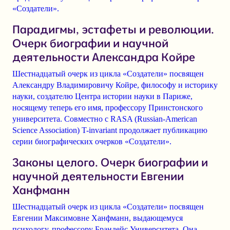
«Создатели».
Парадигмы, эстафеты и революции.
Очерк биографии и научной
деятельности Александра Койре
Шестнадцатый очерк из цикла «Создатели» посвящен
Александру Владимировичу Койре, философу и историку
науки, создателю Центра истории науки в Париже,
носящему теперь его имя, профессору Принстонского
университета. Совместно с RASA (Russian-American
Science Association) T-invariant продолжает публикацию
серии биографических очерков «Создатели».
Законы целого. Очерк биографии и
научной деятельности Евгении
Ханфманн
Шестнадцатый очерк из цикла «Создатели» посвящен
Евгении Максимовне Ханфманн
, выдающемуся
психологу, профессору Брандейс Университета. Она