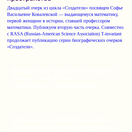
Двадцатый очерк из цикла «Создатели» посвящен Софье
Васильевне Ковалевской — выдающемуся математику,
первой женщине в истории, ставшей профессором
математики. Публикуем вторую часть очерка. Совместно
с RASA (Russian-American Science Association) T-invariant
продолжает публикацию серии биографических очерков
«Создатели».
Победитель чумы: как Владимир
Хавкин спас XX век от
смертельных заболеваний
Устойчивое неравновесье. Очерк
биографии и научной деятельности