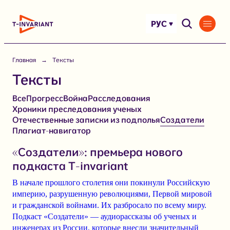
Перейти
к
РУС
содержимому
Главная
Тексты
Тексты
Все
Прогресс
Война
Расследования
Хроники преследования ученых
Отечественные записки из подполья
Создатели
Плагиат-навигатор
«Создатели»: премьера нового
подкаста T-invariant
В начале прошлого столетия они покинули Российскую
империю, разрушенную революциями, Первой мировой
и гражданской войнами. Их разбросало по всему миру.
Подкаст «Создатели» — аудиорассказы об ученых и
инженерах из России, которые внесли значительный