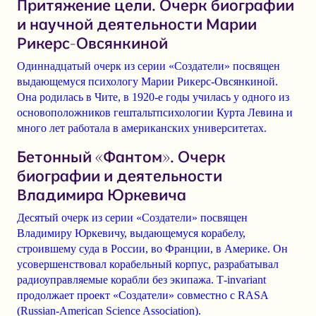
Притяжение цели. Очерк биографии
и научной деятельности Марии
Рикерс-Овсянкиной
Одиннадцатый очерк из серии «Создатели» посвящен
выдающемуся психологу
Марии Рикерс-Овсянкиной
.
Она родилась в Чите, в 1920-е годы училась у одного из
основоположников гештальтпсихологии Курта Левина и
много лет работала в американских университетах.
Бетонный «Фантом». Очерк
биографии и деятельности
Владимира Юркевича
Десятый очерк из серии «Создатели» посвящен
Владимиру Юркевичу, выдающемуся корабелу,
строившему суда в России, во Франции, в Америке.
Он
усовершенствовал корабельный корпус, разрабатывал
радиоуправляемые корабли без экипажа. Т-invariant
продолжает проект «Создатели» совместно с
RASA
(Russian-American Science Association)
.