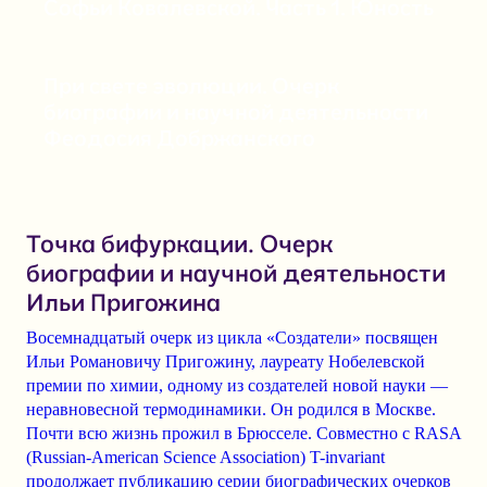
Софьи Ковалевской. Часть 1. Юность
При свете эволюции. Очерк
биографии и научной деятельности
Феодосия Добржанского
Точка бифуркации. Очерк
биографии и научной деятельности
Ильи Пригожина
Восемнадцатый очерк из цикла «Создатели» посвящен
Ильи Романовичу Пригожину
, лауреату Нобелевской
премии по химии, одному из создателей новой науки —
неравновесной термодинамики. Он родился в Москве.
Почти всю жизнь прожил в Брюсселе. Совместно с
RASA
(Russian-American Science Association)
T-invariant
продолжает публикацию серии биографических очерков